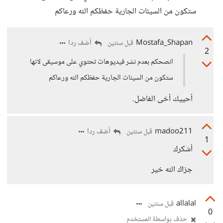
ستكون من السيئات الجارية حفظكم الله ورعاكم
Mostafa_Shapan
أضف ردا
قبل سنتين
2
انصحكم بعدم نشر فيديوهات تحتوي على موسيقى لانها
ستكون من السيئات الجارية حفظكم الله ورعاكم
أحييك أخى الفاضل.
madoo211
أضف ردا
قبل سنتين
1
أشكرك
جزاك الله خير
allalal
قبل سنتين
0
حذف بواسطة المستخدم