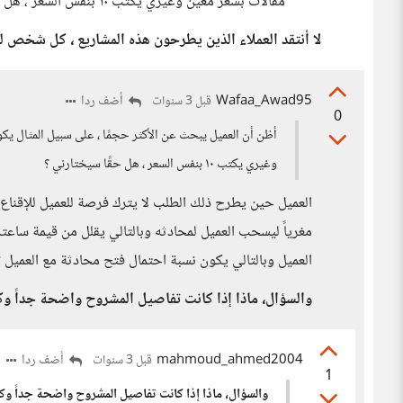
مقالات بسعر معين وغيري يكتب ١٠ بنفس السعر ، هل حقًا سيختارني ؟
لا أنتقد العملاء الذين يطرحون هذه المشاريع ، كل شخص له ه
Wafaa_Awad95
أضف ردا
قبل 3 سنوات
0
وغيري يكتب ١٠ بنفس السعر ، هل حقًا سيختارني ؟
العميل حين يطرح ذلك الطلب لا يترك فرصة للعميل للإقناع
مغرياً ليسحب العميل لمحادثه وبالتالي يقلل من قيمة ساعت
العميل وبالتالي يكون نسبة احتمال فتح محادثة مع العميل 
والسؤال، ماذا إذا كانت تفاصيل المشروح واضحة جداً و
mahmoud_ahmed2004
أضف ردا
قبل 3 سنوات
1
والسؤال، ماذا إذا كانت تفاصيل المشروح واضحة جداً وك