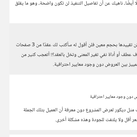
 أيضًا، ناهيك عن أن تفاصيل التنفيذ لن تكون واضحة، وهو ما يقلق
أتفق معك بشدة، وخاصة أن هناك الكثير من المشاريع لا يمكن تقييدها بحجم معين فلن أقول له سأكتب لك عقدًا من 3 صفحات
أذكر حرف عطف أو أداة نفي تغير المعنى وتخل بالعقد؟! أتعجب كثير من
تمييز بين العروض دون وجود معايير احترافية.
وض دون وجود معايير احترافية
مثل ديكور لعرض المشروع دون معرفة أن العميل بتلك الجملة
عر أقل ولا يلتفت للجودة وهذه مشكلة أخرى.