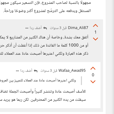
مجهولًا بالنسبة لصاحب المشروع، فإن التسعير سيكون مجهولًا
المستقل ويدفعه على الترشّح لمشروع أكثر وضوحًا وراحةً.
Dima_Ali87
أضف ردا
قبل 3 سنوات
1
أو من 1000 كلمة ما الفائدة من ذلك إذا أغفلت أن 
ذكر هذه العبارة ولكني اعتبرها أصبحت عادة عند العملاء لل
Wafaa_Awad95
أضف ردا
قبل 3 سنوات
0
ولكني اعتبرها أصبحت عادة عند العملاء للتمييز بين العر
للأسف أصبحت عادة وتنتشر كثيراً وأصبحت الجملة تضاف 
سيفلت من يده الكثير من المحترفين. لكن ربما هو يريد س