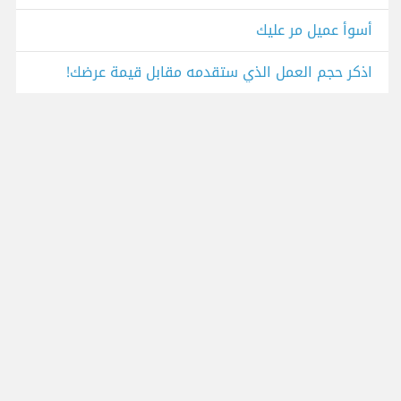
أسوأ عميل مر عليك
اذكر حجم العمل الذي ستقدمه مقابل قيمة عرضك!