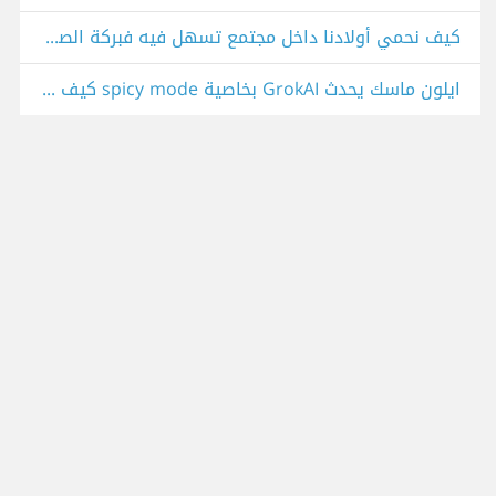
كيف نحمي أولادنا داخل مجتمع تسهل فيه فبركة الصور بالذكاء الاصطناعي؟
ايلون ماسك يحدث GrokAI بخاصية spicy mode كيف نحمي أبناءنا؟