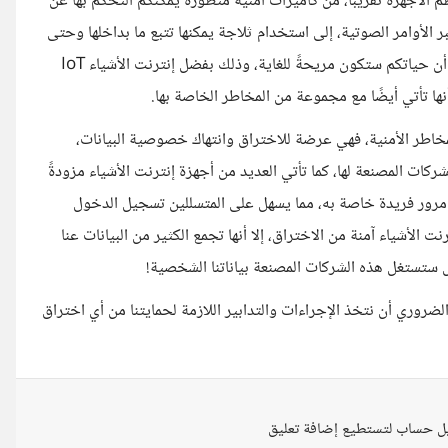
الأجهزة تقريبًا، من كاميرات أمنية متطورة يمكنكم التحكم بها عن
 الأوامر الصوتية، إلى استخدام ثلاجة يمكنها تتبع ما بداخلها وحتى
طلب الأغراض عند نفاذها عبر الإنترنت، وغيرها.. عندها ربما تعتقدون أن حياتكم ستكون مريحةً للغاية، وذلك بفضل إنترنت الأشياء IoT
نها تأتي أيضًا مع مجموعة من المخاطر الخاصة بها.
مخاطر الأمنية، فهي عرضة للاختراق وانتهاك خصوصية البيانات،
لشركات المصنعة لها، كما تأتي العديد من أجهزة إنترنت الأشياء مزودةً
رور فريدة خاصة به، مما يسهل على المتسللين تسجيل الدخول
ت الأشياء آمنة من الاختراق، إلا أنها تجمع الكثير من البيانات عنا
 ستستغل هذه الشركات المصنعة بياناتنا الشخصية!
الضروري أن نتخذ الإجراءات والتدابير اللازمة لحمايتنا من أي اختراق
ل حساب لتستطيع إضافة تعليق