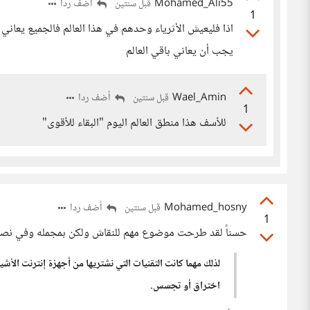
Mohamed_Ali55
أضف ردا
قبل سنتين
1
اذا فليعيش الأثرياء وحدهم في هذا العالم فالجميع يعان
يجب أن يعاني باقي العالم
Wael_Amin
أضف ردا
قبل سنتين
1
للأسف هذا منطق العالم اليوم "البقاء للأقوى"
Mohamed_hosny
أضف ردا
قبل سنتين
1
حسناً لقد طرحت موضوع مهم للنقاش ولكن بمجمله وفي نصيح
لذلك مهما كانت التقنيات التي نشتريها من أجهزة إنترنت الأشي
اختراق أو تجسس.