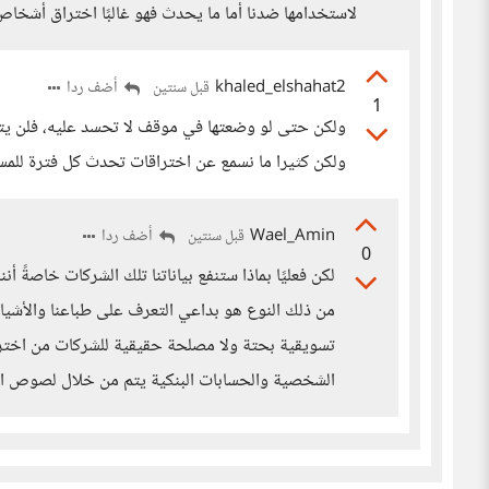
لاستخدامها ضدنا أما ما يحدث فهو غالبًا اختراق أشخا
khaled_elshahat2
أضف ردا
قبل سنتين
1
ولكن حتى لو وضعتها في موقف لا تحسد عليه، فلن يتو
ولكن كثيرا ما نسمع عن اختراقات تحدث كل فترة للمست
Wael_Amin
أضف ردا
قبل سنتين
0
لكن فعليًا بماذا ستنفع بياناتنا تلك الشركات خاصةً
من ذلك النوع هو بداعي التعرف على طباعنا والأشيا
تسويقية بحتة ولا مصلحة حقيقية للشركات من اختراق 
الشخصية والحسابات البنكية يتم من خلال لصوص ال