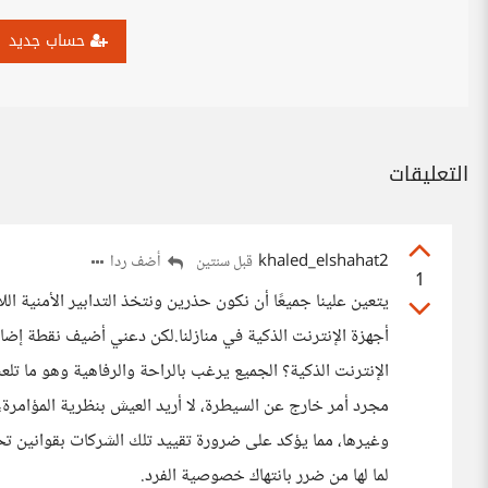
حساب جديد
التعليقات
khaled_elshahat2
أضف ردا
قبل سنتين
1
يتعين علينا جميعًا أن نكون حذرين ونتخذ التدابير الأمنية ا
أجهزة الإنترنت الذكية في منازلنا.لكن دعني أضيف نقطة إضاف
الإنترنت الذكية؟ الجميع يرغب بالراحة والرفاهية وهو ما تلع
مجرد أمر خارج عن السيطرة، لا أريد العيش بنظرية المؤامرة
وغيرها، مما يؤكد على ضرورة تقييد تلك الشركات بقوانين تحد
لما لها من ضرر بانتهاك خصوصية الفرد.