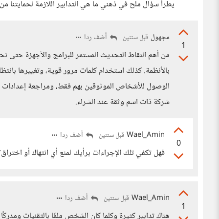
يطرأ سؤال ملح في ذهني ما هي التدابير اللازمة لحمايتنا من
مجهول
أضف ردا
قبل سنتين
1
من أهم النقاط التحديث المستمر للبرامج والأجهزة حتى نح
بالأنظمة. كذلك استخدام كلمات مرور قوية، وتغييرها بانتظام،
الوصول للأشخاص الموثوقين بهم فقط، ومراجعة إعدادات ا
شركة ذات اسم وثقة عند الشراء.
Wael_Amin
أضف ردا
قبل سنتين
0
فهل تكفي تلك الإجراءات برأيك لمنع أي انتهاك أو اختراق؟ حد
Wael_Amin
أضف ردا
قبل سنتين
1
هناك تدابير كثيرة وكلما كان الشخص ملمًا بالتقنيات ومدركً