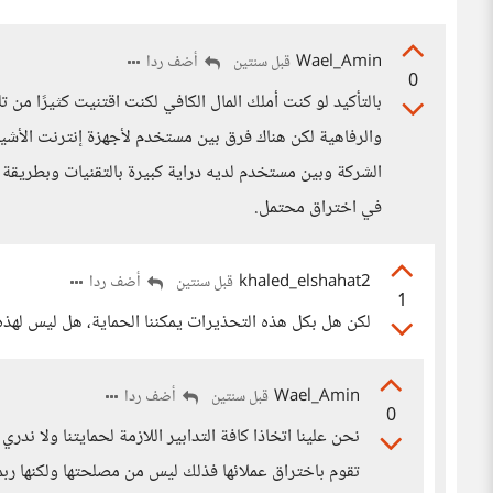
Wael_Amin
أضف ردا
قبل سنتين
0
بالتأكيد لو كنت أملك المال الكافي لكنت اقتنيت كثيرًا من تل
والرفاهية لكن هناك فرق بين مستخدم لأجهزة إنترنت الأشياء
الشركة وبين مستخدم لديه دراية كبيرة بالتقنيات وبطريقة ال
في اختراق محتمل.
khaled_elshahat2
أضف ردا
قبل سنتين
1
لكن هل بكل هذه التحذيرات يمكننا الحماية، هل ليس لهذه
Wael_Amin
أضف ردا
قبل سنتين
0
نحن علينا اتخاذا كافة التدابير اللازمة لحمايتنا ولا ن
تقوم باختراق عملائها فذلك ليس من مصلحتها ولكنها رب