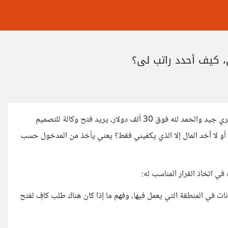
، كيف أحدد راتب لي؟
شخص طرح عليا موضوع، قال أنه يعمل مصمم عن بعد ومدخوله الشهري جيد والحمد لله فوق 30 ألف دولار، يريد فتح وكالة للتصميم
و لا آخد المال إلا الذي يكفيني فقط؟ يعني يأخذ من المدخول حسب
ي اتخاذ القرار المناسب له:
ات في المنطقة التي يعمل فيها، وفهم ما إذا كان هناك طلب كافٍ لفتح