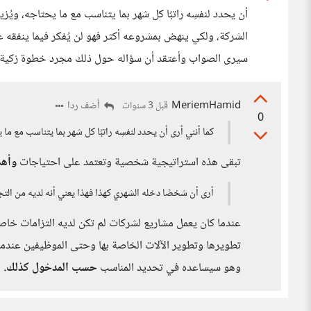
أن يحدد لنفسِه راتبًا كل شهر بما يتناسب مع ما يحتاجه، ويُز
الشركة، ولكي ينهض بمشروعه أكثر فهو لن يُفكر فيما ينفقه 
سيرى الصواب وأعتقد أن سؤاله حول ذلك مجرد خطوة زكية يعل
MeriemHamid
أضف ردا
قبل 3 سنوات
0
كما أنني أرى أن يحدد لنفسِه راتبًا كل شهر بما يتناسب مع ما 
تبقى هذه استراتيجية شخصية وتعتمد على احتياجات
وأهد
أرى أن شخصًا دخله الشهري كهذا فهذا يعني أنه لديه من الت
عندما كان يعمل مشاريع لشركات لم تكن لديه التزامات خاصة
تطويرها وتطوير الآلات الخاصة بها وحتى الموظيفين عندما
وهو سيساعده في تحديد المناسب
حسب المدخول كذلك.