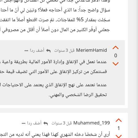
وهذا الأمر ساعدني جداً في تخطّي كل المشاكل والهواجس الم
سؤال واضح جداً: ما الذي أحتاجه فعلاً؟ وتبيّن لي أنّ ما أحت
سجّلت بمقدار 5% للمفاجئات، ثمّ صرت اقتطع أصلاً م
جعلني أوفّر الكثير من المال دون أصلاً أن أقلل من مصروفي 
MeriemHamid
أضف ردا
قبل 3 سنوات
0
عندما نعمل في الإنفاق وإدارة الأمور المالية بطريقة واعية 
فسنتمكن من تركيز الإنفاق على الأمور التي تضيف قيمة حقيق
عندما نعتمد على نهج الإنفاق الذي يعتمد على الاحتياجا
تحقيق الرضا الشخصي والمهني.
Muhammed_199
أضف ردا
قبل 3 سنوات
1
أرى أن شخصًا دخله الشهري كهذا فهذا يعني أنه لديه من التج