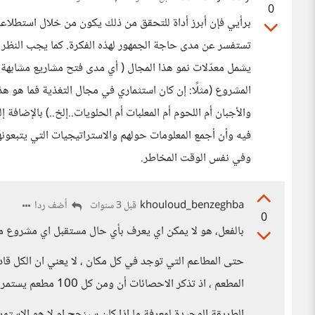
0
برأيي فإن أبرز أداة للتحقق من ذلك يكون من خلال استطلاع
تستفسر عن مدى حاجة الجمهور لهذه الفكرة. كما يجب النظر للم
يشمل معدّلات نمو هذا المجال ( أي مدى فتح مشاريع مشابهة نت
المشروع (مثلًا: إن كان استثماري في مجال التغذية فما هو هذ
والأجبان أم اللحوم أم المعلبات أم الحلويات..إلخ..) بالإضاف
فيه وأن أجمع المعلومات حولهم والاستراتيجيات التي يتبعون
وفي نفس الوقت المخاطر.
khouloud_benzeghba
أضف ردا
قبل 3 سنوات
0
بالفعل، هو لا يمكن اي يعرف بأي حال مستقبل اي مشروع م
حتى المطاعم التي توجد في كل مكان ، لا يعني ان الكل قادر
المطعم ، اذ تذكر الاحصائات أن ومن كل 100 مطعم يستمر لما بعد الخمس سنوات من فتحه .
الطريقة الوحيدة لمعرفة ما اذا كان سينجح ام لا هو الاست