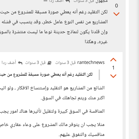
مجهول
أضف ردا
قبل 3 سنوات
0
لكن التقليد رغم أنه يعطي صورة مسبقة للمشروع من حيث ال
المشاريع من نفس النوع عامل خطر، وقد يتسبب في فشله أو
وإن قلدنا يكون لنماذج حديثة نوعا ما ليست منتشرة بالسوق
غيره، وهكذا
rantechnews
أضف ردا
قبل 3 سنوات
قبل 3 سنوات
1
لكن التقليد رغم أنه يعطي صورة مسبقة للمشروع من حيث 
الشائع من المشاريع هو التقليد وإستنساخ الافكار ، ولو ا
اكثر منك ويتم تجاهلك في السوق.
المنافسة في السوق كبيرة ولتقليل تأتيرها هناك امور ي
مثلا يجب ان يتوفر مالك المشروع على وعاء عقاري خاص 
منافسيك والتفوق عليهم.