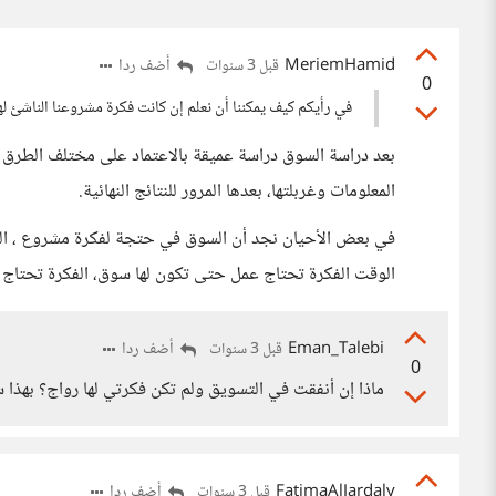
MeriemHamid
أضف ردا
قبل 3 سنوات
0
في رأيكم كيف يمكننا أن نعلم إن كانت فكرة مشروعنا الناشئ له
بعد دراسة السوق دراسة عميقة بالاعتماد على مختلف الطرق ا
المعلومات وغربلتها، بعدها المرور للنتائج النهائية.
في بعض الأحيان نجد أن السوق في حتجة لفكرة مشروع ، ال
الوقت الفكرة تحتاج عمل حتى تكون لها سوق، الفكرة تحتاج
Eman_Talebi
أضف ردا
قبل 3 سنوات
0
ماذا إن أنفقت في التسويق ولم تكن فكرتي لها رواج؟ بهذا 
FatimaAlJardaly
أضف ردا
قبل 3 سنوات