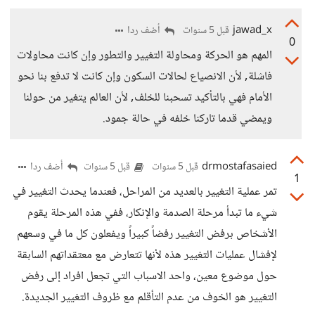
jawad_x
أضف ردا
قبل 5 سنوات
0
المهم هو الحركة ومحاولة التغيير والتطور وإن كانت محاولات
فاشلة, لأن الانصياع لحالات السكون وإن كانت لا تدفع بنا نحو
الأمام فهي بالتأكيد تسحبنا للخلف, لأن العالم يتغير من حولنا
ويمضي قدما تاركنا خلفه في حالة جمود.
drmostafasaied
أضف ردا
قبل 5 سنوات
قبل 5 سنوات
1
تمر عملية التغيير بالعديد من المراحل، فعندما يحدث التغيير في
شيء ما تبدأ مرحلة الصدمة والإنكار، ففي هذه المرحلة يقوم
الأشخاص برفض التغيير رفضاً كبيراً ويفعلون كل ما في وسعهم
لإفشال عمليات التغيير هذه لأنها تتعارض مع معتقداتهم السابقة
حول موضوع معين، واحد الاسباب التي تجعل افراد إلى رفض
التغيير هو الخوف من عدم التأقلم مع ظروف التغيير الجديدة.