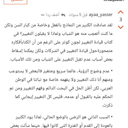
ayaa_yasser
أضف ردا
قبل 5 سنوات
3
لقد صادفت الكثير من النماذج بالفعل وخاصة من كبار السن ولكن
ما كنت أتعجب منه هو الشباب ولماذا لا يقبلون التغيير؟ في
كتاب قيادة التغيير لجون كوتر على الرغم من أن الكتابأفكاره
متمحورةحول قيادة التغيير في الشركات ولكن يمكننا إسقاط
بعض أسباب عدم تقبل التغيير على الشباب ومن تلك الأسباب:
• عدم وضوح الرؤية، عالمنا سريع ومتغير فالبعض لا يستوعب
ومنهم أنا ذلك التغيير ولا يفهمه خاصة مع ثباتنا في الوطن
العربي، لكن أظن الحل في البحث الدائم وفهم التغيير ومن ثم
الحكم عليه بالقبول أو عدمه، فليس كل التغيير إيجابي كما
ذكرت.
• السبب الثاني هو الرضى بالوضع الحالي، لماذا يود الكثير
بالعودة إلى القدم أو الفترة التي كانوا فيها. حينما سألت بعض