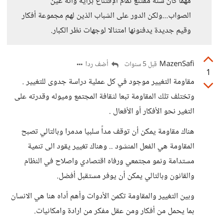
مهما كان سنه مقتنع تمام الإقتناع برأيه وأنه عين
الصواب...ولكن الدور على الشباب الذين لهم مجموعة أفكار
وقيم جديدة يدفنونها امتثالا لوجهات نظر الكبار.
MazenSafi
أضف ردا
قبل 5 سنوات
1
مقاومة التغيير موجود في كل عملية دراسة جدوى للتغيير .
وتختلف تلك المقاومة تبعا لثقافة المجتمع وميوله وقدرته على
التغير نحو الأفكار أو الأفعال .
هناك مقاومة يمكن أن توقف مداً سلبيا مدمرا وبالتالي تصبح
المقاومة هي الفعل المنشود .. وهناك تغيير يقود الى تنمية
مستدامة ونمو مجتمعي ورفاه اقتصادي واصلاح في النظام
والقانون وبالتالي يمكن أن يوفر مستقبل أفضل.
وبين التغيير والمقاومة تكمن الأدوات وأهم أداه هنا هي الانسان
بما يحمل من أفكار ومن عقل مفكر من ارادة وامكانيات.