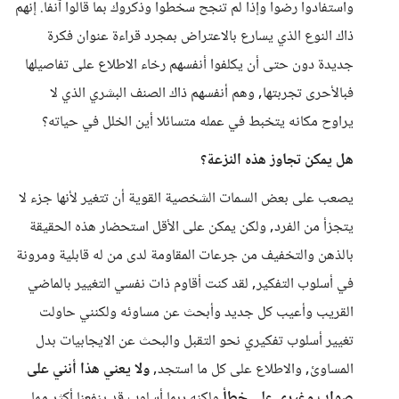
واستفادوا رضوا وإذا لم تنجح سخطوا وذكروك بما قالوا آنفا. إنهم
ذاك النوع الذي يسارع بالاعتراض بمجرد قراءة عنوان فكرة
جديدة دون حتى أن يكلفوا أنفسهم رخاء الاطلاع على تفاصيلها
فبالأحرى تجربتها, وهم أنفسهم ذاك الصنف البشري الذي لا
يراوح مكانه يتخبط في عمله متسائلا أين الخلل في حياته؟
هل يمكن تجاوز هذه النزعة؟
يصعب على بعض السمات الشخصية القوية أن تتغير لأنها جزء لا
يتجزأ من الفرد, ولكن يمكن على الأقل استحضار هذه الحقيقة
بالذهن والتخفيف من جرعات المقاومة لدى من له قابلية ومرونة
في أسلوب التفكير, لقد كنت أقاوم ذات نفسي التغيير بالماضي
القريب وأعيب كل جديد وأبحث عن مساوئه ولكنني حاولت
تغيير أسلوب تفكيري نحو التقبل والبحث عن الايجابيات بدل
المساوئ, والاطلاع على كل ما استجد,
ولا يعني هذا أنني على
صواب وغيري على خطأ
ولكنه ربما أسلوب قد ينفعنا أكثر مما