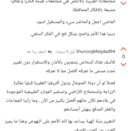
مجتمعاتنا العربية بالاخص هي مجتمعات هرمة فكريأ وثقافيا
مشبعة بالافكار المحافظة
الماضي اجمل والحاضر سيء والمستقبل اسوء
دينيا هذا الأمر واضح بشكل فج في الفكر السلفي.
ShurooqMeqdad94
أضف ردا
قبل 5 سنوات
0
للأسف هناك أشخاص يشعرون بالأمان والاستقرار دون تغيير
تحت مسمى ما نعرفه أفضل مما لا نعرفه
فمثلاً لو أن دولة الصومال ودول أفريقيا الفقيرة قبلوا بفكرة
الزراعة واستصلاح الأراضي وتسخير الموارد الطبيعية الموجودة
في بلادهم لكان حالهم أفضل بكثير من الآن ، وما رأينا المجاعات
والفقر المدقع ينهش أجسادهم
التغيير سنّة إلهية يساعد بها الله الأمم على النهوض وهذا ما يميز
الغرب عن العرب للاسف