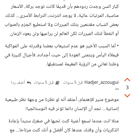
كبار السن وجدت ردودهم بأن قديمًا كانت توجد بركة، الأسعار
مناسبة، المرتبات عالية، لا يوجد انترنت، الترابط الأسرى... كذلك
بعض الشباب مقتنعين بتلك المبررات ولا استطيع الجزم بالصواب
أو الخطأ لتلك المبررات لكن العالم لن يراعيها ولن يعود الزمان.
• أما السبب الأخير هو عدم استيعاب بعضنا وقدرته على المواكبة
فيملأه اليأس ويتمنى العودة إلى حيث أجداده، فأجيال كثيرة في
وطننا تعاني من الرؤية المغيمة لمستقبلها.
Hadjer_azzougui
أضف ردا
قبل 5 سنوات
قبل 5 سنوات
3
موضوع مثير للإهتمام، أعتقد أنه لو نظرنا من وجهة نظر طبيعية
إنسانية... نجد أن الإنسان دائما تؤثر فيه النوستالجيا!
مثلا انت عندما تسمع أغنية كنت تحبها في صغرك ستبدأ بإعادة
الذكريات وأن وقتك عندها كان أفضل و أنك كنت مرتاحا... مع