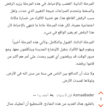
المرحلة الثانية: الغضب والإحباط، في هذه المرحلة يزيد الرفض
والسخط وتحتدم الصراعات نتيجة التغيير الذي حدث، ولعل
سبب الرفض القاطع هذا، هو خشية الأفراد من خسارة مكانة
اجتماعية معينة، لكن هذه المرحلة عادة ما تنتهي بالإحباط لأن
هذا الرفض لم يغير الواقع في شيء.
المرحلة الثالثة: القبول والتكامل، وتأتي هذه المرحلة أخيراً
ويقوم فيها الأفراد بتقبل الأوضاع الجديدة ويتأقلمون معها، ومع
مرور الوقت قد يرفضون أي تغيير يحدث علي أمر هم أكثر من
قاموا برفضه.
ولا شك أن التدافع بين الناس هي سنة من سنن الله في الأرض،
ولولاها لفسدت الأرض.
AsmaaBader
أضف ردا
قبل 5 سنوات
1
بالطبع، هناك العديد من هذه النماذج. فأستطيع أن أعطيك مثال