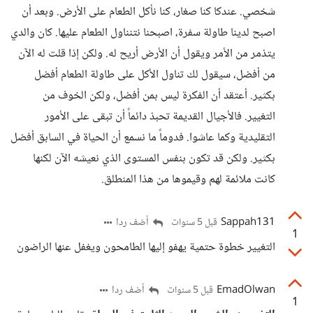
شخصي. عندكا كنا صغار، كنا نأكل الطعام على الأرض. وبعد أن
اصبح لدينا طاولة سفرة، اصبحنا نتنناول الطعام عليها. كان والدي
يتذمر من الأمر ويقول أن الأرض أريح له. ولكن إذا قلت له الآن
من أفضل، سيقول لك تناول الأكل على طاولة الطعام أفضل
بكثير. أعتقد أن الفكرة ليس بمن أفضل، ولكن الخوف من
التغيير. فالأجيال القديمة تحبذ دائماً أن تبقى على الأمور
التقليدية وكما عاشوا. فدوماً ما نسمع أن الحياة في السابق أفضل
بكثير. ولكن قد تكون بنفس المستوى الذي نعيشه الآن لكنها
كانت ملائمة لهم وقيموها من هذا المنطلق.
Sappah131
أضف ردا
قبل 5 سنوات
1
التغيير خطوة حتمية يهفو إليها الطامحون ويغفل عنها الراضون
EmadOlwan
أضف ردا
قبل 5 سنوات
1