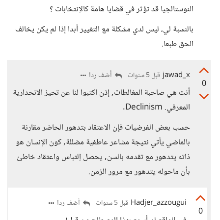
النوستالجيا قد تؤثر في قضايا هامة كالإنتخابات ؟
بالنسبة لي، ليس لدي مشكلة مع التغيير أبدا إذا لم يكن يخالف
الحق طبعا.
jawad_x
أضف ردا
قبل 5 سنوات
0
أنت هي صاحبة المغالطات, إذن اكتبوا لنا عن تحيز الانحدارية
المعرفي. Declinism.
حسب بعض الفرضيات فإن الاعتقاد بتدهور الحاضر مقارنة
بالماضي يأتي نتيجة مشاعر عاطفية مضللة, كون الإنسان هو
ذاته يتدهور مع تقدمه بالسن, يحصل إلتباس واعتقاد خاطئ
بأن ماحوله يتدهور مع مرور الزمن.
Hadjer_azzougui
أضف ردا
قبل 5 سنوات
0