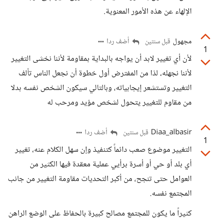
الإلهاء عن هذه الأمور المعنوية.
مجهول
أضف ردا
قبل سنتين
1
لأن أي تغيير لابد أن يواجه بالبداية بمقاومة لأننا نخشى التغيير
لأننا نجهله، لذا من المفترض أول خطوة أن نجعل الناس تألف
التغيير وتستشعر إيجابياته، وبالتالي سيكون الشخص نفسه بدلا
من مقاوم للتغيير يتحول لشخص مؤيد ومرحب له
Diaa_albasir
أضف ردا
قبل سنتين
1
التغيير موضوع صعب دائماً كتنفيذ وإن سهل الكلام عنه، تغيير
أي بلد أو حي أو أسرة برأيي عملية معقدة فيها الكثير من
العوامل حتى تنجح، من أكبر التحديات مقاومة التغيير من جانب
المجتمع نفسه.
كثيراً ما يكون للمجتمع مصالح كبيرة بالحفاظ على الوضع الراهن