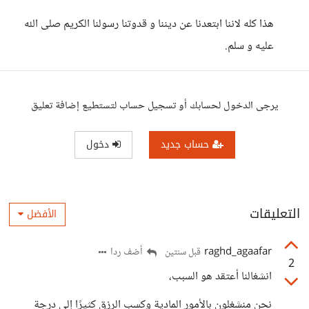
هذا كله لاننا ابتعدنا عن ديننا و قدوتنا رسولنا الكريم صلى الله
عليه و سلم.
يرجى الدخول لحسابك أو تسجيل حساب لتستطيع إضافة تعليق
حساب جديد
دخول
التعليقات
الأفضل
raghd_agaafar
أضف ردا
قبل سنتين
2
انشغالنا أعتقد هو السبب،
نحن منشغلون بالأمور المادية وكسب الرزق كثيرًا إلى درجة