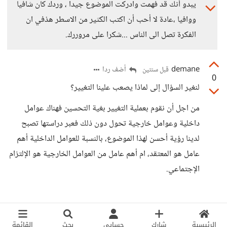
يبدو أنك قد فهمت وادركت الموضوع جيدا ، وردك كان شافيا
ووافيا ،عادة لا أحب أن اكتب الكثير من الاسطر هذفي ان
الفكرة تصل الى الناس ...شكرا على مروررك.
demane
أضف ردا
قبل سنتين
0
لنغير السؤال إلى لماذا يصعب علينا التغيير؟
من اجل أن نقوم بعملية التغيير بغية التحسين فهناك عوامل
داخلية وعوامل خارجية تحول دون ذلك فعبر دراستها تصبح
لدينا رؤية أحسن لهذا الموضوع، بالنسبة للعوامل الداخلية أهم
عامل هو المعتقد، ام أهم عامل من العوامل الخارجية هو الإلتزام
الإجتماعي.
الرئيسية
شارك
حسابي
بحث
القائمة