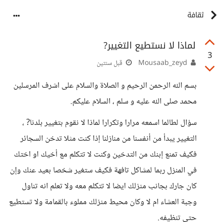
ثقافة
لماذا لا نستطيع التغيير?
3
Mousaab_zeyd
قبل سنتين
بسم الله الرحمن الرحيم و الصلاة والسلام على اشرف المرسلين
محمد صلى الله عليه و سلم ، السلام عليكم.
سؤال لطالما اسمعه مرارا وتكرارا لماذا لا نقوم بتغيير بلدنا? ،
التغيير يبدأ من أنفسنا من منازلنا إذا كنت مثلا تدخن السجائر
فكيف تمنع إبنك من التدخين وكنت لا تتكلم مع أخيك او اختك
في المنزل ربما لمشاكل تافهة فكيف ستغير شخصا بعيد عنك وإن
كان جارك بجانب منزلك ايضا لا تتكلم معه ولا تعلم انه تناول
وجبة العشاء ام لا وكان محيط منزلك مملوء بالقمامة ولا تستطيع
حتى تنظيفه.