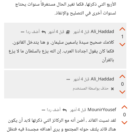
الأربع التي ذكرتها، فكما تغير الحال مستغرقاً سنوات يحتاج
لسنوات أخرى في التصليح والإنقاذ.
Ali_Haddad
أضف ردا
قبل 4 أشهر
قبل 4 أشهر
1
كلامك صحيح سيدة ياسمين سليمان. و هنا يتدخل القانون.
فكما كان يقول اجدادنا العرب. إن الله يزع بالسلطان ما لا يزع
بالقرآن
Ali_Haddad
قبل 4 أشهر
0
حذف بواسطة المستخدم
MounirYousef
أضف ردا
قبل 4 أشهر
0
لقد نسيت القائد ، أضن أنه مع الركائز التي ذكرتها لابد أن يكون
هناك قائد يلتف حوله المجتمع و يرى أهدافه مجسدة فيه فتظل