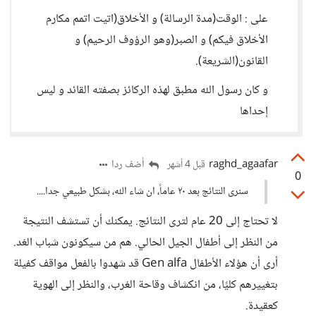
على : الوقت(مدة الرسالة) و الأخلاق(اتيت اتمم مكارم
الأخلاق فيكم) و الصبر(وهو الرؤوف الرحيم) و
القانون(الشريعة).
و كان رسول الله مطبق لهذه الركائز بصفته القائد و ليس
إحداها
raghd_agaafar
أضف ردا
قبل 4 أشهر
0
سنرى النتائج بعد ٢٠ عاماً، ان شاء الله، بشكل طبيعي جدا....
لا تحتاج إلى 20 عام لترى النتائج. يمكنك أن تستشف النتيجة
من النظر إلى أطفال الجيل الحالي. هم من سيكونون شباب الغد.
أرى أن هؤلاء الأطفال Gen alfa قد شهدوا بالفعل مواقف كفيلة
بتغييرهم كليًا، من انكشاف وقاحة الغرب، والنظر إلى الهوية
كعقيدة.