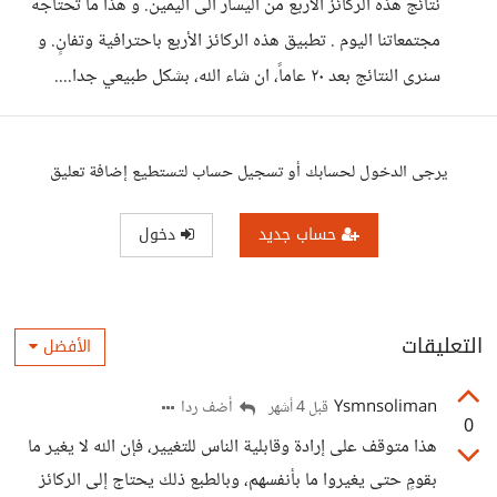
نتائج هذه الركائز الأربع من اليسار الى اليمين. و هذا ما تحتاجه
مجتمعاتنا اليوم . تطبيق هذه الركائز الأربع باحترافية وتفانٍ. و
سنرى النتائج بعد ٢٠ عاماً، ان شاء الله، بشكل طبيعي جدا....
يرجى الدخول لحسابك أو تسجيل حساب لتستطيع إضافة تعليق
حساب جديد
دخول
التعليقات
الأفضل
Ysmnsoliman
أضف ردا
قبل 4 أشهر
0
هذا متوقف على إرادة وقابلية الناس للتغيير، فإن الله لا يغير ما
بقومٍ حتى يغيروا ما بأنفسهم، وبالطبع ذلك يحتاج إلى الركائز