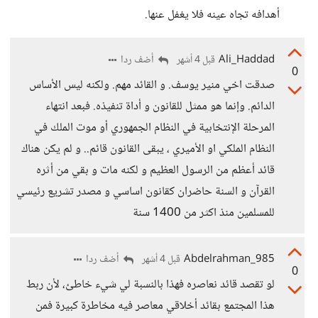
أهدافه تجاه عينه فلا يغفل عنها.
Ali_Haddad
أضف ردا
قبل 4 أشهر
0
صدقت اخي منير يوسف. و القائد مهم. ولكنه ليس الأساس
الدائم. وإنما هو ممثل للقانون و أداة تنفيذه. فبعد انتهاء
المرحلة الإنتخابية في النظام الجمهوري أو موت الملك في
النظام الملكي او الأميري ، يبقى القانون قائم.. و لم يكن هناك
قائد أعظم من الرسول العظيم و لكنه مات و بقي من أثره
القرآن و السنة حاضران كقانون اساسي و مصدر تشريع رئيسي
للمسلمين منذ اكثر من 1400 سنة
Abdelrahman_985
أضف ردا
قبل 4 أشهر
0
لو تقصد قائد نعاصره فهذا بالنسبة لي شيء خاطئ، لأن ربط
هذا المجتمع بقائد أخلاقي معاصر فيه مخاطرة كبيرة فمن