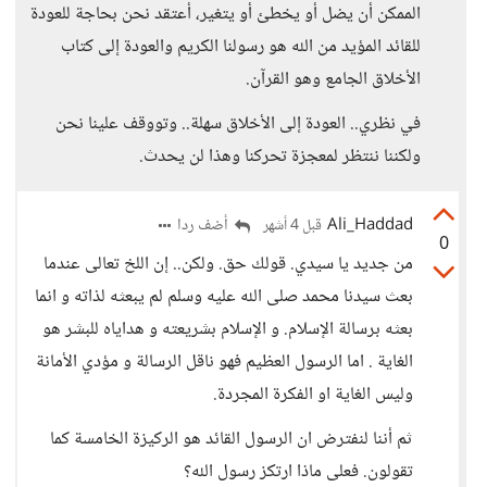
الممكن أن يضل أو يخطئ أو يتغير، أعتقد نحن بحاجة للعودة
للقائد المؤيد من الله هو رسولنا الكريم والعودة إلى كتاب
الأخلاق الجامع وهو القرآن.
في نظري.. العودة إلى الأخلاق سهلة.. وتووقف علينا نحن
ولكننا ننتظر لمعجزة تحركنا وهذا لن يحدث.
Ali_Haddad
أضف ردا
قبل 4 أشهر
0
من جديد يا سيدي. قولك حق. ولكن.. إن اللخ تعالى عندما
بعث سيدنا محمد صلى الله عليه وسلم لم يبعثه لذاته و انما
بعثه برسالة الإسلام. و الإسلام بشريعته و هداياه للبشر هو
الغاية . اما الرسول العظيم فهو ناقل الرسالة و مؤدي الأمانة
وليس الغاية او الفكرة المجردة.
ثم أننا لنفترض ان الرسول القائد هو الركيزة الخامسة كما
تقولون. فعلى ماذا ارتكز رسول الله؟