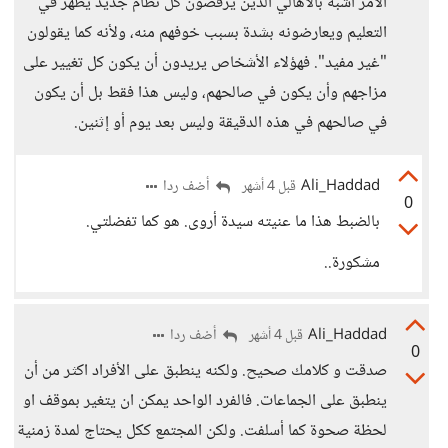
الأمر أشبه بالأهالي الذين يرفضون كل نظام جديد يظهر في
التعليم ويعارضونه بشدة بسبب خوفهم منه، ولأنه كما يقولون
"غير مفيد". فهؤلاء الأشخاص يريدون أن يكون كل تغيير على
مزاجهم وأن يكون في صالحهم، وليس هذا فقط بل أن يكون
في صالحهم في هذه الدقيقة وليس بعد يوم أو إثنين.
Ali_Haddad
أضف ردا
قبل 4 أشهر
0
بالضبط هذا ما عنيته سيدة أروى. هو كما تفضلتي.
مشكورة..
Ali_Haddad
أضف ردا
قبل 4 أشهر
0
صدقت و كلامك صحيح. ولكنه ينطبق على الأفراد اكثر من أن
ينطبق على الجماعات. فالفرد الواحد يمكن ان يتغير بموقف او
لحظة صحوة كما أسلفت. ولكن المجتمع ككل يحتاج لمدة زمنية