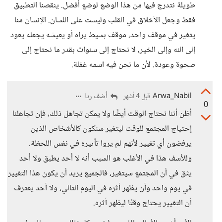
طويلة نتدرج فيها من هذا الوضع لوضع أفضل. ينقصنا التطبيق
فقط وجعل الأخلاق في القلب وليست على اللسان. الإنسان منا
يتغير في موقف واحد، موقف بسيط يراه أو يعيشه يجعله يعود
إلى الله وإلى الخير، لا نحتاج إلى سنوات بقدر ما نحتاج إلى
صحوة وعودة. لأن ما نحن فيه اسمه غفلة.
Arwa_Nabil
أضف ردا
قبل 4 أشهر
0
أظن أننا نحتاج الوقت أيضًا ولا يمكن تجاهل ذلك، فإن تجاهلنا
إحتياج المجتمع للوقت ليتغير سنكون كالأشخاص الذين
يرفضون أي تغيير لأنهم لم يروا تأثيره في نفس اللحظة.
وللأسف هذا في الأغلب هو السبب أنه لا أحد يطبق ولا أحد
يثق في أن المجتمع سيتغير، فالجميع يريد أن يكون هذا التغيير
في يوم واحد وأن يظهر أثره في اليوم التالي، ولا أحد يعترف
أن التغيير يحتاج وقتًا ليظهر أثره.