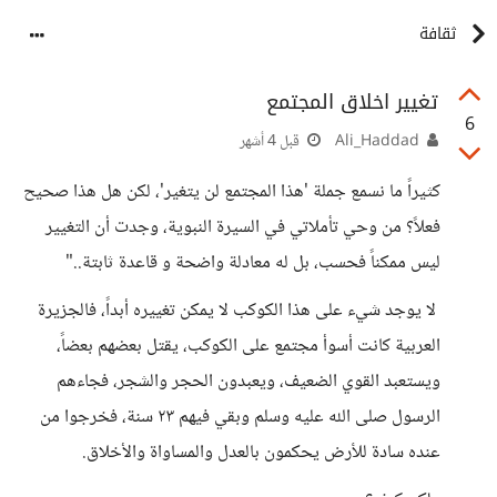
ثقافة
تغيير اخلاق المجتمع
6
Ali_Haddad
قبل 4 أشهر
كثيراً ما نسمع جملة 'هذا المجتمع لن يتغير'، لكن هل هذا صحيح
فعلاً؟ من وحي تأملاتي في السيرة النبوية، وجدت أن التغيير
ليس ممكناً فحسب، بل له معادلة واضحة و قاعدة ثابتة.."
لا يوجد شيء على هذا الكوكب لا يمكن تغييره أبداً، فالجزيرة
العربية كانت أسوأ مجتمع على الكوكب، يقتل بعضهم بعضاً،
ويستعبد القوي الضعيف، ويعبدون الحجر والشجر، فجاءهم
الرسول صلى الله عليه وسلم وبقي فيهم ٢٣ سنة، فخرجوا من
عنده سادة للأرض يحكمون بالعدل والمساواة والأخلاق.