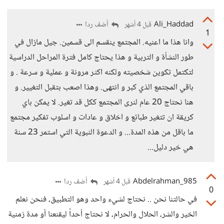
Ali_Haddad
أضف ردا
قبل 4 أشهر
1
وانا هذا ما اعنيه. المجتمع ينقسم الى قسمين. جيل مازال في
طور النشأة و التربية و هذا يحتاج كامل فترة المراحل الدراسية
لتكتمل تكوين شخصيته ولكنه اكثر مرونة و عملية و سرعة . و
باقي المجتمع الذي كبر و انتهى. وهذا اصعب بتقبل التغيير. و
هنا نحتاج 20 عام لنرى المجتمع ككل قد تغير. لا يمكن باي
كريقة ان تتغير طبائع و اخلاق و عادات و اسلوب تفكير مجتمع
ما باقل من هذه المدة... و الدعوة النبوية التي استمر 23 سنة
هي خير دليل...
Abdelrahman_985
أضف ردا
قبل 4 أشهر
0
في حالتنا نحن .. نحتاج لشيء واحد وهو التطبيق، فنحن نعلم
الخير والشر، الحلال والحرام، لا نحتاج أحداً ليقنعنا أو مدة زمنية