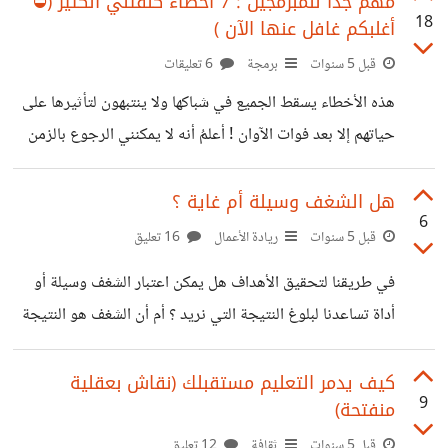
مهم جدا للمبرمجين : 7 أخطاء كلفتني الكثير (⛔
18
أغلبكم غافل عنها الآن )
حبنا لأولادنا ؟ السؤال أعلاه في العنوان تلقيته مؤخرا من أحد
الرفاق، فما رأيكم أصدقائي وماذا تقترحون؟
قبل 5 سنوات
برمجة
6 تعليقات
هذه الأخطاء يسقط الجميع في شباكها ولا ينتبهون لتأثيرها على
حياتهم إلا بعد فوات الآوان ! أعلمُ أنه لا يمكنني الرجوع بالزمن
لتصحيح تلك الأخطاء التي كلفتني الكثير ، ولكن .. ماذا لو كان
السفر عبر الزمن ممكناً وقابلت ذلك الشخص الساذج والمغرور
هل الشغف وسيلة أم غاية ؟
6
الذي كنته سابقاً : ما هي أهم نصيحة سأقدمها له قبل أن يتورط
قبل 5 سنوات
ريادة الأعمال
16 تعليق
في حب البرمجةِ ويُفقدَ في شغافها للأبد ! للأسفِ لا نستطيع
في طريقنا لتحقيق الأهداف هل يمكن اعتبار الشغف وسيلة أو
تغيير الماضي الخاص بنا، ولكننا نستطيع أن نغير مستقبل شخص
أداة تساعدنا لبلوغ النتيجة التي نريد ؟ أم أن الشغف هو النتيجة
آخر مازال في
أو الغاية التي نصل إليها بعد تحقيق النجاح ؟ ما رأيكم ؟
كيف يدمر التعليم مستقبلك (نقاش بعقلية
9
منفتحة)
قبل 5 سنوات
ثقافة
12 تعليق