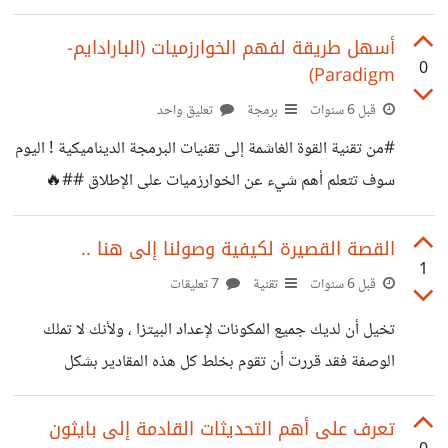
الحلقة إهداءٌ لكل شخص يفكر في تعلم البرمجة ، ولكل
الأشخاص الذين بدؤوا بشكل خاطيء :
أسهل طريقة لفهم الخوارزميات (البارادايم-
0
Paradigm)
https://www.youtube.com/watch?
v=RLclDOW9gOo
قبل 6 سنوات
برمجة
تعليق واحد
#من تقنية القوة الغاشمة إلى تقنيات البرمجة الديناميكية ! اليوم
سوف تتعلم أهم شيء عن الخوارزميات على الإطلاق ##🔥
حلقة إستثنائية : https://youtu.be/7jRZSlQCSjc
القصة القصيرة لكيفية وصولنا إلى هنا ..
1
قبل 6 سنوات
تقنية
7 تعليقات
تخيل أن لديك جميع المكونات لإعداد البيتزا ، ولأنك لا تملك
الوصفة فقد قررت أن تقوم بخلط كل هذه المقادير بشكل
عشوائي حتى تصل للنتيجة التي تريدها ، فكم من محاولة تحتاج
؟! https://youtu.be/nec97NQvXOY
تعرف على أهم التحديثات القادمة إلى بايثون