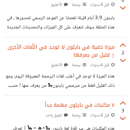
0
قبل 6 سنوات
برمجة
0 تعليق
بايثون 3.9 أيام قليلة تفصلنا عن الموعد الرسمي لصدورها ، في
هذه الحلقة سوف تتعرّف على كل الميّزات والتحديثات الجديدة
في بايثون: https://youtu.be/wGd0fdJ7cnY قُمنا بتجربة
النسخة 3.9 من بايثون (python 3.9) واليوم سنشارك معكم
ميزة خفية في بايثون لا توجد في اللّغات الأخرى
2
| قليل من يعرفها
أهم مميزاتها .
قبل 6 سنوات
برمجة
0 تعليق
هذه الميّزة لا توجد في أغلب لغات البرمجة المعروفة اليوم، ومع
ذلك القليل فقط من مبرمجي بايثون🐍 من يعرف عنها ! حسب
علمنا نحن أول مصدر عربي سيتطرق لهذا الموضوع . ##المقارنة
المنطقية المقارنة المنطقية تعتبر معامل أساسي في كل لغات
٧ مكتبات في بايثون مهمة جداً
3
البرمجة ، فبداية من فورتران ومرورا بكل لغات البرمجة التي أتت
قبل 6 سنوات
برمجة
تعليق واحد
بعدها إلى اليوم هناك رموز شائعة تستخدم لمقارنة المتغيرات ،
هذه المكتبات هي سر قوّة لغة بايثون 🐍+🔥 = 🦕 | تعرف