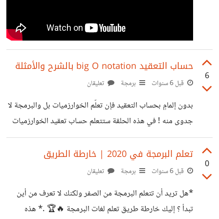
حساب التعقيد big O notation بالشرح والأمثلة
6
قبل 6 سنوات
برمجة
تعليقان
بدون إلمامٍ بحساب التعقيد فإن تعلّم الخوارزميات بل والبرمجة لا
جدوى منه ! في هذه الحلقة ستتعلم حساب تعقيد الخوارزميات
الذي سيمكنك من معرفة واختيار أفضل الحلول الخوارزمية
لمشكلة معينة ، باستخدام big O notation
تعلم البرمجة في 2020 | خارطة الطريق
0
https://youtu.be/qDNrVaRLaPA
قبل 6 سنوات
برمجة
تعليقان
*هل تريد أن تتعلم البرمجة من الصفر ولكنك لا تعرف من أين
تبدأ ؟ إليك خارطة طريق تعلم لغات البرمجة 🔥🏆 .* هذه