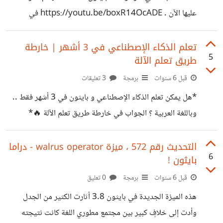
فمثلاً إشارتي التساوي == تُستخدمان للتأكد من تساوي أو تطابق
عليها الآن . https://youtu.be/boxR14OcADE في
متغيرين في لغات مثل : • السي •
التقييم اعتمدنا على : ✔ عدد المشاريع التي تعتمد على المكتبة.
✔ عدد مرات التثبيت. ✔ عدد الستارز والمساهمين في جيت هب
تعلم الذكاء الإصطناعي في 3 أشهر | خارطة
5
طريق تعلم الآلة
. وتجاهلنا كل : ❌ المكتبات القياسية. ❌التي لا تتم صيانتها
وتطويرها . ❌ المكتبات المنافِسة والشبيهة.
قبل 6 سنوات
برمجة
3 تعليقات
*هل يمكن تعلم الذكاء الإصطناعي و بايثون في 3 أشهر فقط ..
وباللغة العربية ؟ الجواب في خارطة طريق تعلم الآلة 🔥*
https://youtu.be/zPBj2kfvWIM 🧠 حلقة اليوم مميّزة
جداً أولاً لأنها من طلبكم ،وثانياً لأنها عبارة عن خريطة طريق
التحديث رقم 572 ، ميزة walrus operator - دراما
6
بايثون !
لدراسة تعلم الآلة (machine learning) و الذكاء الإصطناعي
(Artificial intelligence) من الصفر حتى الإحتراف ،
قبل 6 سنوات
برمجة
0 تعليق
وبالإعتماد على مصادر عربية مجانية تم انتِقاؤها بعناية فائقة
هذه الميزة الجديدة في بايثون 3.8 أثارت الكثير من الجدل
لمساعدتكم على إكتساب مهارات وتقنيات التعلم الآلي في وقتٍ
وأدت إلى خلافٍ كبير بين مجتمع مطوري اللغة كانت نتيجته