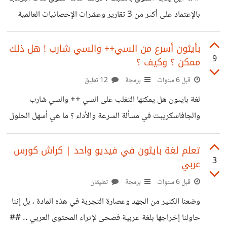
إنتاج شروحات تقنية بالِغة العمق والتعقيد بالفصحى وفي منصة
بالإعتماد على أكثر من 3 تقارير وعشرات الإحصائيات العالمية
الموثوقة : https://youtu.be/AdqwtQxwLvk
بأيثون أسرع من السي++ والسي شارب ! هل ذلك
9
ممكن ؟ وكيف ؟
قبل 6 سنوات
برمجة
12 تعليق
لغة بايثون هل يمكنها التغلب على السي ++ والسي شارب
والجافاسكريبت في مسألة السرعة والأداء ؟ ما هي أسهل الحلول
لتسريع بايثون ؟ سنضع أربع لغات برمجةِ في مضمار السباق ،
وسنشارك معكم النتيجة: https://youtu.be/2W4olFk2G-
تعلم لغة بايثون في فيديو واحد | كراش كورس
3
عربي
8
قبل 6 سنوات
برمجة
تعليقان
وضعنا الكثير من الجهد وعصارة التجربة في هذه المادة ، بل إننا
حاولنا إخراجها بلغة عربية فصحى لإثراء المحتوى العربي .. ##