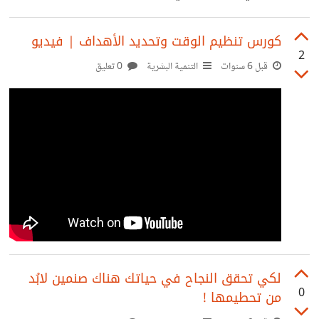
مثل المحترفين في لغة بايثون .
https://youtu.be/07skdsk7ZRE
كورس تنظيم الوقت وتحديد الأهداف | فيديو
2
قبل 6 سنوات
التنمية البشرية
0 تعليق
لكي تحقق النجاح في حياتك هناك صنمين لابُد
0
من تحطيمها !