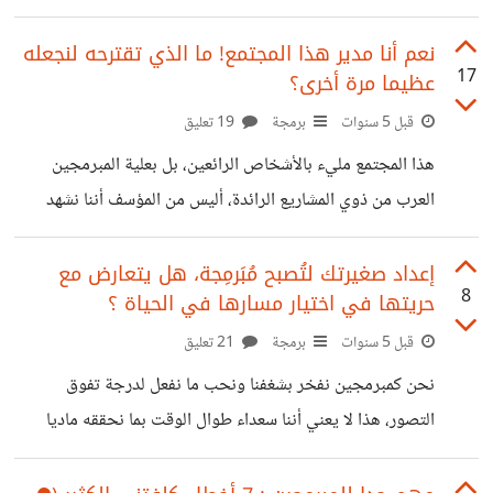
أن جهودي كانت ترقى لمدى التطلّع ، فبمرور الوقت أصبحتُ أكثر
برغماتيةً وأكثر أنانية ، ولم أعُد أهتم بحاجة الآخرين لمساعدتي
نعم أنا مدير هذا المجتمع! ما الذي تقترحه لنجعله
17
عظيما مرة أخرى؟
حتى ! فهل أنا إنسان سيئ ؟ لتفهمني أكثر دعني أصيغها بهذه
الطريقة : حين نمر أنا وأنت على سؤال بسيط من إنسان مبتدئ
قبل 5 سنوات
برمجة
19 تعليق
ما الذي يجعلنا نغُض الطرف عنه -رغم أننا المعنيون أخلاقياً بالرد
هذا المجتمع مليء بالأشخاص الرائعين، بل بعلية المبرمجين
أو التوجيه-؟ في الأخير من لشخص حائر
العرب من ذوي المشاريع الرائدة، أليس من المؤسف أننا نشهد
اليوم ركوده وجموده كماً وكيفاً 😔 ماذا تقترحون لجعل "مجتمع
برمجة" يعود الى سابق مجده ؟ ما نوع المحتوى الذي تحب
إعداد صغيرتك لتُصبح مُبَرمِجة، هل يتعارض مع
8
حريتها في اختيار مسارها في الحياة ؟
رؤيته هنا ؟ هل هناك شيءً محددا يزعجك هنا ؟ أرجوا مشاركتي
بآرائكم واقتراحاتكم
قبل 5 سنوات
برمجة
21 تعليق
نحن كمبرمجين نفخر بشغفنا ونحب ما نفعل لدرجة تفوق
التصور، هذا لا يعني أننا سعداء طوال الوقت بما نحققه ماديا
واجتماعيا ! هذا يوصلنا إلى سؤال مهم، هل رغبتنا في تعليم
أبنائنا أيضا البرمجة نابعة من حبنا لهذا المجال فقط أم نابعة من