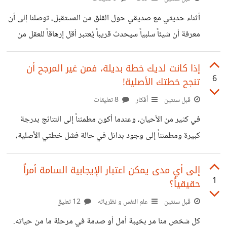
للتبرع بعد سماعهم قصة الطفلة الصغيرة، حيث تبرعوا بأكثر من
أثناء حديثي مع صديقي حول القلق من المستقبل، توصلنا إلى أن
ضعف المبلغ مقارنةً بما قدموه عند عرض الإحصائيات عن معاناة
معرفة أن شيئاً سلبياً سيحدث قريباً يُعتبر أقل إرهاقاً للعقل من
الملايين. حتى المجموعة التي اطلعت على
البقاء في حالة عدم اليقين بشأن ما سيحدث. على سبيل المثال،
نفضل معرفة أننا لن نحصل على وظيفة معينة بدلاً من الاستمرار
إذا كانت لديك خطة بديلة، فمن غير المرجح أن
6
تنجح خطتك الأصلية!
في التفكير في احتمالية قبولنا، حتى لو كانت ضئيلة. بعبارة
أخرى، حدوث الأسوأ أقل تأثيراً وإرهاقاً للعقل من انتظار
قبل سنتين
أفكار
8 تعليقات
المجهول. فالتوصل إلى نتيجة حتى ولو سلبية وغير مرغوب
في كثير من الأحيان، وعندما أكون مطمئناً إلى النتائج بدرجة
فيها، يمكن أن يمنح العقل فرصة للهدوء والبدء
كبيرة ومطمئناً إلى وجود بدائل في حالة فشل خطتي الأصلية،
فإن ذلك يقلل من التزامي بالخطة الأصلية، مما يؤثر على فرص
نجاحها. فعندما يكون لدي خيار آخر، فإن ذلك يقلل من تركيز
إلى أي مدى يمكن اعتبار الإيجابية السامة أمراً
1
حقيقياً؟
جهودى على الخيار الأول لأني أعلم وقتها أن هناك مخرجاً إذا
فشلت. رغم أنه من المفترض أن وجود خطة بديلة يعد من
قبل سنتين
علم النفس و نظرياته
12 تعليق
الاستعداد الجيد والتخطيط الاستراتيجي، وتقليل المخاطر، ولكن
كل شخص منا مر بخيبة أمل أو صدمة في مرحلة ما من حياته.