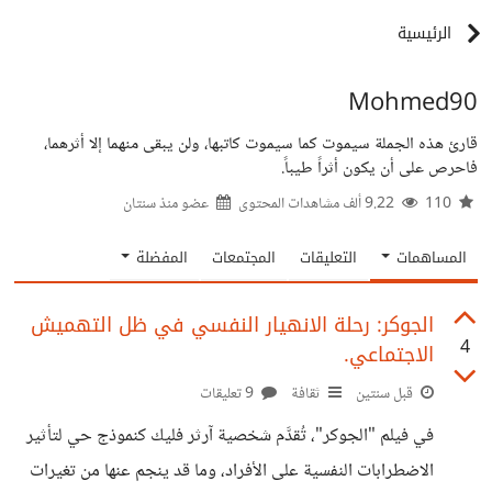
الرئيسية
Mohmed90
قارئ هذه الجملة سيموت كما سيموت كاتبها، ولن يبقى منهما إلا أثرهما،
فاحرص على أن يكون أثراً طيباً.
110
9.22 ألف مشاهدات المحتوى
عضو منذ
سنتان
المساهمات
التعليقات
المجتمعات
المفضلة
الجوكر: رحلة الانهيار النفسي في ظل التهميش
4
الاجتماعي.
قبل سنتين
ثقافة
9 تعليقات
في فيلم "الجوكر"، تُقدَّم شخصية آرثر فليك كنموذج حي لتأثير
الاضطرابات النفسية على الأفراد، وما قد ينجم عنها من تغيرات