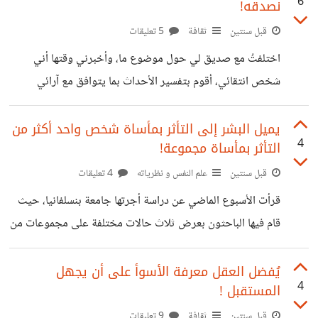
6
نصدقه!
الذات والحديث عن الإنجازات يحفز نظام الدوبامين في الدماغ
بنفس الطريقة التي يتم بها تحفيز هذه المناطق عند الحصول
قبل سنتين
ثقافة
5 تعليقات
على مكافآت مادية أو حسية. وأشارت نتائج الدراسة إلى أن
اختلفتُ مع صديق لي حول موضوع ما، وأخبرني وقتها أني
الحديث عن الذات قد يكون تجربة مجزية بشكل خاص، مما
شخص انتقائي، أقوم بتفسير الأحداث بما يتوافق مع آرائي
يفسر سبب ميل الناس للحديث
الشخصية، وأُصرّ في الوقت ذاته على تجاهل كل ما يناقضها، وأن
هذا السلوك يُعرف بـالتحيز التأكيدي. فهل حقا أننا نؤمن لا إرادياً
يميل البشر إلى التأثر بمأساة شخص واحد أكثر من
4
التأثر بمأساة مجموعة!
بما نريد أن نصدقه؟ وهل كل دفاع عن وجهة نظر معينة يُعد
تحيزاً تأكيدياً ؟
قبل سنتين
علم النفس و نظرياته
4 تعليقات
قرأت الأسبوع الماضي عن دراسة أجرتها جامعة بنسلفانيا، حيث
قام فيها الباحثون بعرض ثلاث حالات مختلفة على مجموعات من
المشاركين. الحالة الأولى قدمت قصة لطفلة صغيرة تعاني من
الجوع حتى الموت، والثانية عرضت إحصائيات عن ملايين
يُفضل العقل معرفة الأسوأ على أن يجهل
4
المستقبل !
الأشخاص الذين يموتون من الجوع، أما الحالة الثالثة فجمعت
بين القصتين. أظهرت النتائج أن المشاركين كانوا أكثر استعداداً
قبل سنتين
ثقافة
9 تعليقات