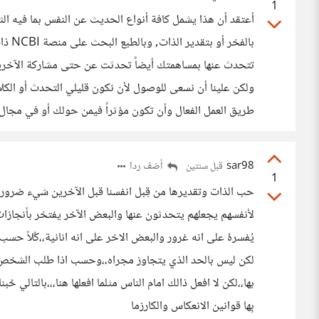
1
أعتقد أن هذا يشمل كافة أنواع الحديث عن النفس بما فيه ا
بالفخ
تتحدث عنها بمساهمتك أيضاً تحدثت عن حتى مشاركة الآخرين
ولكن علينا أن نسعى للوصول لأن نكون قليلي التحدث أو الكلا
طريق العمل الفعال وأن تكون مؤثراً فيمن حولك أو في مجال
sar98
أضف ردا
قبل سنتين
1
حب الذات وتقديرها من قِبل انفسنا قبل الآخرين شيء ضروري
لأنفسهم يجعلهم يتحدثون عنها والبعض الآخر يفتخر بأنجازات
يُفسرهُ على انه غرور والبعض الاخر على انه انانية،،كُلاً حس
لكن ليس بالحد الذي يتجاوز مجراه،،وحسب اذا طلب الشخص او س
بها،،لكن لا افعل ذالك امام الناس مثلما افعلها هنا،،،بالتالي
بِها قوانين الانعكاس والكارزما