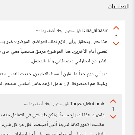
التعليقات
Diaa_albasir
أضف ردا
قبل سنتين
3
هذا حتى يتحقق برأيي لازم نملك التواضع، الموضوع غير بس
نفسي أمام الآخرين، هذا الموضوع مرهق شخصياً معي حاى بال
النظر عن انجازاتي وتصرفاتي وأنا بالمجمل.
وبرأيي مهم جداً ما نقارن أنفسنا بالآخرين، حديث النفس بيتع
وغيبة هم المتصوفة، لإن عامل الزهد عامل أساسي عندهم، لا 
Taqwa_Mubarak
أضف ردا
قبل سنتين
1
واجهت هذا الصراع مسبقًا ولكن طريقتي في التعامل معه يبدو
عكست الأمور تمامًا لدرجة أنني أصبحت أقلل من كل شيء أف
الثناء على أعمالي أو يطلع أحدهم على أحد إنجازاتي ويعب