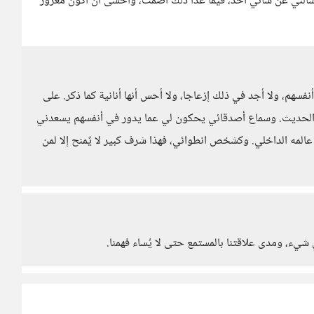
ألني عن شأني أحد، فيما عدا ذلك أصمت، وأخشى أن أكون مغرور
، ولا أجد في ذلك إزعاجا، ولا أحس أنها أنانية كما ذكر. على
 الحديث. وسماع أصدقائي يحكون لي عما يدور في أنفسهم يسعدني
المه الداخلي. وكشخص انطوائي، فهذا شرف كبير لا يٌمنح إلا لمن
شيء، ومدى علاقتنا بالمستمع حتى لا يُساء فهمنا.