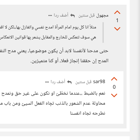
مجهول
أضف ردا
قبل سنتين
1
مثلاً انا كل يوم امام المرآة امدح نفسي واتغازل بها،،لكن لا افع
هي سوف تنعكس للخارج والمقابل يشعر بِها قوانين الانعكاس 
حتى مدحنا لأنفسنا لابد أن يكون موضوعيا، يعني مدح النفس
المدح إن حققنا إنجاز فعلا، أو كنا متميزين.
sar98
أضف ردا
قبل سنتين
0
نعم بالضبط ،،عندما نخطّئ او نكون على غير حق ونمدح انفس
محاولة عدم الشعور بالذنب تجِاه الفعل السيئ ومن باب محا
نطرحه تجاه انفسنا