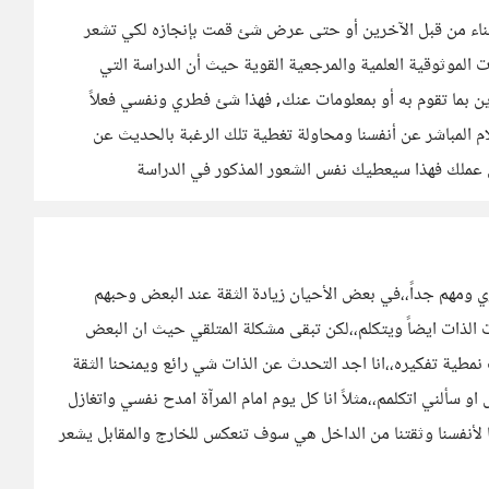
لثناء من قبل الآخرين أو حتى عرض شئ قمت بإنجازه لكي تشعر
ر أو بتقدير الذات, وبالطبع البحث على منصة NCBI ذات الموثوقية العلمية والمرجعية القوية حيث أن الدراسة التي
 بما تقوم به أو بمعلومات عنك, فهذا شئ فطري ونفسي فعلاً
م المباشر عن أنفسنا ومحاولة تغطية تلك الرغبة بالحديث عن
 عملك فهذا سيعطيك نفس الشعور المذكور في الدراسة
 ومهم جداً،،في بعض الأحيان زيادة الثقة عند البعض وحبهم
 الذات ايضاً ويتكلم،،لكن تبقى مشكلة المتلقي حيث ان البعض
ب نمطية تفكيره،،انا اجد التحدث عن الذات شي رائع ويمنحنا الثقة
ألني اتكلمم،،مثلاً انا كل يوم امام المرآة امدح نفسي واتغازل
 حُبنا لأنفسنا وثقتنا من الداخل هي سوف تنعكس للخارج والمقابل يشعر