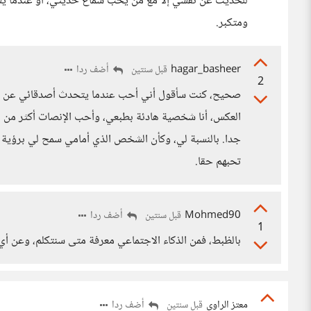
للحديث عن نفسي إلا مع من يحب سماع حديثي، أو عندما يس
ومتكبر.
hagar_basheer
أضف ردا
قبل سنتين
2
صحيح، كنت سأقول أني أحب عندما يتحدث أصدقائي عن أنفسهم
العكس، أنا شخصية هادئة بطبعي، وأحب الإنصات أكثر من
جدا. بالنسبة لي، وكأن الشخص الذي أمامي سمح لي برؤية ع
تحبهم حقا.
Mohmed90
أضف ردا
قبل سنتين
1
بالظبط، فمن الذكاء الاجتماعي معرفة متى سنتكلم، وعن أي 
معتز الراوي
أضف ردا
قبل سنتين