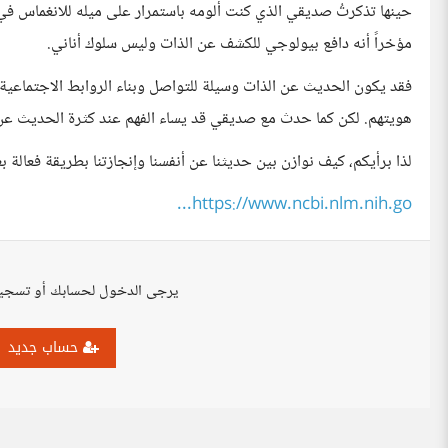
حينها تذكرتُ صديقي الذي كنت ألومه باستمرار على ميله للانغماس في 
مؤخراً أنه دافع بيولوجي للكشف عن الذات وليس سلوك أناني.
فقد يكون الحديث عن الذات وسيلة للتواصل وبناء الروابط الاجتماعية،
هويتهم. لكن كما حدث مع صديقي قد يساء الفهم عند كثرة الحديث عن 
لذا برأيكم، كيف نوازن بين حديثنا عن أنفسنا وإنجازتنا بطريقة فعالة بعي
https://www.ncbi.nlm.nih.go...
يرجى الدخول لحسابك أو تسجي
حساب جديد