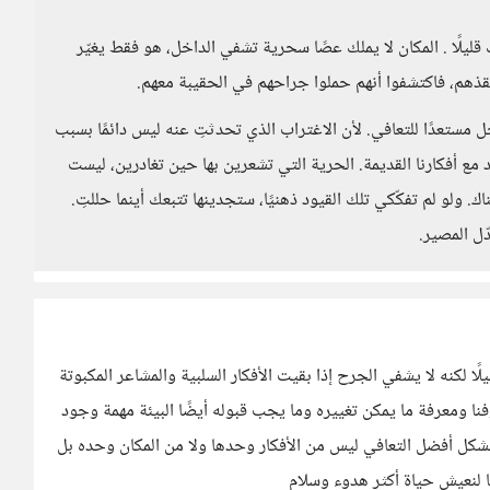
يلًا . المكان لا يملك عصًا سحرية تشفي الداخل، هو فقط يغيّر
ينقذهم، فاكتشفوا أنهم حملوا جراحهم في الحقيبة معهم.
خل مستعدًا للتعافي. لأن الاغتراب الذي تحدثتِ عنه ليس دائمًا بسبب
عد مع أفكارنا القديمة. الحرية التي تشعرين بها حين تغادرين، ليست
. ولو لم تفكّكي تلك القيود ذهنيًا، ستجدينها تتبعك أينما حللتِ.
ّل المصير.
ًا لكنه لا يشفي الجرح إذا بقيت الأفكار السلبية والمشاعر المكبوتة
فنا ومعرفة ما يمكن تغييره وما يجب قبوله أيضًا البيئة مهمة وجود
كل أفضل التعافي ليس من الأفكار وحدها ولا من المكان وحده بل
ا لنعيش حياة أكثر هدوء وسلام