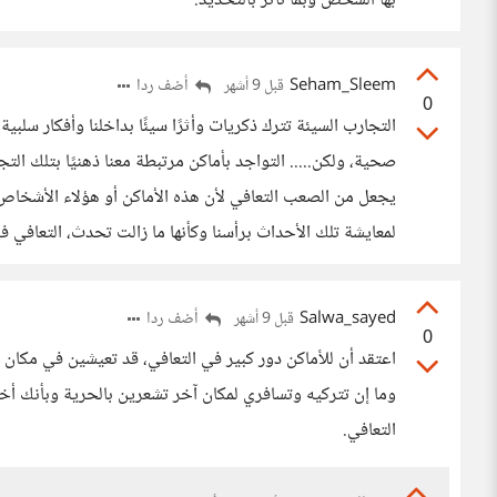
بها الشخص وبما تأثر بالتحديد.
Seham_Sleem
أضف ردا
قبل 9 أشهر
0
التجارب السيئة تترك ذكريات وأثرًا سيئًا بداخلنا وأفكار سلب
صحية، ولكن..... التواجد بأماكن مرتبطة معنا ذهنيًا بتلك الت
يجعل من الصعب التعافي لأن هذه الأماكن أو هؤلاء الأشخاص 
لمعايشة تلك الأحداث برأسنا وكأنها ما زالت تحدث، التعافي في
Salwa_sayed
أضف ردا
قبل 9 أشهر
0
اعتقد أن للأماكن دور كبير في التعافي، قد تعيشين في مكان 
وما إن تتركيه وتسافري لمكان آخر تشعرين بالحرية وبأنك أخف 
التعافي.