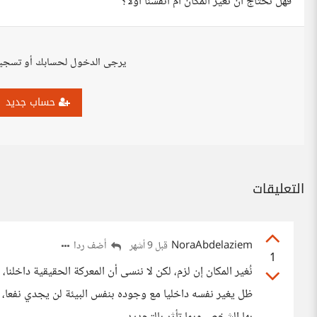
فهل نحتاج أن نغيّر المكان أم أنفسنا أولًا؟
يرجى الدخول لحسابك أو تسجي
حساب جديد
التعليقات
NoraAbdelaziem
أضف ردا
قبل 9 أشهر
1
نُغير المكان إن لزم، لكن لا ننسى أن المعركة الحقيقية دا
ظل يغير نفسه داخليا مع وجوده بنفس البيئة لن يجدي نفعا، لا