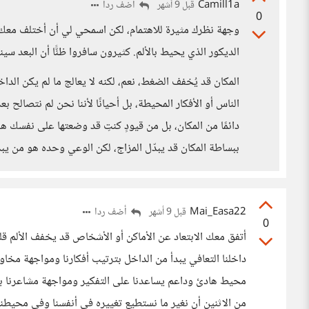
Camill1a
أضف ردا
قبل 9 أشهر
0
وجهة نظرك مثيرة للاهتمام، لكن اسمحي لي أن أختلف معك قل
الديكور الذي يحيط بالألم. كثيرون سافروا ظنًّا أن البعد س
المكان قد يُخفف الضغط، نعم، لكنه لا يعالج ما لم يكن الدا
الناس أو الأفكار المحيطة، بل أحيانًا لأننا نحن لم نتصالح ب
دائمًا من المكان، بل من قيودٍ كنتِ قد وضعتها على نفسك هناك
ببساطة المكان قد يبدّل المزاج، لكن الوعي وحده هو من يبد
Mai_Easa22
أضف ردا
قبل 9 أشهر
0
أتفق معك الابتعاد عن الأماكن أو الأشخاص قد يخفف الألم قليل
داخلنا التعافي يبدأ من الداخل بترتيب أفكارنا ومواجهة مخاو
محيط هادئ وداعم يساعدنا على التفكير ومواجهة مشاعرنا بش
من الاثنين أن نغير ما نستطيع تغييره في أنفسنا وفي محيطن