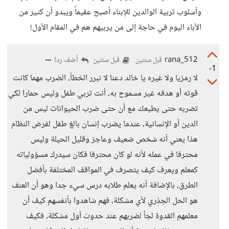
وأسلوب تربية الوالدين للإبناء أصبح عقيماً ويبدو أن كثير من
الآباء اليوم في حاجة إلى من يربيهم هم في المقام الأول!
rana_512
أضف ردا
قبل سنتين
قبل سنتين
-1
لا رمزيا ولا غيره يا خالد دعنا لا نبرر الخطأ، الضرب مهما كانت
قوته أو هدفه غير مسموح به، أنت تربي طفل وليس حمارا لكي
تضربه حتى يطيعك مع أن حتى ضرب الحيوانات ليس من
الدين أو الإنسانية، عندما يضرب إنسان بالغ طفل لفرض النظام
هذا يعني أنه شخص ضعيف وعاجز وقليل الحيلة وليس
محترفا في عمله لأنه لو كان محترفا فكان سيدرك مسؤولياته
كمعلم ويعرف كيف يتصرف في المواقف المختلفة بأفضل
الطرق، بالإضافة أنه يعلم طلابه درس سيء جدا وهو أن العنف
هو الحل الجذري لأي مشكلة، فهم شاهدوا بأنفسهم كيف أن
معلمهم القدوة لجأ لضربهم عند حدوث أول مشكلة، فكيف