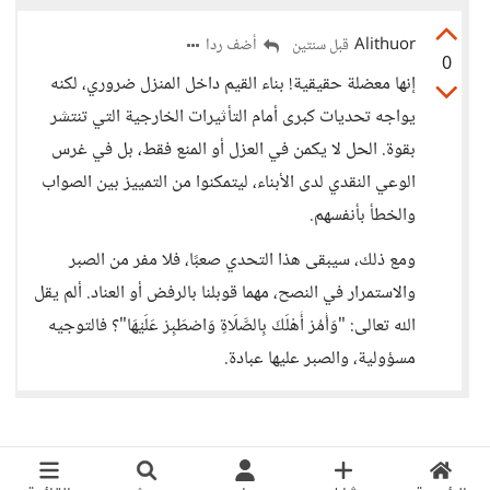
Alithuor
أضف ردا
قبل سنتين
0
إنها معضلة حقيقية! بناء القيم داخل المنزل ضروري، لكنه
يواجه تحديات كبرى أمام التأثيرات الخارجية التي تنتشر
بقوة. الحل لا يكمن في العزل أو المنع فقط، بل في غرس
الوعي النقدي لدى الأبناء، ليتمكنوا من التمييز بين الصواب
والخطأ بأنفسهم.
ومع ذلك، سيبقى هذا التحدي صعبًا، فلا مفر من الصبر
والاستمرار في النصح، مهما قوبلنا بالرفض أو العناد. ألم يقل
الله تعالى: "وَأْمُرْ أَهْلَكَ بِالصَّلَاةِ وَاصْطَبِرْ عَلَيْهَا"؟ فالتوجيه
مسؤولية، والصبر عليها عبادة.