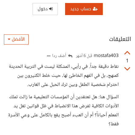
حساب جديد
دخول
التعليقات
الأفضل
mostafa403
أضف ردا
قبل 6 أشهر
1
نقاط دقيقة جداً. في رأيي، المشكلة ليست في التربية الحديثة
كمنهج، بل في الفهم الخاطئ لها، حيث خلط الكثيرون بين
احترام شخصية الطفل وبين ترك الحبل على الغارب.
السؤال هنا: هل تعتقدين أن المؤسسات التعليمية ما زالت تملك
الأدوات الكافية لفرض هذا الانضباط في ظل قوانين تغل يد
المعلم أحياناً؟ أم أن العبء أصبح يقع بالكامل على وعي الأسرة
فقط؟