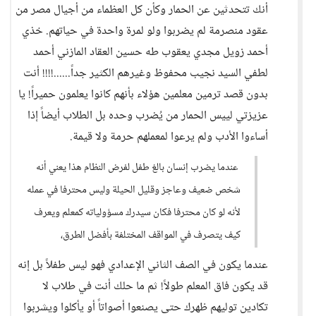
أنك تتحدثين عن الحمار وكأن كل العظماء من أجيال مصر من
عقود منصرمة لم يضربوا ولو لمرة واحدة في حياتهم. خذي
أحمد زويل مجدي يعقوب طه حسين العقاد المازني أحمد
لطفي السيد نجيب محفوظ وغيرهم الكثير جداً......!!!! أنت
بدون قصد ترمين معلمين هؤلاء بأنهم كانوا يعلمون حميراً! يا
عزيزتي لييس الحمار من يُضرب وحده بل الطلاب أيضاً إذا
أساءوا الأدب ولم يرعوا لمعملهم حرمة ولا قيمة.
عندما يضرب إنسان بالغ طفل لفرض النظام هذا يعني أنه
شخص ضعيف وعاجز وقليل الحيلة وليس محترفا في عمله
لأنه لو كان محترفا فكان سيدرك مسؤولياته كمعلم ويعرف
كيف يتصرف في المواقف المختلفة بأفضل الطرق،
عندما يكون في الصف الثاني الإعدادي فهو ليس طفلاً بل إنه
قد يكون فاق المعلم طولاً! ثم ما حلك أنت في طلاب لا
تكادين توليهم ظهرك حتى يصنعوا أصواتاً أو يأكلوا ويشربوا