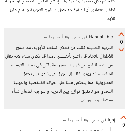
تتتحكم بكل صغيرة وكبيرة وأما إعلان الطفل لللعصيان أو تحوله
لطفل اعتمادي أو التنفيذ مع حمل مساوئ التجربة والندم عليها
للأبد
Hannah_bio
أضف ردا
قبل سنتين
0
التربية الحديثة قللت من تحكم السلطة الأبوية، مما سمح
للأطفال باتخاذ قراراتهم بأنفسهم، وهذا قد يكون ميزة لأنه يقلل
من الندم الناتج عن قرارات مفروضة. لكن في غياب التوجيه
المناسب، قد يؤدي ذلك إلى جيل غير قادر على تحمل
المسؤولية، مما ينعكس سلبًا على حياته الشخصية والمهنية.
التحدي هو تحقيق توازن بين الحرية والتوجيه لضمان نشأة
مستقلة ومسؤولة..
kjhj
أضف ردا
قبل سنتين
0