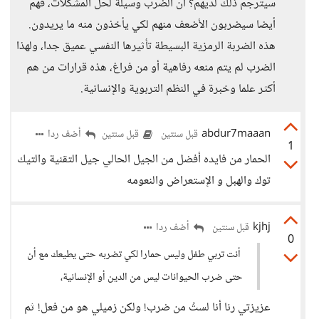
سيترجم ذلك لديهم؟ أن الضرب وسيلة لحل المشكلات، فهم
أيضا سيضربون الأضعف منهم لكي يأخذون منه ما يريدون.
هذه الضربة الرمزية البسيطة تأثيرها النفسي عميق جدا، ولهذا
الضرب لم يتم منعه رفاهية أو من فراغ، هذه قرارات من هم
أكثر علما وخبرة في النظم التربوية والإنسانية.
abdur7maaan
أضف ردا
قبل سنتين
قبل سنتين
1
الحمار من فايده أفضل من الجيل الحالي جيل التقنية والتيك
توك والهبل و الإستعراض والنعومه
kjhj
أضف ردا
قبل سنتين
0
أنت تربي طفل وليس حمارا لكي تضربه حتى يطيعك مع أن
حتى ضرب الحيوانات ليس من الدين أو الإنسانية،
عزيزتي رنا أنا لستُ من ضرب! ولكن زميلي هو من فعل! ثم