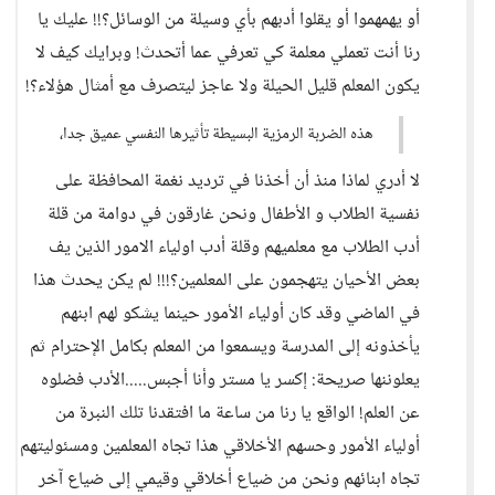
أو يهمهموا أو يقلوا أدبهم بأي وسيلة من الوسائل؟!! عليك يا
رنا أنت تعملي معلمة كي تعرفي عما أتحدث! وبرايك كيف لا
يكون المعلم قليل الحيلة ولا عاجز ليتصرف مع أمثال هؤلاء؟!
هذه الضربة الرمزية البسيطة تأثيرها النفسي عميق جدا،
لا أدري لماذا منذ أن أخذنا في ترديد نغمة المحافظة على
نفسية الطلاب و الأطفال ونحن غارقون في دوامة من قلة
أدب الطلاب مع معلميهم وقلة أدب اولياء الامور الذين يف
بعض الأحيان يتهجمون على المعلمين؟!!! لم يكن يحدث هذا
في الماضي وقد كان أولياء الأمور حينما يشكو لهم ابنهم
يأخذونه إلى المدرسة ويسمعوا من المعلم بكامل الإحترام ثم
يعلوننها صريحة: إكسر يا مستر وأنا أجبس.....الأدب فضلوه
عن العلم! الواقع يا رنا من ساعة ما افتقدنا تلك النبرة من
أولياء الأمور وحسهم الأخلاقي هذا تجاه المعلمين ومسئوليتهم
تجاه ابنائهم ونحن من ضياع أخلاقي وقيمي إلى ضياع آخر