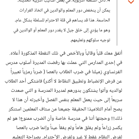
4. تآكل السلطة التربوية: في بعض أساليب التربية الحديثة،
يمكن أن ينخفض دور المعلم والوالدين في اتخاذ القرارات
الحاسمة. هذا قد يساهم في قلة الاحترام للسلطة بشكل عام،
وهو ما يؤدي إلى خلق جيل لا يقدر دور المعلم أو الوالدين في
توجيه سلوكهم وتعليمهم.
أتفق معك قلباً وقالباً وبالأخص في نلك النقطة المذكورة أعلاه.
في إحدى المدارس التي عملت بها رفضت المديرة أسلوب مدرس
الفرنساوي زميلنا في ضرب الطلاب بالعصا ( ضرباً رمزياً تعبيراً
عن فرض الإنضباط وتطبيق النظاط لا أكثر) فاشتكى أحد الطلاب
لوالديه وأتوا يشتكون بدورهم لمديرة المدرسة و التي صعدت
سريعاً إلى حيث يعمل المعلم بنفس الفصل وأخبرته أن هذا لا
يصح أمام التلاميذ! الحقيقة جميعنا من ستاف المعلمين استنكر
ذلك!!! وحجتها أننا في مدرسة خاصة وأن الضرب ممنوع! هو لم
يكسر زراعاً ولم يفلق هاماً ولم يفقأ عيناً وإنما ضرب بالعصا
لفرض النظام غقط لا غير ولفرض الإ‘حترام. بصراحة التعليم