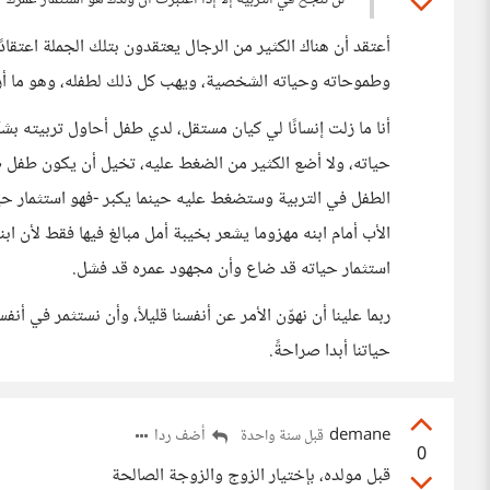
لن تنجح في التربية إلا إذا اعتبرت أن ولدك هو استثمار عمرك
أعتقد أن هناك الكثير من الرجال يعتقدون بتلك الجملة اعتقا
وطموحاته وحياته الشخصية، ويهب كل ذلك لطفله، وهو ما أراه 
أنا ما زلت إنسانًا لي كيان مستقل، لدي طفل أحاول تربيته
حياته، ولا أضع الكثير من الضغط عليه، تخيل أن يكون طفل
الطفل في التربية وستضغط عليه حينما يكبر -فهو استثمار حيا
الأب أمام ابنه مهزوما يشعر بخيبة أمل مبالغ فيها فقط لأن اب
استثمار حياته قد ضاع وأن مجهود عمره قد فشل.
ربما علينا أن نهوّن الأمر عن أنفسنا قليلأ، وأن نستثمر في أنف
حياتنا أبدا صراحةً.
demane
أضف ردا
قبل سنة واحدة
0
قبل مولده، بإختيار الزوج والزوجة الصالحة