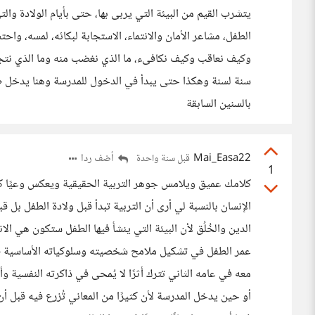
يتشرب القيم من البيئة التي يربى بها، حتى بأيام الولادة وال
الطفل، مشاعر الأمان والانتماء، الاستجابة لبكائه، لمسه، واح
وكيف نعاقب وكيف نكافىء، ما الذي نغضب منه وما الذي نتج
سنة لسنة وهكذا حتى يبدأ في الدخول للمدرسة وهنا يدخل ط
بالسنين السابقة
Mai_Easa22
أضف ردا
قبل سنة واحدة
1
كلامك عميق ويلامس جوهر التربية الحقيقية ويعكس وعيًا كبيرً
الإنسان بالنسبة لي أرى أن التربية تبدأ قبل ولادة الطفل ب
الدين والخُلُق لأن البيئة التي ينشأ فيها الطفل ستكون هي ال
عمر الطفل في تشكيل ملامح شخصيته وسلوكياته الأساسية فطر
معه في عامه الثاني تترك أثرًا لا يُمحى في ذاكرته النفسية و
أو حين يدخل المدرسة لأن كثيرًا من المعاني تُزرع فيه قبل أن 