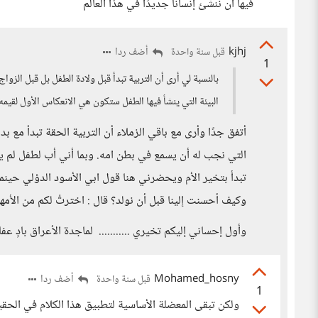
فيها أن ننشئ إنسانًا جديدًا في هذا العالم
kjhj
أضف ردا
قبل سنة واحدة
1
بالنسبة لي أرى أن التربية تبدأ قبل ولادة الطفل بل قبل الز
البيئة التي ينشأ فيها الطفل ستكون هي الانعكاس الأول لقيم
أتفق جدًا وأرى مع باقي الزملاء أن التربية الحقة تبدأ مع 
التي نجب له أن يسمع في بطن امه. وبما أني أب لطفل لم يتج
تبدأ بتخير الأم ويحضرني هنا قول ابي الأسود الدؤلي حينما ق
وكيف أحسنت إلينا قبل أن نولد؟ قال : اخترتُ لكم من الأمها
وأول إحساني إليكم تخيري ........... لماجدة الأعراق بادٍ عفا
Mohamed_hosny
أضف ردا
قبل سنة واحدة
1
ولكن تبقى المعضلة الأساسية لتطبيق هذا الكلام في الحقي