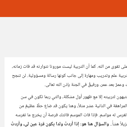
لى تقوى من الله. كما أن التربية ليست موروثا نتوارثه قد فات زمانه،
التربية علم وتدريب ومهارة إلى جانب كونها رسالة ومسؤولية. لن تنجح
 وعمرٌ بعد عمر، ورفيقٌ في الجنة بإذن الله تعالى.
ينتبهون لتربيته إلا مع ظهور أول مشكلة، والتي ربما تكون في سن
لمراهقة في الثانية عشر مثلاً، وهنا يكون قد ضاع حظٌ عظيمٌ من
لغرس له مواسم. فإذا فات الموسم فاتتك فرصة أن يخرج ما تغرسه
اً هشاً..
والسؤال هنا هو: إذا أردتُ ولدا يكون قرة عين لي، وأردتُ