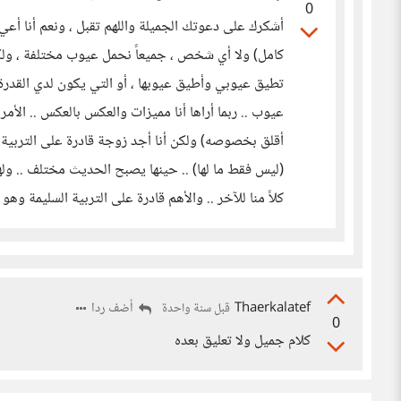
0
أشكرك على دعوتك الجميلة واللهم تقبل ، ونعم أنا أع
كامل) ولا أي شخص ، جميعاً نحمل عيوب مختلفة ، ولكن
تطيق عيوبي وأطيق عيوبها ، أو التي يكون لدي القدرة 
عيوب .. ربما أراها أنا مميزات والعكس بالعكس .. الأمر
أقلق بخصوصه) ولكن أنا أجد زوجة قادرة على التربية ح
(ليس فقط ما لها) .. حينها يصبح الحديث مختلف .. ول
كلاً منا للآخر .. والأهم قادرة على التربية السليمة وه
Thaerkalatef
أضف ردا
قبل سنة واحدة
0
كلام جميل ولا تعليق بعده