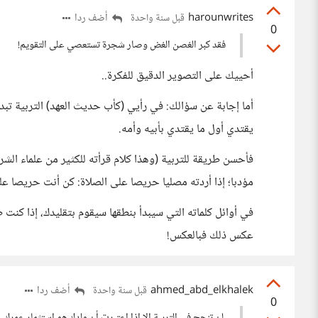
harounwrites
أضف ردا
قبل سنة واحدة
0
فقد كبر الغصن الغض وصار شجرة تستعصي على التقويم!
أحييك على التصوير الدقيق للفكرة..
أما إجابة عن سؤالك: في رأيي (كأب حديث العهد) التربية تبد
يقتدي أول ما يقتدي بأبيه وأمه.
فأحسن طريقة للتربية (وهذا كلام قرأته للكثير من علماء الشري
مؤدبا؛ إذا أردته مصليا حريصا على الصلاة: كن أنت حريصا على
في أوائل كلماته التي سيبدأ بنطقها سيقوم بتقليدك، إذا كنت 
عكس ذلك فبالعكس!
ahmed_abd_elkhalek
أضف ردا
قبل سنة واحدة
0