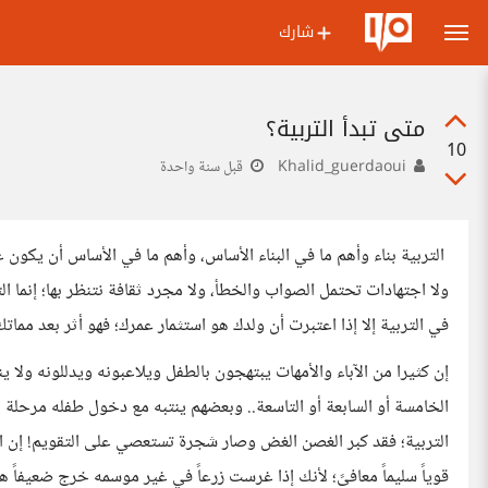
شارك
متى تبدأ التربية؟
10
Khalid_guerdaoui
قبل سنة واحدة
التربية بناء وأهم ما في البناء الأساس، وأهم ما في الأساس أن يكون ع
ولا اجتهادات تحتمل الصواب والخطأ، ولا مجرد ثقافة نتنظر بها؛ إنما 
في التربية إلا إذا اعتبرت أن ولدك هو استثمار عمرك؛ فهو أثر بعد مماتك
إن كثيرا من الآباء والأمهات يبتهجون بالطفل ويلاعبونه ويدللونه ولا 
الخامسة أو السابعة أو التاسعة.. وبعضهم ينتبه مع دخول طفله مرحلة ا
التربية؛ فقد كبر الغصن الغض وصار شجرة تستعصي على التقويم! إن ا
قوياً سليماً معافىً؛ لأنك إذا غرست زرعاً في غير موسمه خرج ضعيفاً هزيل