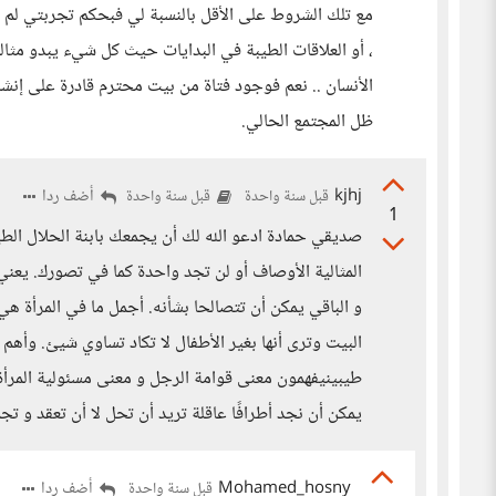
مع تلك الشروط على الأقل بالنسبة لي فبحكم تجربتي لم أجد
، أو العلاقات الطيبة في البدايات حيث كل شيء يبدو مثال
الأنسان .. نعم فوجود فتاة من بيت محترم قادرة على إن
ظل المجتمع الحالي.
kjhj
أضف ردا
قبل سنة واحدة
قبل سنة واحدة
1
صديقي حمادة ادعو الله لك أن يجمعك بابنة الحلال الطي
المثالية الأوصاف أو لن تجد واحدة كما في تصورك. يعني
و الباقي يمكن أن تتصالحا بشأنه. أجمل ما في المرأة هي 
البيت وترى أنها بغير الأطفال لا تكاد تساوي شيئ. وأهم
طيبينيفهمون معنى قوامة الرجل و معنى مسئولية المرأة
يمكن أن نجد أطرافًا عاقلة تريد أن تحل لا أن تعقد و تجم
Mohamed_hosny
أضف ردا
قبل سنة واحدة