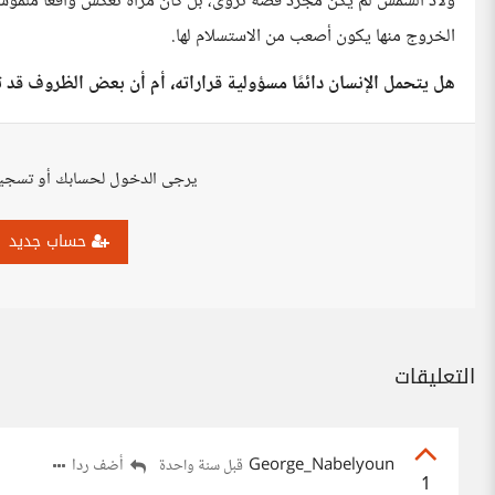
ولاد الشمس لم يكن مجرد قصة تُروى، بل كان مرآة تعكس واقعا ملموسًا
الخروج منها يكون أصعب من الاستسلام لها.
هل يتحمل الإنسان دائمًا مسؤولية قراراته، أم أن بعض الظروف قد 
يرجى الدخول لحسابك أو تسجي
حساب جديد
التعليقات
George_Nabelyoun
أضف ردا
قبل سنة واحدة
1