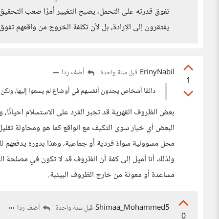
تفوق قدرته على التحمل، يصبح التغيير أمرًا صعب التحقيق.
يفتقرون إلى الإرادة، بل لأن تكلفة الخروج من واقعهم تفوق
ErinyNabil
أضف ردا
قبل سنة واحدة
1
دائمًا أشخاص يجدون أنفسهم في أوضاع لم يسعوا إليها، ولكن 
بعض الظروف القهرية قد تجبر الفرد على الاستسلام احيانًا، ولا
البعض أي خيار سوى التكيف مع الواقع كما هو ومحاولة تقليل 
محل مسؤولية سواءً فردية أو جماعية، وهذا بدوره يدفعهم للتفك
ولذلك أنا أميل إلى كفة أن الظروف قد لا تكون في مصلحة ال
مساعدة أو معونة من خارج الظروف البيئية.
Shimaa_Mohammed5
أضف ردا
قبل سنة واحدة
0