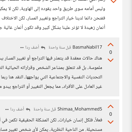
وليس أمامه سوى طريق واحد يقوده إلى الهاوية، لكن لا يمكن
ففنحن دائما لدينا خيار التراجع وتغيير المسار، لكن الاختلاف
أثمان زهيدة لا تؤثر علينا بشكل كبير وقد تكون أثمان غالية ج
BasmaNabil17
أضف ردا
قبل سنة واحدة
0
هناك حالات معقدة قد يتعذر فيها التراجع أو تغيير المسار ب
ملموسة، بل قد تتعلق بمشاعر الشخص وقراراته الحياتية ال
التحديات النفسية والاجتماعية التي يواجهها، النقد هنا ر
غير العادل على الأفراد، مما يجعل التغيير أو التراجع يبدو 
Shimaa_Mohammed5
أضف ردا
قبل سنة واحدة
0
فعلاً، فلكل إنسان خيارات، لكن المشكلة الحقيقية تكمن في 
مستحيلة. من الناحية النظرية، يمكن لأي شخص تغيير مسار