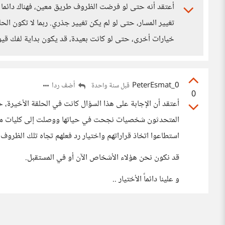
أعتقد أنه حتى لو فرضت الظروف طريق معين، فهناك دائما 
تغيير المسار، حتى لو لم يكن تغيير جذري. ربما لا تكون ا
خيارات أخرى، حتى لو كانت بعيدة، قد يكون بداية لفك قيود ا
PeterEsmat_0
أضف ردا
قبل سنة واحدة
0
أعتقد أن الإجابة على هذا السؤال كانت في الحلقة الأخيرة، ح
المتحدثون شخصيات نجحت في حياتها ووصلت إلى كليات مرمو
استطاعوا اتخاذ قراراتهم واختيار رد فعلهم تجاه تلك الظروف.
قد نكون نحن هؤلاء الأشخاص الآن أو في المستقبل.
و علينا دائماً الأختيار ..