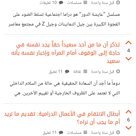
جعلتني أتساءل: كيف يمكن للطفل أن يتعلق ويحب المتحرش؟
قبل سنة واحدة
مسلسلات
10 تعليقات
بالتأكيد متحرش الأطفال أذكى من أن يظهر عدائيته أو استغلاله،
مسلسل "عايشة الدور" هو دراما اجتماعية تسلط الضوء على
فهو دائما ما يدخل للطفل من موضع ضعف، مثلا طفل مهمل من
الفجوة الكبيرة بين جيل الثمانينات وجيل Z في مجتمع معاصر
قبل
حين تضطر "عايشه" أو "دنيا سمير غانم" أن تدخل الجامعه بدلًا
من ابنة شقيقتها بسبب ظروف سفرها، لتعيش بعدها حياة
تذكر أن ما من أحد سعيداً حقاً يجد نفسه في
4
حاجة إلى الوقوف أمام المرآه وإخبار نفسه بأنه
مزدوجة بين كونها أمًا مثالية وشابة مرحة كما تود أن تكون، و
سعيد
تأتي المشكله أنه في عصر تتسارع فيه التكنولوجيا وتتغير فيه
قبل سنة واحدة
ثقافة
11 تعليق
القيم بشكل سريع، أصبح من الطبيعي أن نلاحظ الفجوة بين
الأجيال بشكل واضح جيل الثمانينات عاش في فترة ما
دوماً ما أجد أن السعادة الحقيقية هي حالة من السلام الداخلي
التي لا تعتمد على الظروف الخارجية أو تقييم الآخرين. هي
شعور ينبع من داخلنا، حيث نكون راضيين عن أنفسنا ونشعر
بالسلام الداخلي بغض النظر عن الأحداث أو المواقف المحيطة
أبطال الانتقام في الأعمال الدرامية: تقديم ما نريد
6
أم ما يجب أن نراه؟
بنا. عندما نمتلك هذه السعادة، نصبح قادرًين على التمتع
باللحظات دون الحاجة إلى إظهار أو إثبات هذا الشعور للآخرين،
قبل سنة واحدة
مسلسلات
11 تعليق