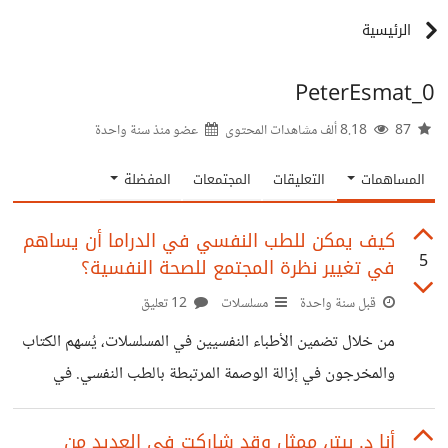
الرئيسية
PeterEsmat_0
87
8.18 ألف مشاهدات المحتوى
عضو منذ
سنة واحدة
المساهمات
التعليقات
المجتمعات
المفضلة
كيف يمكن للطب النفسي في الدراما أن يساهم
5
في تغيير نظرة المجتمع للصحة النفسية؟
قبل سنة واحدة
مسلسلات
12 تعليق
من خلال تضمين الأطباء النفسيين في المسلسلات، يُسهم الكتاب
والمخرجون في إزالة الوصمة المرتبطة بالطب النفسي. في
مسلسل "لام شمسيه"، نرى كيف يتم التعامل مع القضايا النفسية
كجزء طبيعي من الحياة اليومية، ويظهر الطب النفسي كحل
أنا د. بيتر، ممثل وقد شاركت في العديد من