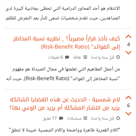
لأننا نعلم أن السعادة الحقيقية لا تتطلب تأكيدًا خارجيًا بل تأتي
الانتقام هو أحد المحاور الدرامية التي تحظى بجاذبية كبيرة لدى
من التوازن الداخلي وقبول الذات. كما قال مارك مانسون "تذكر
المشاهدين، حيث تقدم شخصيات تسعى للثأر بعد التعرض للظلم،
أن
فيجعل المشاهدين يتعاطفون معهم ويبررون سلوكياتهم السلبية.
لكن تكرار نفس القالب الدرامي، كما نراه في كثير من الأعمال،
كيف نأخذ قراراً مصيرياً؟ _ نظريه نسبة المخاطر
4
إلى الفوائد" (Risk-Benefit Ratio)
يجعلنا نتسائل ما إذا كانت هذه الشخصيات تعكس رغبة حقيقية
لدينا كجمهور أم أنها مجرد محتوى يُفرض علينا لتحقيق
قبل سنة واحدة
ثقافة
6 تعليقات
المشاهدات. على سبيل المثال، عندما يقدم أحمد العوضي
من أجمل المفاهيم التي تعلمتها في مجال الصيدلة هو مفهوم
شخصية البطل المنتقم كل عام، ويبرر ذلك بأن الجمهور يحبها
"نسبة المخاطر إلى الفوائد" (Risk-Benefit Ratio)، حيث أنه
وتحقق نسب مشاهدة عالية، فهل هذا
في حالات كثيرة يكون للدواء آثار جانبية خطيرة قد تصل إلى
حد تهديد الحياة او “Mortality”، ومع ذلك يتم إعطاء الدواء
لام شمسية - الحديث عن هذه القضايا الشائكة
6
يزيد من انتشار المشكلة أم يزيد من الوعي بها؟
لأنه يعد الخيار الأخير لعلاج مرض قد يؤدي بالمريض إلى الوفاة
في حال عدم استخدامه. و من الممكن ان يجعله الدواء يعيش
قبل سنة واحدة
مسلسلات
17 تعليق
يومين بدلاً من يوم واحد. إذا اتبع الإنسان مبدأ "نسبة المخاطر
“اللام القمرية ظاهرة وواضحة واللام الشمسية خبيثة لا تنطق"