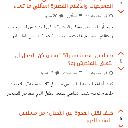
7
المسرحيات والأفلام القصيرة اسألني ما تشاء
واقعي للتعامل مع الصدمات النفسية و المشاكل المعقده. ذلك
يشجع الجمهور على أخذ الطب النفسي على محمل الجد ويكسر
قبل سنة واحدة
اسألني
20 تعليق
الصورة النمطية السلبية المرتبطة به من خلال مشاهد جلسات
مرحباً، أنا د. بيتر، ممثل وقد شاركت في العديد من المسرحيات
العلاج النفسي أو الحوار مع الأطباء النفسيين، يمكن للجمهور فهم
والأفلام القصيرة. قدّمت مسرحيات كلاسيكية مثل الملك لير
المزيد عن الاضطرابات النفسية المختلفة، مثل
لشكسبير وأولاد حارتنا لنجيب محفوظ، بالإضافة إلى أفلام
قصيرة حصدت العديد من الجوائز في عدة مهرجانات. كما
مسلسل "لام شمسية" كيف يمكن للطفل أن
6
يتعلق بالمتحرش به؟
حصلت على جائزة أفضل ممثل أربع مرات. التمثيل علمني
الكثير، ليس فقط عن الفن، بل عن نفسي أيضاً. كل دور قمت
قبل سنة واحدة
مسلسلات
13 تعليق
بتجسيده أضاف بعداً جديداً لشخصيتي، وساهم في توسيع آفاق
كنت أشاهد الحلقة الثانية من مسلسل "لام شمسية"، ولاحظت
فهمي للحياة والناس. يسعدني الإجابة على كافة استفساراتكم
ظاهرة غريبة لفتت انتباهي بشدة. الطفل الذي يتعرض للتحرش
حول مجال فن التمثيل والتشخيص
من صديق أبيه في المسلسل بدا متعلقا بشخصية المتحرش
"وسام"، التي يؤديها محمد شاهين وأرسل لها رسالة عبر الهاتف
كيف نقلل الفجوة بين الأجيال؟ من مسلسل
5
عايشة الدور
أنه يحبه، رغم أن وسام يستغله. هذه المشاعر التي ظهر بها الطفل