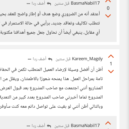
BasmaNabil17
أضف ردا
قبل سنتين
0
أعتقد أنه من الضروري وضع هدف أو إطار واضح للعقد بحيث 
تتطلب تكاليف وتعاقد جديد، برأيي في حالة الاستمرار في 
أي مقابل، ينبغي أيضاً أن نحاول جعل جميع أهدافنا مكتوبة.
Kareem_Magdy
أضف ردا
قبل سنتين
1
أظن أن أفضل وسيلة لإرضاء العميل المتطلب تكمن في الحفاظ
تامة بمراحل العمل. هذا يمنحه شعورًا بالاطمئنان، ويقلل من
المشاريع أنني اجتمعت مع صاحب المشروع بعد قبول العرض م
المشروع تماما أخبرني صاحب المشروع بعدد كبير من التعديلا
وبالتالي أظن أنني لو بقيت على تواصل دائم معه كنت سأوفر 
BasmaNabil17
أضف ردا
قبل سنتين