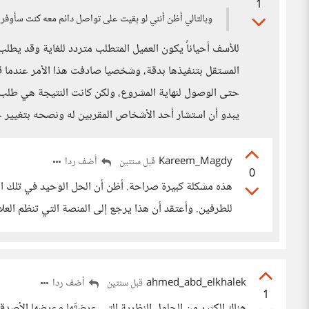
1
وبالتالي أظن أنني لو بقيت على تواصل دائم معه كنت سأوفر 
للأسف أحياناً يكون العميل المتطلب متردد للغاية وقد يطل
المستقل بتنفيذها بدقة، وشخصيا صادفت هذا الأمر عندما
حتى الوصول لنهاية المشروع، ولكن كانت النتيجة هي طلب ال
يبدو أن استشار أحد الأشخاص المقربين له ونصحه بتغيير ج
Kareem_Magdy
أضف ردا
قبل سنتين
0
هذه مشكلة كبيرة صراحة. أظن أن الحل الوحيد في تلك الح
للطرفين. وأعتقد أن هذا يرجع إلى المنصة التي تنظم العل
ahmed_abd_elkhalek
أضف ردا
قبل سنتين
1
هناك الكثير من الحلول النظرية التي عرضتِّها وعرضها الأصدق