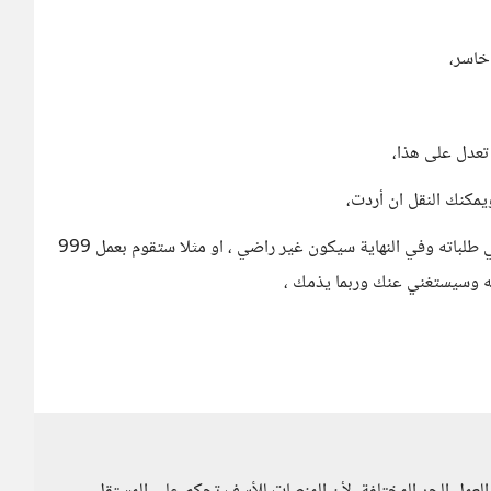
خاسر،
تعدل على هذا،
يمكنك النقل ان أردت،
العميل المتطلب سيطلب مرة ومرتين وثلاثة واربعة ولن تنتهي طلباته وفي النهاية سيكون غير راضي ، او مثلا ستقوم بعمل 999