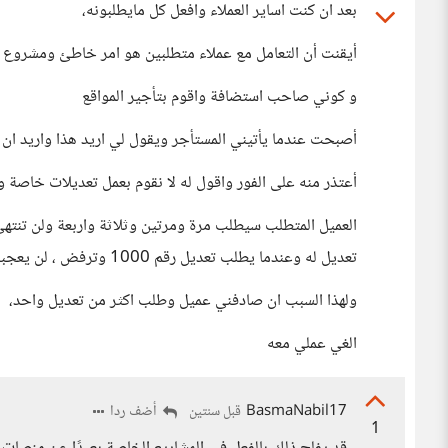
بعد ان كنت اساير العملاء وافعل كل مايطلبونه،
أيقنت أن التعامل مع عملاء متطلبين هو امر خاطئ ومشروع 
و كوني صاحب استضافة واقوم بتأجير المواقع
أصبحت عندما يأتيني المستأجر ويقول لي اريد هذا واريد ان 
أعتذر منه على الفور واقول له لا نقوم بعمل تعديلات خاصة و
تعديل له وعندما يطلب تعديل رقم 1000 وترفض ، لن يعجبه وسيستغني عنك وربما يذمك ،
ولهذا السبب ان صادفني عميل وطلب اكثر من تعديل واحد،
الغي عملي معه
BasmaNabil17
أضف ردا
قبل سنتين
1