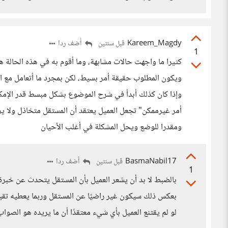
Kareem_Magdy
أضف ردا
قبل سنتين
1
كثيرا ما واجهت حالات مشابهة، وما أقوم به في هذه الحالة هو
ويكون المطلوب حقيقة أمر بسيط، لكن بمجرد ما أتعامل مع المط
وإذا كان كذلك أبدأ في شرح الموضوع بشكل مبسط قدر الإمكا
أمر غيرممكن" تجعل العميل يعتقد أن المستقل متخاذل ولا ي
ومقدرا للوضع ويحل المشكلة في أغلب الأحيان
BasmaNabil17
أضف ردا
قبل سنتين
1
بالضبط لا بد أن يشعر العميل بأن المستقل يتحدث عن خبرة 
بعكس ذلك سيكون غير راضيًا عن المستقل وربما يعطيه تقيي
لو لم يقتنع العميل بأي شيء معتقدًا أن ما يريده هو الصواب