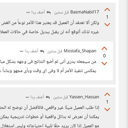
BasmaNabil17
أضف ردا
قبل سنتين
1
ولكن ألا تعتقد أن العميل قد يعتبر هذا الأمر نوعاً من الغ
غيره لذلك أتوقع أنه لن يقبل ببديل خاصة في حالات العملا
Mostafa_Shapan
أضف ردا
قبل سنتين
0
من سيجعله يدرى أنى لم أضع النتائج فى وجهه بشكل مباش
يمكننى تنفيذ الأمر أم لا وفى اى وقت وبأى مجهو وبناءاً 
Yassen_Hassan
أضف ردا
قبل سنتين
1
إذا طلب العميل شيئًا غير واقعي، فالأفضل أن نوضح له ال
يمكننا أن نعرض له بدائل واقعية أو خطوات تدريجية يمكن أ
مع العميل إذا كان يريد حقًا تلبية احتياجاته وليس استغلال 