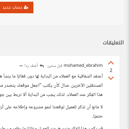
حساب جديد
التعليقات
mohamed_ebrahim
أضف ردا
قبل سنتين
2
أعتقد الشفافية مع العملاء من البداية لها دور، فغالبًا ما ينشأ 
المستقلين الآخرين. مثال كأن يكتب "اجعل موقعك يتصدر مح
هذا الفِكر عند العملاء. لذلك يجب من البداية ألا نربط بين جود
لا مانع أن نذكر للعميل توقعتنا لنمو مشروعه وإطلاعه على أر
حتميًا.
قد يكون هذا الفِكر مترسخ عند العميل وغالبًا ما يظهر من 