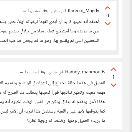
Kareem_Magdy
أضف ردا
قبل سنتين
0
أعتقد أنه حينها لا بد أن أبدي تفهماً لرغباته أولاً، حتى
بين ما يريده وما أستطيع فعله، مثلا من خلال تقديم نمو
التحسين التي لم يقتنع بها، وهو ما قد يجعل صاحب المشر
Hamdy_mahmouds
أضف ردا
قبل سنتين
1
العميل في هذه الحالة يحتاج إلى التواصل الواضح وتقديم الت
مهمة معينة وتظهر نتائجها فورا فحينها يتطلب منا الشرح له م
هذا الأمر، ونقدم له بدائل ولكن في نفس الوقت نخبره أنه يمكن
كما يتوقعها لأنها غير واقعية وسنفعل هذا لنريه أن الأمر ليس 
ما يريده العميل ومنها أوضحنا له وجهة نظرنا.