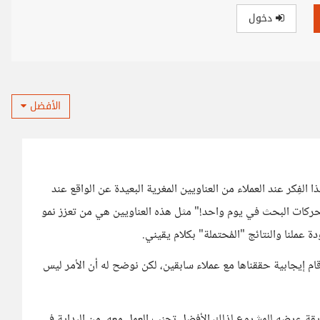
دخول
الأفضل
هذا الفِكر عند العملاء من العناويين المغرية البعيدة عن الواقع عند
ركات البحث في يوم واحد!" مثل هذه العناويين هي من تعزز نمو
ة عملنا والنتائج "المُحتملة" بكلام يقيني.
قام إيجابية حققناها مع عملاء سابقين، لكن نوضح له أن الأمر ليس
طريقة عرضه للمشروع لذلك الأفضل تجنب العمل معه. من البداية في