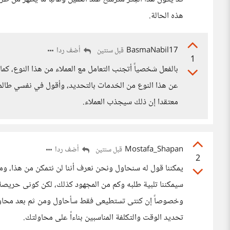
هذه الحالة.
BasmaNabil17
أضف ردا
قبل سنتين
1
بالفعل شخصياً أتجنب التعامل مع العملاء من هذا النوع، ك
عن هذا النوع من الخدمات بالتحديد، وأقول في نفسي طالما 
معتقدا إن ذلك سيجذب العملاء.
Mostafa_Shapan
أضف ردا
قبل سنتين
2
يمكننا قول له سنحاول ونحن نعرف أننا لن نتمكن من هذا، ومن
سيمكننا تلبية طلبه وكم من المجهود كذلك، لكن كونى حريصة أل
وخصوصاً إن كنتى تستطيعى فقط سأحاول ومن ثم بعد محاولة
تحديد الوقت والتكلفة المناسبين بناءاً على محاولتك.