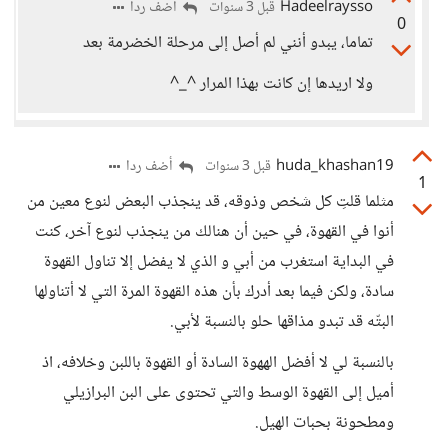
Hadeelraysso
أضف ردا
قبل 3 سنوات
0
تماما، يبدو أنني لم أصل إلى مرحلة الخضرمة بعد
ولا اريدها إن كانت بهذا المرار ^_^
huda_khashan19
أضف ردا
قبل 3 سنوات
1
مثلما قلتِ كل شخص وذوقه، قد ينجذب البعض لنوع معين من
أنوا في القهوة، في حين أن هنالك من ينجذب لنوع آخر، كنت
في البداية استغرب من أبي و الذي لا يفضل إلا تناول القهوة
سادة، ولكن فيما بعد أدرك بأن هذه القهوة المرة التي لا أتناولها
البتّه قد تبدو مذاقها حلو بالنسبة لأبي.
بالنسبة لي لا أفضل الههوة السادة أو القهوة باللبن وخلافه، اذ
أميل إلى القهوة الوسط والتي تحتوى على البن البرازيلي
ومطحونة بحبات الهيل.