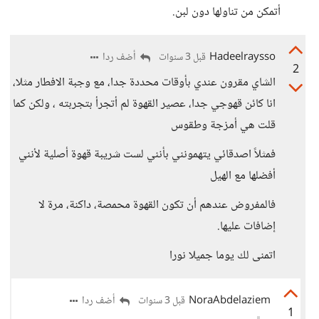
أتمكن من تناولها دون لبن.
Hadeelraysso
أضف ردا
قبل 3 سنوات
2
الشاي مقرون عندي بأوقات محددة جدا، مع وجبة الافطار مثلا،
انا كائن قهوجي جدا، عصير القهوة لم أتجرأ بتجربته ، ولكن كما
قلت هي أمزجة وطقوس
فمثلاً اصدقائي يتهمونني بأنني لست شريبة قهوة أصلية لأنني
أفضلها مع الهيل
فالمفروض عندهم أن تكون القهوة محمصة، داكنة، مرة لا
إضافات عليها.
اتمنى لك يوما جميلا نورا
NoraAbdelaziem
أضف ردا
قبل 3 سنوات
1