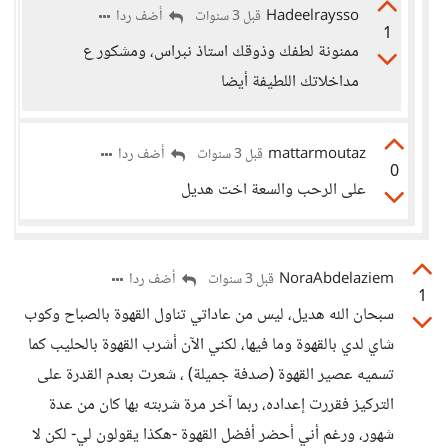
Hadeelraysso
أضف ردا
قبل 3 سنوات
1
ممنونة لطفك وذوقك استاذ نبراس، ومشكور ع
مداخلاتك اللطيفة أيضا
mattarmoutaz
أضف ردا
قبل 3 سنوات
0
على الرحب والسعة اخت هديل
NoraAbdelaziem
أضف ردا
قبل 3 سنوات
1
سبحان الله هديل، ليس من عاداتي تناول القهوة بالصباح وكوب
شاي لدي بالقهوة وما فيها، لكني الآن أشرب القهوة بالحليب كما
تسميه عصير القهوة (صدفة جميلة) ، شعرت بعدم القدرة على
التركيز فقررت إعداده، ربما آخر مرة شربته بها كان من عدة
شهور، ورغم أني أحضر أفضل القهوة -هكذا يقولون لي- لكن لا