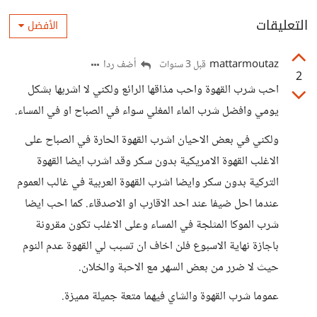
التعليقات
الأفضل
mattarmoutaz
أضف ردا
قبل 3 سنوات
2
احب شرب القهوة واحب مذاقها الرائع ولكني لا اشربها بشكل
يومي وافضل شرب الماء المغلي سواء في الصباح او في المساء.
ولكني في بعض الاحيان اشرب القهوة الحارة في الصباح على
الاغلب القهوة الامريكية بدون سكر وقد اشرب ايضا القهوة
التركية بدون سكر وايضا اشرب القهوة العربية في غالب العموم
عندما احل ضيفا عند احد الاقارب او الاصدقاء. كما احب ايضا
شرب الموكا المثلجة في المساء وعلى الاغلب تكون مقرونة
باجازة نهاية الاسبوع فلن اخاف ان تسبب لي القهوة عدم النوم
حيث لا ضرر من بعض السهر مع الاحبة والخلان.
عموما شرب القهوة والشاي فيهما متعة جميلة مميزة.