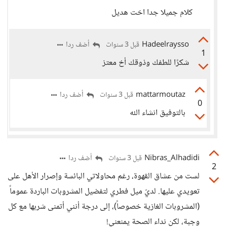
كلام جميلا جدا اخت هديل
Hadeelraysso
أضف ردا
قبل 3 سنوات
1
شكرًا للطفك وذوقك أخ معتز
mattarmoutaz
أضف ردا
قبل 3 سنوات
0
بالتوفيق انشاء الله
Nibras_Alhadidi
أضف ردا
قبل 3 سنوات
2
لست من عشاق القهوة، رغم محاولاتي البائسة وإصرار الأهل على
تعويدي عليها. لديّ ميل فطري لتفضيل المشروبات الباردة عموماً
(المشروبات الغازية خصوصاً)، إلى درجة أنني أتمنى شربها مع كل
وجبة، لكن نداء الصحة يمنعني!