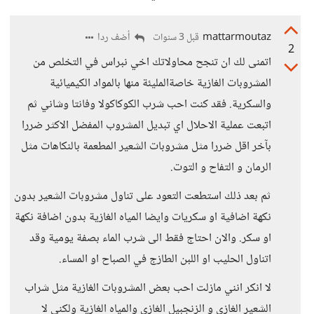
mattarmoutaz
أضف ردا
قبل 3 سنوات
2
اتمنى لك ان تنجح محاولاتك اخي نبراس في التخلص من
المشروبات الغازية خاصةالمليئة منها بالمواد الكيميائية
والسكرية. فقد كنت احب شرب الكوكاكولا وفانتا وشاني ثم
اتبعت عملية الاحلال اي تبديل المشروب المفضل الاكثر ضررا
بآخر اقل ضررا مثل مشروبات الشعير المطعمة بالنكاهات مثل
الرمان و التفاح و التوت.
ثم بعد ذلك استطعت التعود على تناول مشروبات الشعير بدون
نكهة اضافية او سكريات وايضا المياه الغازية بدون اضافة نكهة
او سكر. والان احتاج فقط الى شرب الماء بصفة يومية وقد
اتناول الحليب او اللبن الطازج في الصباح او المساء.
لا انكر انني مازلت احب بعض المشروبات الغازية مثل شراب
الشعير الغازي و الزنجبيل الغازي والمياه الغازية ولكني لا