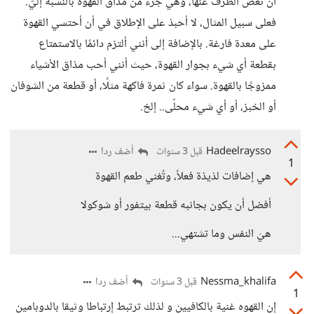
أن نغض الطرف عنها، وهي جزء من مذاق القهوة بالنسبة إليّ.
فعلى سبيل المثال، لا أحبذ على الإطلاق في أن أحتسي القهوة
على معدة فارغة. بالإضافة إلى أنني ألتزم دائمًا بالاستمتاع
بقطعة أي شيء بجوار القهوة، حيث أنني أحب مذاق الأشياء
ممزوجًا بالقهوة. سواء كان ثمرة فاكهة مثلًا، أو قطعة من الشوفان
أو الخبز، أو أي شيء محلّى.. إلخ.
Hadeelraysso
أضف ردا
قبل 3 سنوات
1
هي إضافات لذيذة فعلاً، وتُغني طعم القهوة
أفضل أن يكون بجانبه قطعة بيتفور أو شوكولا
هيَ النفس وما تشتهي...
Nessma_khalifa
أضف ردا
قبل 3 سنوات
1
إن القهوه غنية بالكافيين و لذلك ترتبط إرتباطا وثيقا بالدوبامين