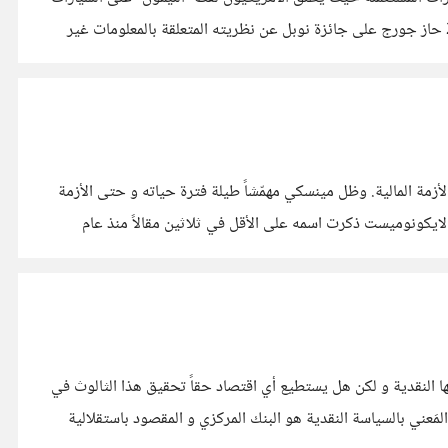
رديئة النوع. و قدم جورج بحثه لعدة مجلات لكي يتم نشره و لكن بحثه قوبل بالرفض لاعتقادهم بأن البحث خاطئ و تافه. و في عام 2001 حاز جورج على جائزة نوبل عن نظريته المتعلقة بالمعلومات غير
طن و تدور أبحاثه حول تفسير الأزمة المالية. وظل مينسكي مهمّشاً طيلة فترة حياته و حتى الأزمة
 أن مجلة الايكونوميست ذكرت اسمه على الأقل في ثلاثين مقالاً منذ عام
النقدية و لكن هل يستطيع أي اقتصاد حقاً تحقيق هذا الثالوث في
؟ قبل أن نبدأ في سرد أي فرضيات حول هذا الثالوث يتوجب علينا أن نعرف ما هي مكوناته؟ أولاً استقلالية السياسة النقدية: إن المَعني بالسياسة النقدية هو البنك المركزي و المقصود باستقلالية