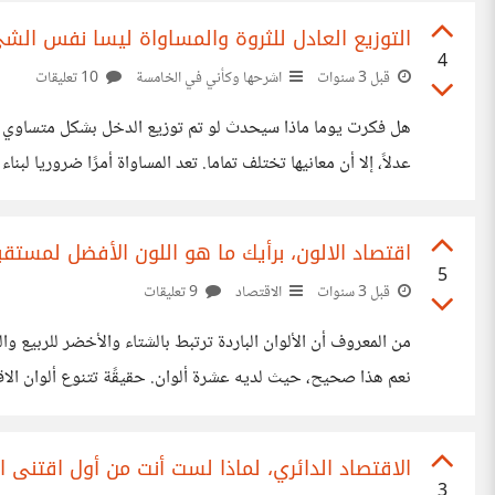
التوزيع العادل للثروة والمساواة ليسا نفس الشي
4
قبل 3 سنوات
اشرحها وكأني في الخامسة
10 تعليقات
هل فكرت يوما ماذا سيحدث لو تم توزيع الدخل بشكل متساوي على 
عدلاً، إلا أن معانيها تختلف تماما. 
الأساسية مثل الغذاء والمأوى والرعاية الصحية والتعليم. فهذا
اقتصاد الالون، برأيك ما هو اللون الأفضل لمستقبل
5
قبل 3 سنوات
الاقتصاد
9 تعليقات
من المعروف أن الألوان الباردة ترتبط بالشتاء والأخضر للربيع والظ
نعم هذا صحيح، حيث لديه عشرة ألوان. حقيقًة تتنوع ألوان الاقت
رسمي الذي يتم بعيد عن أعين السلطات بهدف التهرب الضريبي وغ
الاقتصاد الدائري، لماذا لست أنت من أول اقتنى 
3