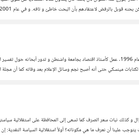
خلال بحثه “سوق
هايمن مينسكي هو اقتصادي أميريكي ولد عام 1919 و توفى عام 1996. عمل كأستاذ اقتصاد بجامعة واشن
مة بدأ الكثير بالرجوع لكتابات مينسكي حتى أنه أصبح نجم وسائل الإعلام بعد وفاته كما
 و كذلك ثبات سعر الصرف كما تسعى إلى المحافظة على استقلالية سياستها 
نفس الوقت