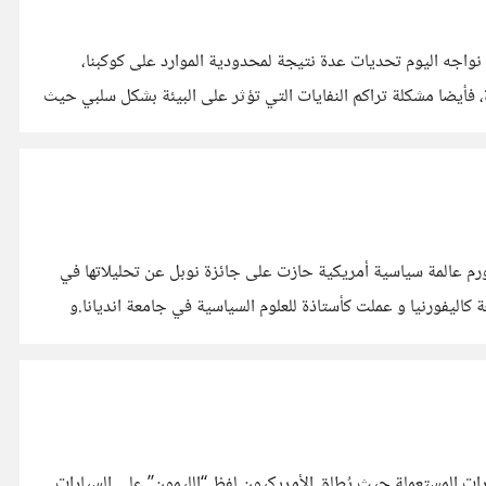
واجه اليوم تحديات عدة نتيجة لمحدودية الموارد على كوكبنا،
ة، فأيضا مشكلة تراكم النفايات التي تؤثر على البيئة بشكل سلبي حيث
 اوستورم عالمة سياسية أمريكية حازت على جائزة نوبل عن تحليلاتها في
تورم عام 1933 و توفيت في عام 2012 . درست علم السياسة في جامعة كاليفورنيا و عملت كأستاذة للعلوم السياسية في جامعة انديانا.و
 سوق السيارات المستعملة حيث يُطلق الأمريكيون لفظ “الليمون” على السيارات