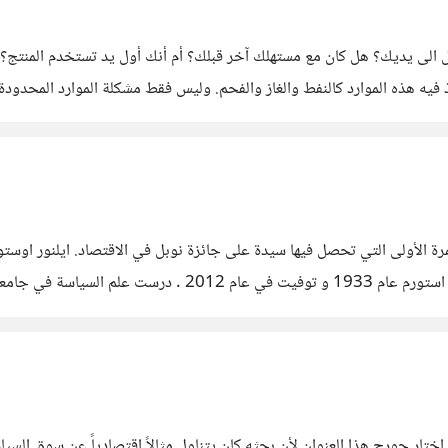
الى يديك؟ هل كان مع مستهلك آخر قبلك؟ أم أنك أول يد تستخدم المنتج؟ ن
ذ فيه هذه الموارد كالنفط والغاز والفحم. وليس فقط مشكلة الموارد المحدود
 الكثيرة ومع
يث كانت المرة الأولى التي تحصل فيها سيدة على جائزة نوبل في الاقتصاد. ايلنور
مجال الاقتصاد الحكومي بالإشتراك مع أوليفر ويليامسون ولدت اس
ين من عامة الناس (الملكية الجماعية) للموارد الطبيعية
وان “سوق الليمون” و اختار جورج هذا العنوان لأن بحثه كان يتناول مثالاً اقتصادياً عن