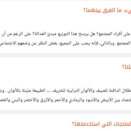
ء، ما الفرق بينهما؟
أفراد المجتمع؟ هل يرسخ هذا التوزيع مبدئ العدالة؟ على الرغم من أن فكرة
تعد المساواة أمرًا ضروريا لبناء المجتمع. وبالتالي، فإنه يجب على الجميع، بغض النظر عن و
 أمر ضروري لبناء مجتمع صحي
نا؟
لال الدافئة للصيف والألوان الترابية للخريف ... الطبيعة مليئة بالألوان.. وبا
صاد بين الأبيض والأسود والرمادي والأحمر والأزرق والأخضر والبني والفضي 
يرها من الرسوم. لكن ماذا عن الاقتصاد الأسود: يعرف بإسم
المنتجات التي استخدمتها؟