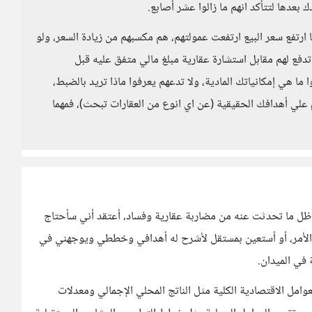
عدها لتتأكد انهم ما زالوا عشر أصابع.
 ارتفع سعر البيع ارتفعت عمولتهم، هم مكسبهم من زيادة السعر، ولو
تدفع لهم مقابل استشارة عقارية مبلغ مالي متفق عليه قبل
 ما هي إمكانياتك المادية، ولا تدعهم يعرفوا ماذا تريد بالضبط،
علي أهدافك الحقيقية (عن اي انوع من العقارات تبحث)، فمهما
ظل ما تحدثت عنه من مضاربة عقارية وفساد، أعتقد أني سأحتاج
 الأمر، أو أستعين بمستقل لأشرح له أهدافي وخططي ويوجهني في
 في الميدان.
امل الاقتصادية الكلية مثل الناتج المحلي الإجمالي ومعدلات