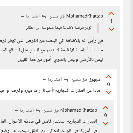
MohamedKhattab
أضف ردا
قبل سنتين
1
توفر فرصة لإضافة قيمة ملموسة إلى العقار
في رأيي انه بالإضافة الي البحث عن الفرص التي توفر فرصة 
مميزات أساسية لها قيمة لا تتغير مع الزمن مثل الموقع الج
ليس بالأرضي وليس بالعلوي، أمور من هذا القبيل
مجهول
أضف ردا
قبل سنتين
0
ماذا عن العقارات التجارية؟أحيانا أراها ميزة وفرصة وأحيان
MohamedKhattab
أضف ردا
قبل سنتين
0
العقارات التجارية استثمار فاشل في معظم الأحوال، العال
في أمريكا في الوقت الحالي، ثم انتقل للبحث عن وضع ال