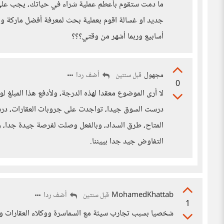
ما دمت ستقوم بأعطم عملية شراء في حياتك، يجب على ا
جديد او غسالة اقوم بعملية بحث لمعرفة أفضل ماركة و
أسابيع وربما أشهر من وقتي؟؟؟
مجهول
أضف ردا
قبل سنتين
0
لا أرى الموضوع معقدا لهذه الدرجة، ولأدفع هذا المبلغ ل
درست السوق جيدا، تواجدت على جروبات العقارات، درس
المتاح، طرق السداد، وبالفعل وصلت لفرصة جيدة جدا، 
التفاوض جيد جدا بييننا.
MohamedKhattab
أضف ردا
قبل سنتين
1
شخصيا بسبب تجارب سيئة مع السماسرة ووكلاء العقارات و