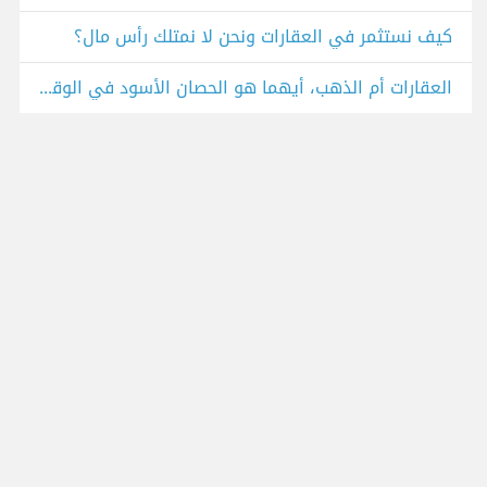
كيف نستثمر في العقارات ونحن لا نمتلك رأس مال؟
العقارات أم الذهب، أيهما هو الحصان الأسود في الوقت الراهن؟ بماذا تنصح؟