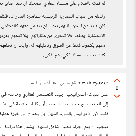
لو قمت بالسلام علي سمسار عقاري أنصحك ان تعد أصابع يدك ب
وللعلم من أسباب المضاربة الرئيسية سماسرة العقارات، فكلما
كان لا بد من اللجوء اليهم، يجب ان تتعامل معهم كالمحامي 
الاستشارة، وفقط؛ فلا تشتري من عقاراتهم، ولا تدعهم يعرفوا
دعهم يكلموك فقط عن السوق وتحليلهم له، واياك ان تطلعهم 
كنت تحسب نفسك ذكي، هم أذكى.
meskineyasser
أضف ردا
قبل سنتين
0
عمل صياغة استراتيجية جيدة للاستثمار العقاري وخاصة في 
إلى الحديث مع خبير عقارات جيد، أو وكالة مختصة في هذا
ذلك، لأن الأمر ليس بالشيء السهل، بل يحتاج إلى خبرة عملية
فيجب أن يتم إجراء تحليل شامل للسوق. يشمل هذا دراسة العو