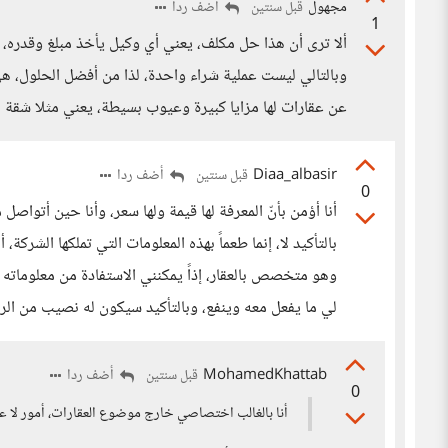
مجهول
أضف ردا
قبل سنتين
1
ألا ترى أن هذا حل مكلف، يعني أي وكيل يأخذ مبلغ وقدره
وبالتالي ليست عملية شراء واحدة، لذا من أفضل الحلول، 
عن عقارات لها مزايا كبيرة وعيوب بسيطة، يعني مثلا شقة
Diaa_albasir
أضف ردا
قبل سنتين
0
أنا أؤمن بأنّ المعرفة لها قيمة ولها سعر، وأنا حين أتواصل
بالتأكيد لا، إنما طعماً بهذه المعلومات التي تملكها الشركة
وهو متخصص بالعقار، إذاً يمكنني الاستفادة من معلوماته ل
لي ما يفعل معه وينفع، وبالتأكيد سيكون له نصيب من الر
MohamedKhattab
أضف ردا
قبل سنتين
0
أنا بالغالب اختصاصي خارج موضوع العقارات، أمور لا ع