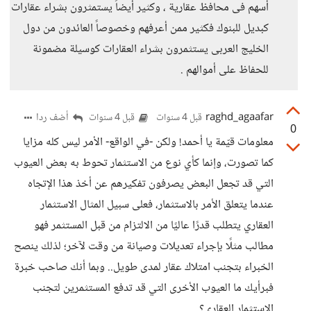
أسهم فى محافظ عقارية ، وكثير أيضاً يستمثرون بشراء عقارات
كبديل للبنوك فكثير ممن أعرفهم وخصوصاً العائدون من دول
الخليج العربى يستثمرون بشراء العقارات كوسيلة مضمونة
للحفاظ على أموالهم .
raghd_agaafar
أضف ردا
قبل 4 سنوات
قبل 4 سنوات
0
معلومات قيّمة يا أحمد! ولكن -في الواقع- الأمر ليس كله مزايا
كما تصورت، وإنما كأي نوع من الاستثمار تحوط به بعض العيوب
التي قد تجعل البعض يصرفون تفكيرهم عن أخذ هذا الإتجاه
عندما يتعلق الأمر بالاستثمار، فعلى سبيل المثال الاستثمار
العقاري يتطلب قدرًا عاليًا من الالتزام من قبل المستثمر فهو
مطالب مثلًا بإجراء تعديلات وصيانة من وقت لآخر؛ لذلك ينصح
الخبراء بتجنب امتلاك عقار لمدى طويل.. وبما أنك صاحب خبرة
فبرأيك ما العيوب الأخرى التي قد تدفع المستثمرين لتجنب
الاستثمار العقاري؟