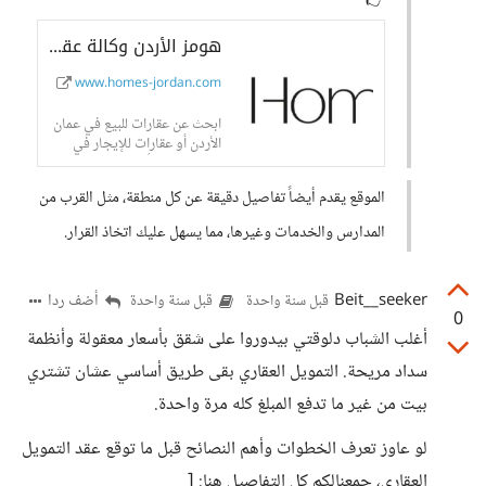
👉
هومز الأردن وكالة عقارية متخصصة لإدارة وتسويق العقارات في الأردن
www.homes-jordan.com
ابحث عن عقارات للبيع في عمان
الأردن أو عقارات للإيجار في
عمان الأردن بأسعار منافسة مع
شركة هومز الأردن العقارية، أكبر
الموقع يقدم أيضاً تفاصيل دقيقة عن كل منطقة، مثل القرب من
شركة عقارية وشركة اونلاين
عقارية متخصصة في بيع وشراء
المدارس والخدمات وغيرها، مما يسهل عليك اتخاذ القرار.
وتسويق العقارات في الاردن
بأسعار منافسة
Beit__seeker
أضف ردا
قبل سنة واحدة
قبل سنة واحدة
0
أغلب الشباب دلوقتي بيدوروا على شقق بأسعار معقولة وأنظمة
سداد مريحة. التمويل العقاري بقى طريق أساسي عشان تشتري
بيت من غير ما تدفع المبلغ كله مرة واحدة.
لو عاوز تعرف الخطوات وأهم النصائح قبل ما توقع عقد التمويل
العقاري، جمعنالكم كل التفاصيل هنا: [