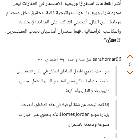
أكثر القطاعات استقرارًا وربحية. الاستثمار في العقارات ليس
مجرد شراء وبيع، بل هو استراتيجية ذكية لتحقيق دخل مستدام
وزيادة رأس المال. أعجبني التركيز على العوائد الإيجارية
والمكاسب الرأسمالية، فهما عنصران أساسيان لجذب المستثمرين.
👏🏡💰"
sarahomar96
أضف ردا
قبل سنة واحدة
0
من وجهة نظري، أفضل المناطق للسكن في عمّان تعتمد على
طبيعة احتياجك، لكن بعض المناطق المميزة تشمل عبدون،
دابوق، تلاع العلي، وأم أذينة.
إذا كنت تبحث عن شقة أو فيلا في هذه المناطق، أنصحك
بزيارة موقع Homes Jordan، لأنه يحتوي على خيارات
متنوعة ومحدثة باستمرار: