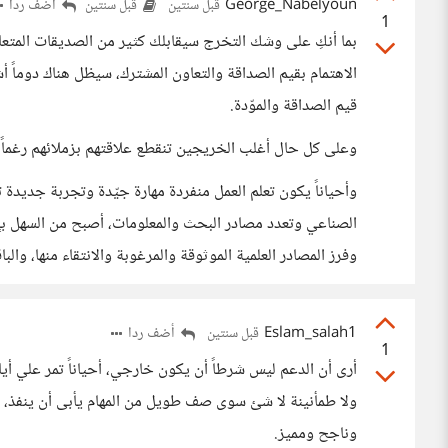
George_Nabelyoun
أضف ردا
قبل سنتين
قبل سنتين
1
بما أنكِ على وشك التخرج سيقابلك كثير من الصديقات المتعا
الاهتمام بقيم الصداقة والتعاون المشترك، سيظل هناك دوم
قيم الصداقة والموّدة.
وعلى كل حال أغلب الخريجين تنقطع علاقتهم بزملائهم رغماً 
وأحياناً يكون تعلم العمل منفردة مهارة جيّدة وتجربة جديدة 
الصناعي وتعدد مصادر البحث والمعلومات، أصبح من السهل بإذ
وفرز المصادر العلمية الموثوقة والمرغوبة والانتقاء منها، وال
Eslam_salah1
أضف ردا
قبل سنتين
1
أرى أن الدعم ليس شرطاً أن يكون خارجي، أحياناً تمر علي أي
ولا طمأنينة لا شئ سوى صف طويل من المهام يأبى أن ينفذ، و
وناجح ومميز.