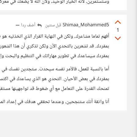
وستستمرين، لأنه الخيار الوحيد، ولأن الله لا يضعك في معركة 
Shimaa_Mohammed5
أضف ردا
قبل سنتين
1
أفهم تماما مشاعرك، ولكن في النهاية القرار الذي اتخذتيه هو
بمفردك. قد تشعرين بالتحدي الآن ولكن تذكري أن هذا الشعور
بمفردك سيساعدك في تطوير مهاراتك في التنظيم والبحث وإدا
أما بالنسبة للعمل، فالأمر نفسه سيحدث. ستجدين نفسك في بي
بمفردك في بعض الأحيان. التحدي هو الذي يساعدك في اكتساب
تمنحك القدرة على التعامل مع أي ضغوط قد تواجهينها مستقبل
أنا واثقة أنك ستنجحين، وعندما تحققي هدفك في إعداد المذ