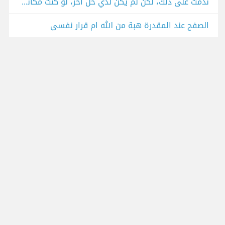
ندمت على ذلك، لكن لم يكن لذي حل آخر، لو كنت مكاني ماذا تفعل؟
الصفح عند المقدرة هبة من الله ام قرار نفسي