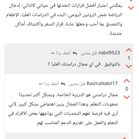
0
يمكنني اعتبار أفضل قرارات اتخذتها في حياتي كالتالي: إدخال
الرياضة ضمن الروتين اليومي، البدء في الدراسات العليا، الإطعام
والتصدق بما أحب وجعلها عادة، قرار السفر واكتشاف أماكن
جديدة.
nabil9523
أضف ردا
قبل سنتين
1
بالتوفيق . في اي مجال دراستك العليا ؟
BasmaNabil17
أضف ردا
قبل سنتين
0
مجال دراستي هو التربية الخاصة، وبشكل أكثر تحديدًا
صعوبات التعلم، وهذا المجال يثير اهتمامي بشكل كبير، لأني
أرى فيه فرصة لفهم التحديات التي يواجهها بعض الأفراد في
التعلم والعمل على تقديم الدعم المناسب لهم.