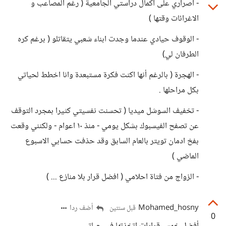
- اصراري على اكمال دراستي الجامعية ( رغم المصاعب و
الاغرائات وقتها )
- الوقوف حيادي عندما وجدت ابناء شعبي يتقاتلو ( برغم كره
الطرفان لي)
- الهجرة ( بالرغم أنها اكنت فكرة مستبعدة وانا اخطط لحياتي
بكل مراحلها .
- تخفيف السوشل ميديا ( تحسنت نفسيتي كثيرا بمجرد التوقف
عن تصفح الفيسبوك بشكل يومي - منذ ١٠ اعوام - ولكنني وقعت
بفخ ادمان تويتر بالعام السابق وقد حذفت حسابي الاسبوع
الماضي )
- الزواج من فتاة احلامي ( افضل قرار بلا منازع ... )
Mohamed_hosny
أضف ردا
قبل سنتين
0