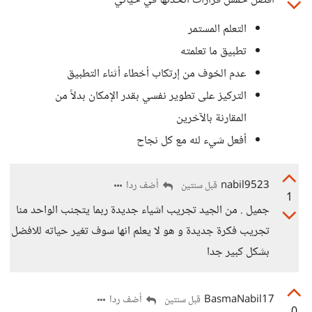
أفضل خمس قرارات اتخذتها في حياتي
التعلم المستمر
تطبيق ما تعلمته
عدم الخوف من إرتكاب أخطاء أثناء التطبيق
التركيز على تطوير نفسي بقدر الإمكان بدلاً من
المقارنة بالآخرين
أفعل شيء لله مع كل نجاح
nabil9523
أضف ردا
قبل سنتين
1
جميل . من الجيد تجريب اشياء جديدة ربما يتجنب الواحد منا
تجريب فكرة جديدة و هو لا يعلم انها سوف تغير حياته للافضل
بشكل كبير جدا
BasmaNabil17
أضف ردا
قبل سنتين