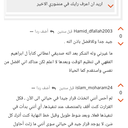
اريد ان اعرف رايك في منشوري الاخير
Hamid_dfallah2003
أضف ردا
قبل سنتين
0
جيد جدا وللافضل باذن الله .
ما غيرني وله الشكر بعد الله صديقي اعطاني كتابأ ل ابراهيم
الفقهي في تنظيم الوقت وبعدها لا اعلم لكن متاكد اني افضل من
نفسي واستقدم كما الحياة
islam_moharam24
أضف ردا
قبل سنتين
0
لم أحس أنني اتخذت قرار جيدا في حياتي الى الآن ، فكل
القرارت كنت أقف بالمنتصف عند تنفيذها، أي أنني بدأت في
تنفيذها فعلا، وبعد شوط طويل وقبل خط النهاية كنت أترك كل
شئ، لا يوجد قرار جيد في حياتي سوى أنني ما زلت أحاول