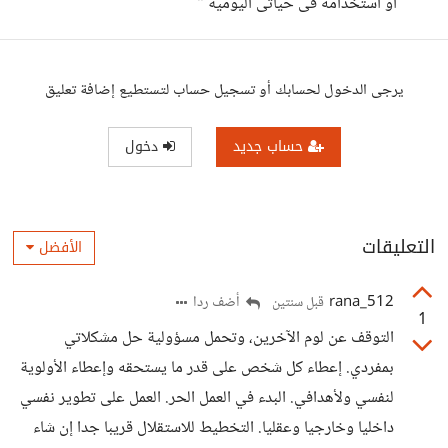
أو استخدامه فى حياتى اليومية "
يرجى الدخول لحسابك أو تسجيل حساب لتستطيع إضافة تعليق
حساب جديد
دخول
التعليقات
الأفضل
rana_512
أضف ردا
قبل سنتين
1
التوقف عن لوم الآخرين، وتحمل مسؤولية حل مشكلاتي
بمفردي. إعطاء كل شخص على قدر ما يستحقه وإعطاء الأولوية
لنفسي ولأهدافي. البدء في العمل الحر. العمل على تطوير نفسي
داخليا وخارجيا وعقليا. التخطيط للاستقلال قريبا جدا إن شاء