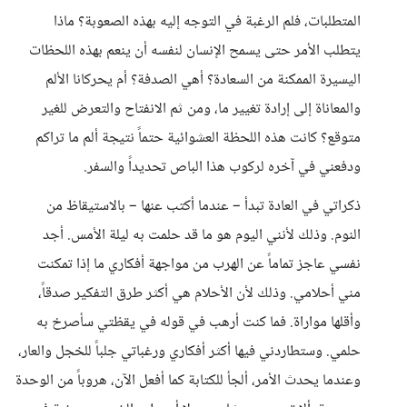
المتطلبات، فلم الرغبة في التوجه إليه بهذه الصعوبة؟ ماذا
يتطلب الأمر حتى يسمح الإنسان لنفسه أن ينعم بهذه اللحظات
اليسيرة الممكنة من السعادة؟ أهي الصدفة؟ أم يحركانا الألم
والمعاناة إلى إرادة تغيير ما، ومن ثم الانفتاح والتعرض للغير
متوقع؟ كانت هذه اللحظة العشوائية حتماً نتيجة ألم ما تراكم
ودفعني في آخره لركوب هذا الباص تحديداً والسفر.
ذكراتي في العادة تبدأ – عندما أكتب عنها – بالاستيقاظ من
النوم. وذلك لأنني اليوم هو ما قد حلمت به ليلة الأمس. أجد
نفسي عاجز تماماً عن الهرب من مواجهة أفكاري ما إذا تمكنت
مني أحلامي. وذلك لأن الأحلام هي أكثر طرق التفكير صدقاً،
وأقلها مواراة. فما كنت أرهب في قوله في يقظتي سأصرخ به
حلمي. وستطاردني فيها أكثر أفكاري ورغباتي جلباً للخجل والعار،
وعندما يحدث الأمر، ألجأ للكتابة كما أفعل الآن، هروباً من الوحدة