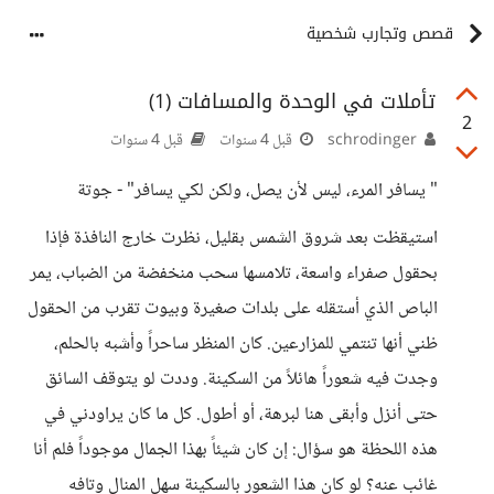
قصص وتجارب شخصية
تأملات في الوحدة والمسافات (1)
2
schrodinger
قبل 4 سنوات
قبل 4 سنوات
" يسافر المرء، ليس لأن يصل، ولكن لكي يسافر" - جوتة
استيقظت بعد شروق الشمس بقليل، نظرت خارج النافذة فإذا
بحقول صفراء واسعة، تلامسها سحب منخفضة من الضباب، يمر
الباص الذي أستقله على بلدات صغيرة وبيوت تقرب من الحقول
ظني أنها تنتمي للمزارعين. كان المنظر ساحراً وأشبه بالحلم،
وجدت فيه شعوراً هائلاً من السكينة. وددت لو يتوقف السائق
حتى أنزل وأبقى هنا لبرهة، أو أطول. كل ما كان يراودني في
هذه اللحظة هو سؤال: إن كان شيئاً بهذا الجمال موجوداً فلم أنا
غائب عنه؟ لو كان هذا الشعور بالسكينة سهل المنال وتافه