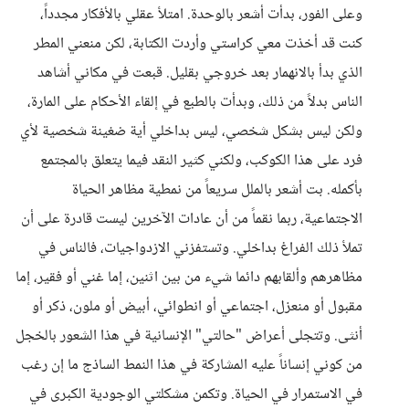
وعلى الفور، بدأت أشعر بالوحدة. امتلأ عقلي بالأفكار مجدداً،
كنت قد أخذت معي كراستي وأردت الكتابة، لكن منعني المطر
الذي بدأ بالانهمار بعد خروجي بقليل. قبعت في مكاني أشاهد
الناس بدلاً من ذلك، وبدأت بالطبع في إلقاء الأحكام على المارة،
ولكن ليس بشكل شخصي، ليس بداخلي أية ضغينة شخصية لأي
فرد على هذا الكوكب، ولكني كثير النقد فيما يتعلق بالمجتمع
بأكمله. بت أشعر بالملل سريعاً من نمطية مظاهر الحياة
الاجتماعية، ربما نقماً من أن عادات الآخرين ليست قادرة على أن
تملأ ذلك الفراغ بداخلي. وتستفزني الازدواجيات، فالناس في
مظاهرهم وألقابهم دائما شيء من بين اثنين، إما غني أو فقير، إما
مقبول أو منعزل، اجتماعي أو انطوائي، أبيض أو ملون، ذكر أو
أنثى. وتتجلى أعراض "حالتي" الإنسانية في هذا الشعور بالخجل
من كوني إنساناً عليه المشاركة في هذا النمط الساذج ما إن رغب
في الاستمرار في الحياة. وتكمن مشكلتي الوجودية الكبرى في