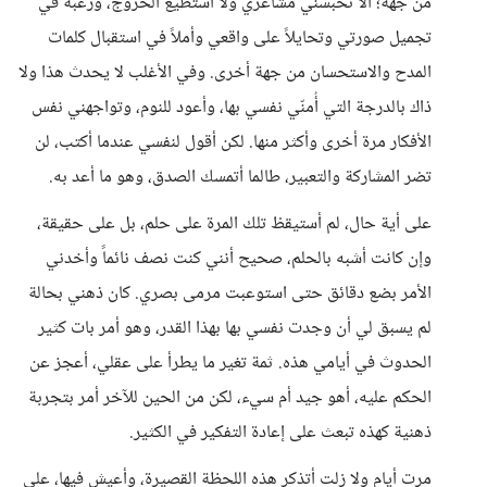
من جهة؛ ألا تحبسني مشاعري ولا أستطيع الخروج، ورغبة في
تجميل صورتي وتحايلاً على واقعي وأملاً في استقبال كلمات
المدح والاستحسان من جهة أخرى. وفي الأغلب لا يحدث هذا ولا
ذاك بالدرجة التي أُمنّي نفسي بها، وأعود للنوم، وتواجهني نفس
الأفكار مرة أخرى وأكثر منها. لكن أقول لنفسي عندما أكتب، لن
تضر المشاركة والتعبير، طالما أتمسك الصدق، وهو ما أعد به.
على أية حال، لم أستيقظ تلك المرة على حلم، بل على حقيقة،
وإن كانت أشبه بالحلم، صحيح أنني كنت نصف نائماً وأخدني
الأمر بضع دقائق حتى استوعبت مرمى بصري. كان ذهني بحالة
لم يسبق لي أن وجدت نفسي بها بهذا القدر، وهو أمر بات كثير
الحدوث في أيامي هذه. ثمة تغير ما يطرأ على عقلي، أعجز عن
الحكم عليه، أهو جيد أم سيء، لكن من الحين للآخر أمر بتجربة
ذهنية كهذه تبعث على إعادة التفكير في الكثير.
مرت أيام ولا زلت أتذكر هذه اللحظة القصيرة، وأعيش فيها، على