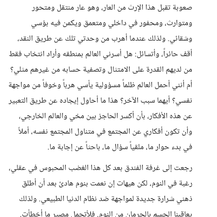
صعوبة تقبل هذا الإرث من العار، وهو عار منتقل ومتحور
ومتوارث، ومحفور في داخلي ومتعمق ويكمن فيه بؤسي
وشقائي. ولذلك عندما أهرب من وحدتي تلك عن طريق النقد،
أقف حائراً، وأتسائل: هل أسرني العالم بمنطقه وأراد انتخاب فقط
من لديهم القدرة على الامتثال وتصفية حسابه من غيرهم مثلي؟
أم أنني أحمل العالم ظلماً مسؤولية يأسي هرباً وخوفاً من مواجهة
نفسي؟ أيهما سبب الآخر؟ هذا ما أحاول إيجاده عن طريق التعبير
عن هذه الأفكار، بأن أكسر الحاجز بين مخي والعالم الخارجي،
وأن تكون أفكاري عن المجتمع في متناول المجتمع نفسه، أملاً
في بدء حوار ما، ملقياً سؤال ما، باحثاً عن إجابة ما.
رجعت إلى غرفة الفندق بعد كل هذا الغضب المحبوس في عقلي،
رغبة في النوم، لكن هيهات إن نعمت بنوم هادئ بعد أن أطلق
ذهني شرارة جديدة لمواجهة ضد نظام الدنيا الطبيعي. ولذلك
يعاقبنا الجسم بالحرمان من النوم. فلأتحمل مصير ما أخطأت.