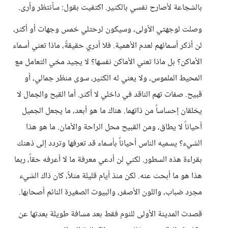
بالشجاعة لأصارح نفسي بالكثير. اكتفيت بقول: سأنتظر وأرى.
وصلت لوجهتي الأولى، وسيكون لرحتلي خمس وجهات أو أكثر،
لن أذكر أسمائهم لعدم الأهمية. فلا أدري حقيقةً، ماذا تعني أسماء
الأماكن؟ بل ماذا تعني الأماكن نفسها؟ لا يجيد مخي التعامل مع
المحيط الملموس، ولا يعني له الكثير، سوى منظر جمالي، أو
قبيح. صفات تهم الناقد في داخلي لا أكثر. أما القبح والجمال لا
يخلقان إحساساً من ذاتهما. هناك ما هو أبعد، ما يجعل الجميل
أحياناً لا يطاق، ومن القبيح محل الراحة والأمان. ما هو هذا
الشيء؟ يسميه الناس أحياناً بأسماء قد تعرفها وتردد إلى ذهنك
بقراءة هذه السطور. لكني لن أدعي معرفة ما لا أعرفه حقاً، ربما
هذا هو ما أبحث عنه. لكن منذ أيام قليلة مثلاً، كان ذاك الشيء
مجرد ضباب، واللون الأصفر، والبيوت الصغيرة النائم أصحابها.
قصدت المدينة الأولى للنوم فقط بعد مسافة طويلة بعدتها عن