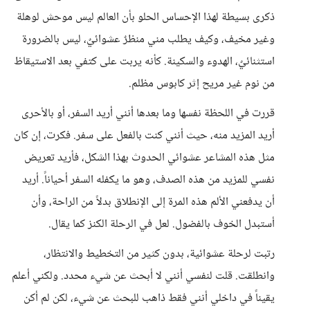
ذكرى بسيطة لهذا الإحساس الحلو بأن العالم ليس موحش لوهلة
وغير مخيف، وكيف يطلب مني منظرٌ عشوائيٌ، ليس بالضرورة
استثنائيٌ، الهدوء والسكينة. كأنه يربت على كتفي بعد الاستيقاظ
من نوم غير مريح إثر كابوس مظلم.
قررت في اللحظة نفسها وما بعدها أنني أريد السفر، أو بالأحرى
أريد المزيد منه، حيث أنني كنت بالفعل على سفر. فكرت، إن كان
مثل هذه المشاعر عشوائي الحدوث بهذا الشكل، فأريد تعريض
نفسي للمزيد من هذه الصدف، وهو ما يكفله السفر أحياناً. أريد
أن يدفعني الألم هذه المرة إلى الإنطلاق بدلاً من الراحة، وأن
أستبدل الخوف بالفضول. لعل في الرحلة الكنز كما يقال.
رتبت لرحلة عشوائية، بدون كثير من التخطيط والانتظار،
وانطلقت. قلت لنفسي أنني لا أبحث عن شيء محدد. ولكني أعلم
يقيناً في داخلي أنني فقط ذاهب للبحث عن شيء، لكن لم أكن