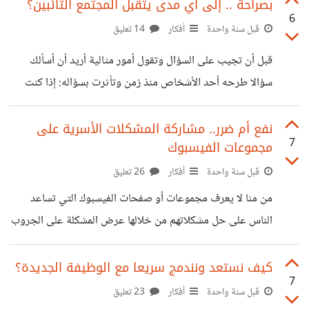
كورونا والأزمة الاقتصادية بعد الحرب الأوكرانية، إلا إن العديد
بصراحة .. إلى أي مدى يتقبل المجتمع التائبين؟
6
من الإداريين من الجيل الأقدم عبروا عن نفورهم من توظيفهم
قبل سنة واحدة
أفكار
14 تعليق
بسبب سلوكهم غير المهني من وجهة نظرهم. كما تحدث البعض
قبل أن تجيب على السؤال وتقول أمور مثالية أريد أن أسألك
في منشورات ودراسات اخرى عن مدى انخفاض مهارات التواصل
سؤالا طرحه أحد الأشخاص منذ زمن وتأثرت بسؤاله: إذا كنت
مقابل مهارات التكنولوجيا ومدى صعوبة إدارتهم وامتثالهم
صاحب عمل وتقدم للعمل مجرم سُجن ثم تاب على فعله، هل
للأوامر،
ستعينه في الوظيفة رغم ما يملكه من مهارات؟ إذا تقدم مدمن
نفع أم ضرر.. مشاركة المشكلات الأسرية على
7
مجموعات الفيسبوك
خرج من المصحة وتاب عن الأدمان هل ستزوجه ابنتك؟ إن الله
غفار رحيم ويتقبل التوبة من عباده، فأي شخص معرض للوقوع
قبل سنة واحدة
أفكار
26 تعليق
في الخطأ، ولكن إن تاب هذا الشخص وأعلن توبته سيفكر بعض
من منا لا يعرف مجموعات أو صفحات الفيسبوك التي تساعد
الناس ما الذي يضمن صدقه،
الناس على حل مشكلاتهم من خلالها عرض المشكلة على الجروب
أو من خلال إرسال رسالة للأدمن لمحتوى المشكلة لكي يقوم
بنشرها. تلك المجموعات أو الجروبات جعلتني أرى عقليات
كيف نستعد ونندمج سريعا مع الوظيفة الجديدة؟
7
وشخصيات مختلفة، أرى في إجابات الأسئلة بعض الأراء الحكيمة
قبل سنة واحدة
أفكار
23 تعليق