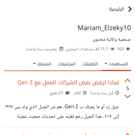
الرئيسية
Mariam_Elzeky10
صحفية وكاتبة محتوى
163
11.1 ألف مشاهدات المحتوى
عضو منذ
سنة واحدة
المساهمات
التعليقات
المجتمعات
المفضلة
لماذا ترفض بعض الشركات العمل مع Gen Z
5
قبل سنة واحدة
أفكار
21 تعليق
جيل زد أو ما يعرف ب Gen Z، هم من الجيل الذي ولد بين ١٩٩٧
إلى ٢٠١٢. هذا الجيل رغم تغلبه على تحديات صعبت عملية
توظيفه بعد التخرج بسبب ما واجهته المؤسسات أثناء جائحة