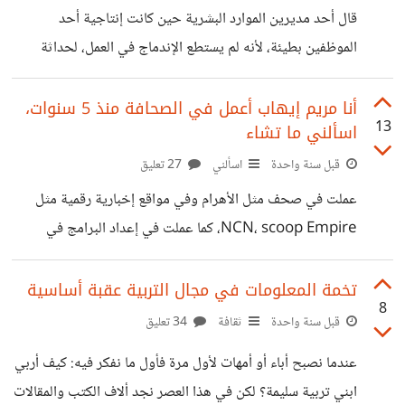
وبعض الإجابات الساذجة التي لا تصلح أبدا، كما أن العديد من
قال أحد مديرين الموارد البشرية حين كانت إنتاجية أحد
العلاقات الأسرية فسدت وزادت مشكلاتها بسبب عرض المشكلة
الموظفين بطيئة، لأنه لم يستطع الإندماج في العمل، لحداثة
على الجروب، وفي حين أخر هناك علاقات أصلحت بسبب أخذ
تعيينه واختلاف نمط العمل عن وظيفته السابقة "إن الموظف
رأي حكيم. ولكن تبقى
الجيد هو من يغير جلده سريعاً لكي يتأقلم ويندمج مع العمل"،
أنا مريم إيهاب أعمل في الصحافة منذ 5 سنوات،
13
اسألني ما تشاء
حين فكرت في كلامه وجدت أنه على حق لكن ليس كل
الأشخاص لديهم القدرة على التكيف والاندماج سريعا فهذا الأمر
قبل سنة واحدة
اسألني
27 تعليق
يعتمد على العديد من قدرات ومهارات الموظف. أيضا اطلعت على
عملت في صحف مثل الأهرام وفي مواقع إخبارية رقمية مثل
مشكلة لإحدى الموظفات طردتها المديرة لأنها لم تتأقلم في العمل
NCN، scoop Empire، كما عملت في إعداد البرامج في
في أول
قنوات مصرية مثل هي، والشمس. وأعمل حاليا صحفية حرة في
صحف أجنبية ناطقة باللغة الانجليزية، ونشرت بالتعاون مع
تخمة المعلومات في مجال التربية عقبة أساسية
8
مؤسسة إيجاب في عدة مواقع مثل TRT, Christian science
قبل سنة واحدة
ثقافة
34 تعليق
monitor, the Urban activist, El Pais , the new Arab
عندما نصبح أباء أو أمهات لأول مرة فأول ما نفكر فيه: كيف أربي
يمكنك سؤالي أي شيء متعلق بمجال الصحافة، وفي إنتاج
ابني تربية سليمة؟ لكن في هذا العصر نجد ألاف الكتب والمقالات
المحتوى الصحافي المرئي والمقروء