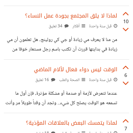
والفيديوهات والدورات في كل شيء وأصغر شيء ولا نعرف كيف
تلاحق على هذا الكم من المعلومات فنخاف من أصغر خطأ لأن
لماذا لا يثق المجتمع بجودة عمل النساء؟
10
أخطاء التربية تسببت في مشكلات نفسية لدى البعض، فنجد أن
قبل سنة واحدة
أفكار
34 تعليق
لدينا الكثير من المعلومات والتجارب المتضاربة في حلول
من منا لا يعرف مي زيادة أو جي كي رولينج، هل تعلمون أن مي
المشكلات ولا ندري ما هو الصواب؟! نجد معلومات تشير إلى
زيادة في بدايتها قررت أن تكتب باسم رجل مستعار خوفا من
ضرورة الحزم في مواقف معينة ومعلومات أخرى
رفض وتجاهل المجتمع لها ولأعمالها ولأحكامهم المسبقة عليها
كامرأة ، ستقولون لي هذا في العصور القديمة، لكن جي كي
الوقت ليس دواء فعال لألام الماضي
6
رولينج مؤلفة سلسلة (هاري بوتر) في بدايتها حين حاولت البحث
قبل سنة واحدة
الصحة والطب
16 تعليق
عن ناشر ووجدته أخيرا طلب منها أن يكون الاسم جي كي
عندما تتعرض لأزمة أو صدمة أو مشكلة مؤثرة، فإن أول ما
رولينج لأن الأولاد لن يحبوا شراء كتاب أعدته مرأة... أتذكر عدة
تسمعه هو الوقت يصلح كل شيء.. وتجد أن وقتاً طويلاً مر وأنت
مواقف وجدت فيها رجال
ما زلت كما أنت تطاردك الذكرى في كل مكان ولا تعرف كيف
تصرفها عنك، إذا ما العلاج كيف أطرد هذه الذكرى التي أصبحت
لماذا يتمسك البعض بالعلاقات المؤذية؟
7
كالقرين. إذا الوقت ليس هو الأداة الوحيدة لنسيان الذكرى، ربما