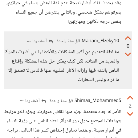
وقد يحدث ذلك أيضا، نتيجة عدم ثقة البعض بنساء في حياتهم،
يعرفوهم بشكل شخصي، وبالتالي يفترضن أن جميع النساء
بنفس درجة ذكائهن ومهارتهن!
Mariam_Elzeky10
أضف ردا
قبل سنة واحدة
0
مغالطة التعميم من أكبر المشكلات والأخطاء التي أضرت بالمرأة
والعديد من الفئات، لكن كيف يمكن حل هذه المشكلة وإقناع
الناس بالثقة فيها وإزالة الأثار السلبية عنها فالناس لا تصدق إلا
ما تراه وليس الشعارات
Shimaa_Mohammed5
أضف ردا
قبل سنة واحدة
2
الأمر له أبعاد متعددة، جزء منها ثقافي متوارث، وجزء آخر مرتبط
بتوقعات المجتمع حول دور المرأة. اعتاد الناس على رؤية النساء
في أدوار معينة، وعندما تحاول إحداهن كسر هذا القالب، تواجه