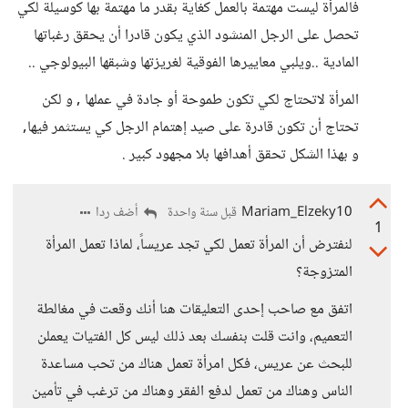
فالمرأة ليست مهتمة بالعمل كغاية بقدر ما مهتمة بها كوسيلة لكي
تحصل على الرجل المنشود الذي يكون قادرا أن يحقق رغباتها
المادية ..ويلبي معاييرها الفوقية لغريزتها وشبقها البيولوجي ..
المرأة لاتحتاج لكي تكون طموحة أو جادة في عملها , و لكن
تحتاج أن تكون قادرة على صيد إهتمام الرجل كي يستثمر فيها,
و بهذا الشكل تحقق أهدافها بلا مجهود كبير .
Mariam_Elzeky10
أضف ردا
قبل سنة واحدة
1
لنفترض أن المرأة تعمل لكي تجد عريساً، لماذا تعمل المرأة
المتزوجة؟
اتفق مع صاحب إحدى التعليقات هنا أنك وقعت في مغالطة
التعميم، وانت قلت بنفسك بعد ذلك ليس كل الفتيات يعملن
للبحث عن عريس، فكل امرأة تعمل هناك من تحب مساعدة
الناس وهناك من تعمل لدفع الفقر وهناك من ترغب في تأمين