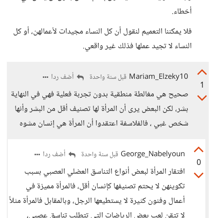
أخطاء.
فلا يمكننا التعميم لنقول أن كل النساء مجيدات لأعمالهن، أو كل
النساء لا تجيد عملها فذلك غير واقعي.
Mariam_Elzeky10
أضف ردا
قبل سنة واحدة
1
صحيح هي مغالطة منطقية بدون تجربة فعلية فهي في النهاية
بشر، لكن البعض يرى أن المرأة لها تصنيف أقل من البشر وأنها
شخص غبي ، فالفلاسفة اعتقدوا أن المرأة هي إنسان مشوه
George_Nabelyoun
أضف ردا
قبل سنة واحدة
0
افتقار المرأة لبعض أنواع التناسق العضلي العصبي بسبب
تكوينهن لا يحتم تصنيفها كإنسان أقل، فالمرأة مميزة في
أعمال وفنون كثيرة لا يستطيعها الرجل، وبالمقابل فالمرأة مثلاً
لا تتقن لعب بعض الرياضات التي تتطلب تناسق عصبي،