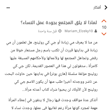
أفكار
لماذا لا يثق المجتمع بجودة عمل النساء؟
10
Mariam_Elzeky10
قبل سنة واحدة
من منا لا يعرف مي زيادة أو جي كي رولينج، هل تعلمون أن مي
زيادة في بدايتها قررت أن تكتب باسم رجل مستعار خوفا من
رفض وتجاهل المجتمع لها ولأعمالها ولأحكامهم المسبقة عليها
كامرأة ، ستقولون لي هذا في العصور القديمة، لكن جي كي
رولينج مؤلفة سلسلة (هاري بوتر) في بدايتها حين حاولت البحث
عن ناشر ووجدته أخيرا طلب منها أن يكون الاسم جي كي
رولينج لأن الأولاد لن يحبوا شراء كتاب أعدته مرأة...
أتذكر عدة مواقف وجدت فيها رجال لا يثقون في إعطاء المرأة
مهمة لمجرد كونها مرأة رغم تفانيها في عملها، وجدت نساء لا