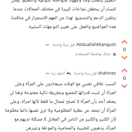
التغيير يتطلب وقتاً وجهوداً متواصلة للتوعية والتعليم. يمكن
للنساء أن يحققن نجاحات كبيرة في مختلف المجالات عندما
يتلقين الدعم والتشجيع. لهذا، من المهم الاستمرار في مناقشة
هذه المواضيع والعمل على تغيير التوجهات السلبية.
AbduallahManqush
قبل سنة واحدة
0
حذف بواسطة المستخدم
shahinez
أضف ردا
قبل سنة واحدة
0
السبب ثقافي نفسي مع الوقت سيعتادون على المرأة وعلى
المرأة أن تثبت قدراتها للجميع وبطريقة ذكية مفتوحة وهنا لن
يعتقد أحد بأن المرأة لا تصلح لمجال ما فقط لأنها امرأة، وعلى
المرأة أن تبتعد عن عقلية المظلومية ولا ترى نفسها دائما مظلومة
لأن الكثير والكثير من الناس في المقابل لا مشكلة لديهم مع
المرأة، يذهبون للطبيبة والمحامية والموثقة وغيرهن