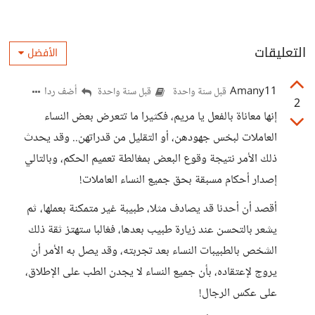
التعليقات
الأفضل
Amany11
أضف ردا
قبل سنة واحدة
قبل سنة واحدة
2
إنها معاناة بالفعل يا مريم، فكثيرا ما تتعرض بعض النساء
العاملات لبخس جهودهن، أو التقليل من قدراتهن.. وقد يحدث
ذلك الأمر نتيجة وقوع البعض بمغالطة تعميم الحكم، وبالتالي
إصدار أحكام مسبقة بحق جميع النساء العاملات!
أقصد أن أحدنا قد يصادف مثلا، طبيبة غير متمكنة بعملها، ثم
يشعر بالتحسن عند زيارة طبيب بعدها، فغالبا ستهتز ثقة ذلك
الشخص بالطبيبات النساء بعد تجربته، وقد يصل به الأمر أن
يروج لإعتقاده، بأن جميع النساء لا يجدن الطب على الإطلاق،
على عكس الرجال!