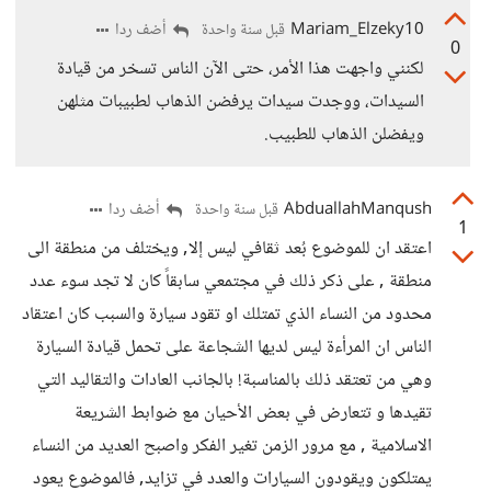
Mariam_Elzeky10
أضف ردا
قبل سنة واحدة
0
لكنني واجهت هذا الأمر، حتى الآن الناس تسخر من قيادة
السيدات، ووجدت سيدات يرفضن الذهاب لطبيبات مثلهن
ويفضلن الذهاب للطبيب.
AbduallahManqush
أضف ردا
قبل سنة واحدة
1
اعتقد ان للموضوع بُعد ثقافي ليس إلا, ويختلف من منطقة الى
منطقة , على ذكر ذلك في مجتمعي سابقاً كان لا تجد سوء عدد
محدود من النساء الذي تمتلك او تقود سيارة والسبب كان اعتقاد
الناس ان المرأءة ليس لديها الشجاعة على تحمل قيادة السيارة
وهي من تعتقد ذلك بالمناسبة! بالجانب العادات والتقاليد التي
تقيدها و تتعارض في بعض الأحيان مع ضوابط الشريعة
الاسلامية , مع مرور الزمن تغير الفكر واصبح العديد من النساء
يمتلكون ويقودون السيارات والعدد في تزايد, فالموضوع يعود