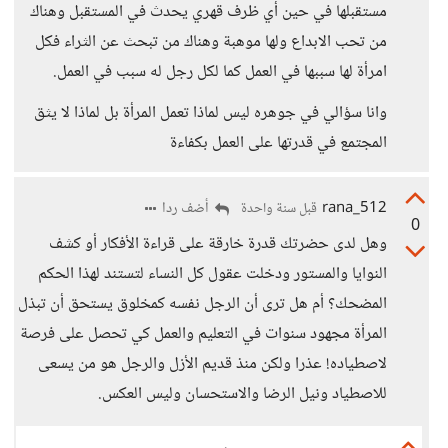
مستقبلها في حين أي ظرف قهري يحدث في المستقبل وهناك
من تحب الابداع ولها موهبة وهناك من تبحث عن الثراء فكل
امرأة لها سببها في العمل كما لكل رجل له سبب في العمل.
وانا سؤالي في جوهره ليس لماذا تعمل المرأة بل لماذا لا يثق
المجتمع في قدرتها على العمل بكفاءة
rana_512
أضف ردا
قبل سنة واحدة
0
وهل لدى حضرتك قدرة خارقة على قراءة الأفكار أو كشف
النوايا والمستور ودخلت عقول كل النساء لتستند لهذا الحكم
المضحك؟ أم هل ترى أن الرجل نفسه كمخلوق يستحق أن تبذل
المرأة مجهود سنوات في التعليم والعمل كي تحصل على فرصة
لاصطياده! عذرا ولكن منذ قديم الأزل والرجل هو من يسعى
للاصطياد ونيل الرضا والاستحسان وليس العكس.