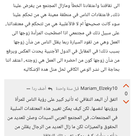
الى ثقافتنا واعتقادنا الخطأ ومازال المجتمع من يفرض علينا
ذلك, فاعتقادات الناس في منطقة معينة هي من تحكم علينا
سوء كانت صحيحهاً ام لا فالأغلبية هي من تتحكم في معتقداتنا,
على سبيل ذلك في مجتمعي اذا اصطحبت المرأءة زوجها الى
العمل وهي من تقود السيارة ربما يقلل الناس من شأن زوجها
بسبب ذلك! في المقابل في الدول الأجنبية يحدث العكس ويرفع
من شأن زوجها كون من احضره الى العمل هي زوجته, اعتقد اننا
بحاجة الى نشر الوعي الكافي لحل مثل هده الإشكاليه
Mariam_Elzeky10
أضف ردا
قبل سنة واحدة
0
اتفق أن البعد الثقافي له تأثير كبير على رؤية الناس للمرأة
ورؤيتها لنفسها، لكن كيف يمكن تغيير هذه المعتقدات السلبية
في المجتمعات، في المجتمع العربي السيدات وصلن للعديد من
الحقوق والمميزات لكن ما زال العديد من الرجال يقللن من