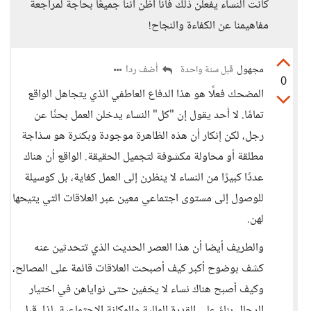
كانت النساء يفعلن ذلك فأنا أظن أننا جميعًا بحاجة لمراجعة
مفاهيمنا عن الكفاءة والنجاح!
مجهول
أضف ردا
قبل سنة واحدة
0
المضحك فعلًا هو هذا الدفاع العاطفي الذي يتجاهل الواقع
تمامًا. لا أحد يقول إن "كل" النساء يدخلن العمل بحثًا عن
رجل، لكن إنكار أن هذه الظاهرة موجودة وبكثرة هو سذاجة
مطلقة أو محاولة مكشوفة لتجميل الحقيقة. الواقع أن هناك
عددًا كبيرًا من النساء لا ينظرن إلى العمل كغاية، بل كوسيلة
للوصول إلى مستوى اجتماعي معين عبر العلاقات التي يتيحها
لهن.
والطريف أيضا أن هذا العصر الحديث الذي تتحدثين عنه
كشف بوضوح أكبر كيف أصبحت العلاقات قائمة على المصالح،
وكيف أصبح هناك نساء لا يخفين حتى نواياهن في اختيار
الرجال بناءً على القدرة المالية والمكانة الاجتماعية. لذا، قبل