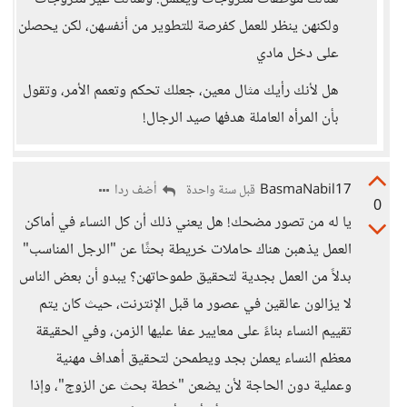
ولكنهن ينظر للعمل كفرصة للتطوير من أنفسهن، لكن يحصلن
على دخل مادي
هل لأنك رأيك مثال معين، جعلك تحكم وتعمم الأمر، وتقول
بأن المرأه العاملة هدفها صيد الرجال!
BasmaNabil17
أضف ردا
قبل سنة واحدة
0
يا له من تصور مضحك! هل يعني ذلك أن كل النساء في أماكن
العمل يذهبن هناك حاملات خريطة بحثًا عن "الرجل المناسب"
بدلاً من العمل بجدية لتحقيق طموحاتهن؟ يبدو أن بعض الناس
لا يزالون عالقين في عصور ما قبل الإنترنت، حيث كان يتم
تقييم النساء بناءً على معايير عفا عليها الزمن، وفي الحقيقة
معظم النساء يعملن بجد ويطمحن لتحقيق أهداف مهنية
وعملية دون الحاجة لأن يضعن "خطة بحث عن الزوج"، وإذا