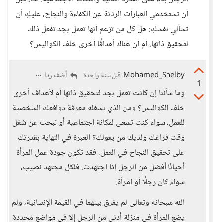
أن تستخدمي العبارات الرنانة عن الكفاءة والنجاح، عليكِ أن
تسألي نفسكِ: هل كل من تزعم أنها تعمل بجد تفعل ذلك
لتحقيق ذاتها، أم أن هناك أهدافًا أخرى خلف الكواليس؟
Mohamed_Shelby
أضف ردا
قبل سنة واحدة
1
وما شأننا إن كانت تعمل بجد لتحقيق ذاتها أم لأهداف أخرى
خلف الكواليس؟ ومن الذي يشغله معرفة دوافعك الشخصية
للعمل، سواء كنت تسعى لمكانة اجتماعية أو تبحث عن شغل
وقت فراغك ولديك من يعولك؟ العبرة في النهاية بقدرتك
على تحقيق النجاح في العمل. فقد تكون جودة عمل المرأة
أحيانًا أفضل من الرجل إذا اجتهدت، فلكل مجتهد نصيب،
سواء كان رجلًا أو امرأة.
الله سبحانه وتعالى لم يفرق بينهما في القيمة الإنسانية، ولم
يضع المرأة في منزلة أدنى من الرجل إلا في مواضع محددة