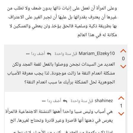
وعلى المرأة أن تعمل على إثبات ذاتها بدون ضعف ولا تطلب من
غيرها أن يعترف بقدراتها بل عليها أن تجبر الغير على الاعتراف
بها بطريقة ذكية وسلمية فالحق يؤخذ ولن يعطي والمسكين لا
مكانة له في هذا العالم
Mariam_Elzeky10
أضف ردا
قبل سنة واحدة
0
العديد من السيدات نجحن ووصلوا بالفعل لقمة المجد ولكن
مشكلة انعدام الثقة ما زالت موجودة، لذا يجب معرفة الأسباب
الجوهرية لحل المشكلة برأيك ما سبب انعدام الثقة؟
shahinez
أضف ردا
قبل سنة واحدة
1
هي أسباب وليس سببا واحدا أهمها التنشئة الاجتماعية فالمرأة
يغرس في ذهنها أنها قاصرة وغير قادرة وتحتاج لغيرها، الخ
لهذا تكبر بكومة من العقد في كثير من الأحيان لا تستطيع