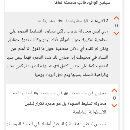
سيغير الواقع، فأنتِ مخطئة تمامًا
rana_512
أضف ردا
قبل سنة واحدة
0
ردي ليس محاولة هروب ولكن محاولة لتسليط الضوء على
سطحية تفكيرك حول المرأة، لأنك تبدو وكأنك تقول حقائق
ولكن لم تقدم أي دلائل منطقية حول ما تقول. لا أعلم عن
النساء في محيطك إذا صدرن لك هذه النظرة فهذا ليس سببا
لتعمم حكما على جنس كامل لتهينه بهذه الطريقة. كفى تحيز
وكراهية للنساء بسببها يتم قتل أبرياء يوميا.
مجهول
أضف ردا
قبل سنة واحدة
قبل سنة واحدة
0
محاولة تسليط الضوء؟ بل هو مجرد تكرار لنفس
الأسطوانة العاطفية
تريدين 'دلائل منطقية'؟ الدلائل أمامكِ في الحياة اليومية: