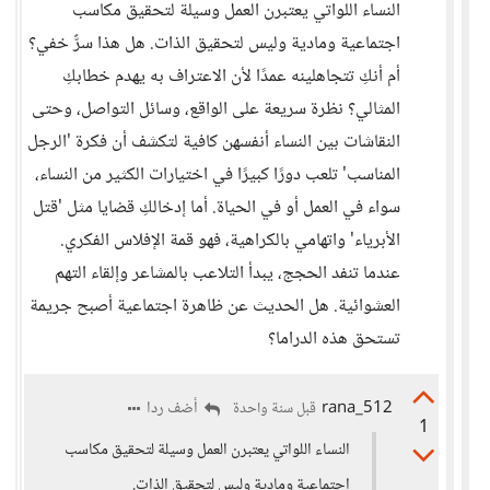
النساء اللواتي يعتبرن العمل وسيلة لتحقيق مكاسب
اجتماعية ومادية وليس لتحقيق الذات. هل هذا سرٌّ خفي؟
أم أنكِ تتجاهلينه عمدًا لأن الاعتراف به يهدم خطابكِ
المثالي؟ نظرة سريعة على الواقع، وسائل التواصل، وحتى
النقاشات بين النساء أنفسهن كافية لتكشف أن فكرة 'الرجل
المناسب' تلعب دورًا كبيرًا في اختيارات الكثير من النساء،
سواء في العمل أو في الحياة. أما إدخالكِ قضايا مثل 'قتل
الأبرياء' واتهامي بالكراهية، فهو قمة الإفلاس الفكري.
عندما تنفد الحجج، يبدأ التلاعب بالمشاعر وإلقاء التهم
العشوائية. هل الحديث عن ظاهرة اجتماعية أصبح جريمة
تستحق هذه الدراما؟
rana_512
أضف ردا
قبل سنة واحدة
1
النساء اللواتي يعتبرن العمل وسيلة لتحقيق مكاسب
اجتماعية ومادية وليس لتحقيق الذات.