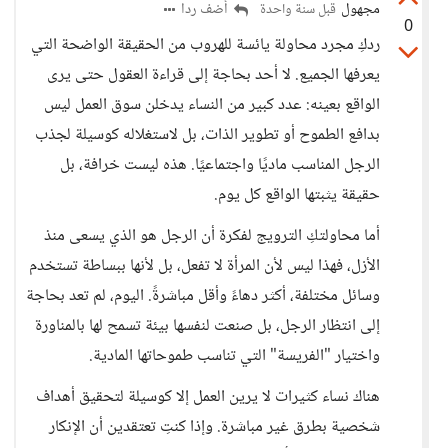
مجهول
أضف ردا
قبل سنة واحدة
0
ردكِ مجرد محاولة يائسة للهروب من الحقيقة الواضحة التي
يعرفها الجميع. لا أحد بحاجة إلى قراءة العقول حتى يرى
الواقع بعينه: عدد كبير من النساء يدخلن سوق العمل ليس
بدافع الطموح أو تطوير الذات، بل لاستغلاله كوسيلة لجذب
الرجل المناسب ماديًا واجتماعيًا. هذه ليست خرافة، بل
حقيقة يثبتها الواقع كل يوم.
أما محاولتكِ الترويج لفكرة أن الرجل هو الذي يسعى منذ
الأزل، فهذا ليس لأن المرأة لا تفعل، بل لأنها ببساطة تستخدم
وسائل مختلفة، أكثر دهاءً وأقل مباشرةً. اليوم، لم تعد بحاجة
إلى انتظار الرجل، بل صنعت لنفسها بيئة تسمح لها بالمناورة
واختيار "الفريسة" التي تناسب طموحاتها المادية.
هناك نساء كثيرات لا يرين العمل إلا كوسيلة لتحقيق أهداف
شخصية بطرق غير مباشرة. وإذا كنتِ تعتقدين أن الإنكار