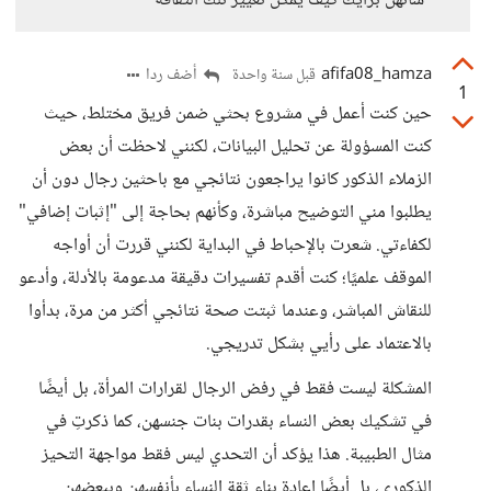
شأنهن برأيك كيف يمكن تغيير تلك الثقافة
afifa08_hamza
أضف ردا
قبل سنة واحدة
1
حين كنت أعمل في مشروع بحثي ضمن فريق مختلط، حيث
كنت المسؤولة عن تحليل البيانات، لكنني لاحظت أن بعض
الزملاء الذكور كانوا يراجعون نتائجي مع باحثين رجال دون أن
يطلبوا مني التوضيح مباشرة، وكأنهم بحاجة إلى "إثبات إضافي"
لكفاءتي. شعرت بالإحباط في البداية لكنني قررت أن أواجه
الموقف علميًا؛ كنت أقدم تفسيرات دقيقة مدعومة بالأدلة، وأدعو
للنقاش المباشر، وعندما ثبتت صحة نتائجي أكثر من مرة، بدأوا
بالاعتماد على رأيي بشكل تدريجي.
المشكلة ليست فقط في رفض الرجال لقرارات المرأة، بل أيضًا
في تشكيك بعض النساء بقدرات بنات جنسهن، كما ذكرتِ في
مثال الطبيبة. هذا يؤكد أن التحدي ليس فقط مواجهة التحيز
الذكوري، بل أيضًا إعادة بناء ثقة النساء بأنفسهن وببعضهن