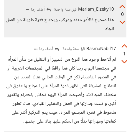
Mariam_Elzeky10
أضف ردا
قبل سنة واحدة
0
هذا صحيح فالأمر معقد ومركب ويحتاج فترة طويلة من العمل
الجاد.
BasmaNabil17
أضف ردا
قبل سنة واحدة
1
لم ألاحظ وجود هذا النوع من التمييز أو التقليل من شأن المرأة
في مجتمعنا اليوم، ربما كان هذا واقعًا في المجتمعات الغربية أو
في العصور الماضية، لكن في الوقت الحالي هناك العديد من
النماذج المشرفة التي تظهر قدرة المرأة على النجاح والتفوق في
مختلف المجالات، وأصبحت المرأة اليوم تحظى باحترام وتقدير
أكبر، وأثبتت جدارتها في العمل والتفكير القيادي، هناك تطور
ملحوظ في نظرة المجتمع للمرأة، حيث يتم التركيز أكثر على
كفاءتها ومهاراتها بدلًا من الحكم عليها بناءً على جنسها.