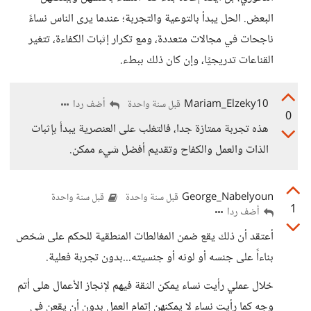
البعض. الحل يبدأ بالتوعية والتجربة؛ عندما يرى الناس نساءً
ناجحات في مجالات متعددة، ومع تكرار إثبات الكفاءة، تتغير
القناعات تدريجيًا، وإن كان ذلك ببطء.
Mariam_Elzeky10
أضف ردا
قبل سنة واحدة
0
هذه تجربة ممتازة جدا، فالتغلب على العنصرية يبدأ بإثبات
الذات والعمل والكفاح وتقديم أفضل شيء ممكن.
George_Nabelyoun
قبل سنة واحدة
قبل سنة واحدة
1
أضف ردا
أعتقد أن ذلك يقع ضمن المغالطات المنطقية للحكم على شخص
بناءاً على جنسه أو لونه أو جنسيته...بدون تجربة فعلية.
خلال عملي رأيت نساء يمكن الثقة فيهم لإنجاز الأعمال هلى أتم
وجه كما رأيت نساء لا يمكنهن إتمام العمل بدون أن يقعن في