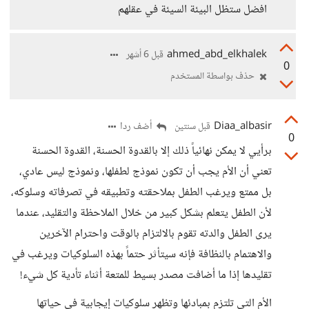
افضل ستظل البيئة السيئة في عقلهم
ahmed_abd_elkhalek
قبل 6 أشهر
0
حذف بواسطة المستخدم
Diaa_albasir
أضف ردا
قبل سنتين
0
برأيي لا يمكن نهائياً ذلك إلا بالقدوة الحسنة، القدوة الحسنة
تعني أن الأم يجب أن تكون نموذج لطفلها، ونموذج ليس عادي،
بل ممتع ويرغب الطفل بملاحقته وتطبيقه في تصرفاته وسلوكه،
لأن الطفل يتعلم بشكل كبير من خلال الملاحظة والتقليد، عندما
يرى الطفل والدته تقوم بالالتزام بالوقت واحترام الآخرين
والاهتمام بالنظافة فإنه سيتأثر حتماً بهذه السلوكيات ويرغب في
تقليدها إذا ما أضافت مصدر بسيط للمتعة أثناء تأدية كل شيء!
الأم التي تلتزم بمبادئها وتظهر سلوكيات إيجابية في حياتها