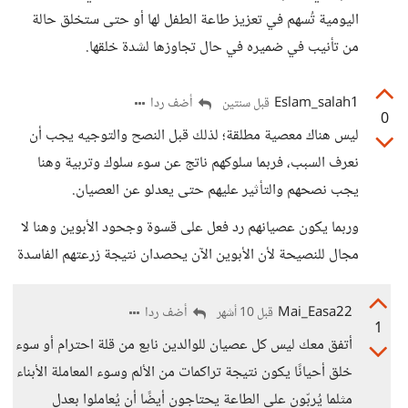
اليومية تُسهم في تعزيز طاعة الطفل لها أو حتى ستخلق حالة
من تأنيب في ضميره في حال تجاوزها لشدة خلقها.
Eslam_salah1
أضف ردا
قبل سنتين
0
ليس هناك معصية مطلقة؛ لذلك قبل النصح والتوجيه يجب أن
نعرف السبب، فربما سلوكهم ناتج عن سوء سلوك وتربية وهنا
يجب نصحهم والتأثير عليهم حتى يعدلو عن العصيان.
وربما يكون عصيانهم رد فعل على قسوة وجحود الأبوين وهنا لا
مجال للنصيحة لأن الأبوين الآن يحصدان نتيجة زرعتهم الفاسدة
Mai_Easa22
أضف ردا
قبل 10 أشهر
1
أتفق معك ليس كل عصيان للوالدين نابع من قلة احترام أو سوء
خلق أحيانًا يكون نتيجة تراكمات من الألم وسوء المعاملة الأبناء
مثلما يُربّون على الطاعة يحتاجون أيضًا أن يُعاملوا بعدل