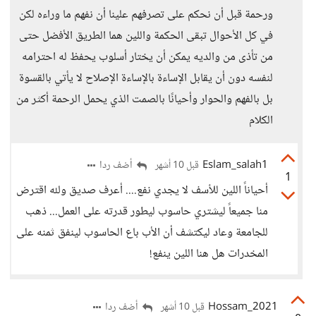
ورحمة قبل أن نحكم على تصرفهم علينا أن نفهم ما وراءه لكن
في كل الأحوال تبقى الحكمة واللين هما الطريق الأفضل حتى
من تأذى من والديه يمكن أن يختار أسلوب يحفظ له احترامه
لنفسه دون أن يقابل الإساءة بالإساءة الإصلاح لا يأتي بالقسوة
بل بالفهم والحوار وأحيانًا بالصمت الذي يحمل الرحمة أكثر من
الكلام
Eslam_salah1
أضف ردا
قبل 10 أشهر
1
أحياناً اللين للأسف لا يجدي نفع.... أعرف صديق ولله اقترض
منا جميعاً ليشتري حاسوب ليطور قدرته على العمل... ذهب
للجامعة وعاد ليكتشف أن الأب باع الحاسوب لينفق ثمنه على
المخدرات هل هنا اللين ينفع!
Hossam_2021
أضف ردا
قبل 10 أشهر