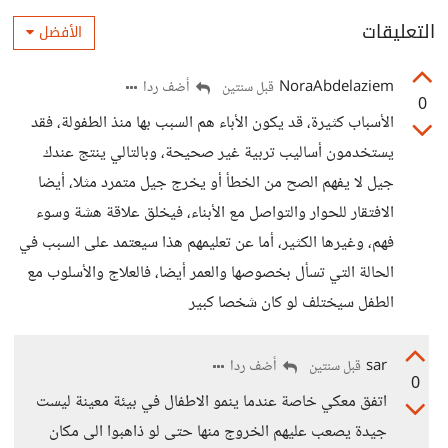
التعليقات
الأفضل
NoraAbdelaziem
أضف ردا
قبل سنتين
0
الأسباب كثيرة، قد يكون الأباء هم السبب بها منذ الطفولة، فقد
يستخدمون أساليب تربية غير صحيحة، وبالتالي ينتج عندك
جيل لا يفهم الصح من الخطأ أو يخرج جيل متمرد مثلا، أيضا
الافتقار للحوار والتواصل مع الأبناء، فيخلق علاقة هشة وسوء
فهم، وغيرها الكثير، أما عن تعليمهم هذا سيعتمد على السبب في
الحالة التي تسأل بخصوصها والعمر أيضا، فالعلاج والأسلوب مع
الطفل سيختلف لو كان شخصا كبير
sar
أضف ردا
قبل سنتين
0
اتفق معكي خاصة عندما ينمو الاطفال في بيئة معينة ليست
جيدة يصعب عليهم الخروج منها حتى لو ذاهبوا الى مكان