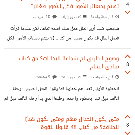
4
تهتم بصغائر الأمور فكل الأمور صغائر؟
أسهم إحدى الشركات البريطانية تدعى ساوث سي. وفي لحظة
من اللحظات شعر نيوتن بجنون السوق فقرر التخلص من تلك
قبل سنة واحدة
كتب وروايات
10 تعليقات
الأسهم وحصل على ربح 100 ٪ ما يقدر آنذاك بـ 7000 جنيه
شخصيا كنت أرى الملل ممل مثله اسمه تماما، لكن عندما قرأت
إسترليني. وبعد أشهر قرر أن يستثمر
فصل الملل قد يكون مفيدا من كتاب (لا تهتم بصغائر الأمور فكل
الأمور صغائر) فكرت في الأمر فعلا وتغيرت نظرتي للملل نسبيا
وبدأت أنظر إليه كفرصة أو استراحة مختلفة يجب علينا أن
وضوح الطريق أم شجاعة البدايات؟ من كتاب
8
مبادئ النجاح
نحسن استغلالها. فالشعور بالملل يأتي عندما يكون الذهن غير
مشغول ولا يجد ما يركز فيه ويحفزه، وهذا ما يدفعني للتسائل
قبل سنة واحدة
كتب وروايات
9 تعليقات
عن ما أقوم به في هذه الحياة وهل الأمور تمشي في الإتجاه
الخطوة الأولى تعد أهم خطوة كما يقول المثل الصيني: رحلة
الصحيح؟ هل أنا من أحدد
الألف ميل تبدأ بخطوة واحدة، وطبعا الذي بدأ رحلة الألف ميل لم
يرى الطريق كاملا عند البداية لكنه بدأ... من أجل هذا هناك من
يرى بأن الإقدام ضروري عند تحديد الهدف حتى وإن كان الطريق
متى يكون الجدال مهم ومتى يكون هدرًا
8
للطاقة؟ من كتاب 48 قانونًا للقوة
غير واضح، لأن التفكير الزائد يقود للتسويف والرغبة تتقلص مع