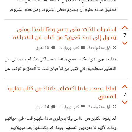
الأشخاص الناجحون لا يحددون أهدافا عشوائية ومن يريد
مسؤولية قراراته لوحده كي يثبت استقلاليته وتحكمه في زمام
تحقيق هدفه عليه أن يحترم بعض الشروط ومن هذه الشروط
التي يجب أن تتوفر في الهدف هي الوقت، أي يجب تقييد الهدف
بالوقت، فمن يريد أن ينشأ شركة عليه أن يحدد متى عليه إنشاء
استجواب الذات: متى يصبح وعيًا ناضجًا ومتى
7
يتحول إلى تردد مُعيق؟ من كتاب فن اللامبالاة
هذه الشركة بعد سنة، سنتين، شهر، وهكذا. هذا ما يراه المؤلف
براين ترايسي. ولحسن الحظ، المؤلف لم يغفل عن العوائق التي
قبل سنة واحدة
كتب وروايات
16 تعليق
قد تمنع الشخص من تحقيق هدفه في الوقت الذي حدده ففي
منذ صغري لدي تفكير عميق ولله الحمد، لكن هذا لم يعصمني عن
الأخير قد تجري الرياح بما لا
التفكير بسطحية، في كثير من الأحيان كنت لا أتعمق وأتوقف عن
التكفير خاصة عندما أصل لمرحلة طرح الأسئلة على الذات، لكن
مع الوقت نضجت وصرت أكثر وعيًا وعرفت بأن استجواب الذات
لماذا يصعب علينا اكتشاف ذاتنا؟ من كتاب نظرية
7
الفستق
مهم جدا أفضل وأهم من استجواب الغير الذي يكون في أغلب
أحيانه غير مهم. استجواب الذات يدل على عمقٍ في التفكير
قبل سنة واحدة
كتب وروايات
14 تعليق
وليس على عدم الثقة أو الارتباك، لأننا أولا وأخيرا نحن بشر لدينا
قد يتوه الكثير من الناس ولا يعرفون ماذا عليهم فعله في حياتهم
نقائص ونقاط ضعف ولدينا
وذلك لأنهم لا يعرفون أنفسهم جيدا، لم يكتشفوا بعد ميولاتهم