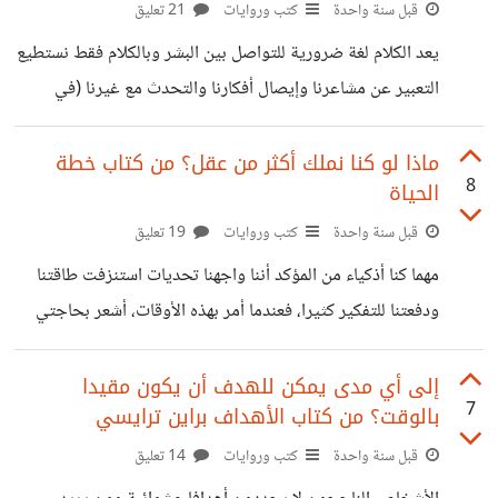
الوقت فلهذا الإقدام هو الحل الوحيد، وهناك من يرى عكس ذلك
قبل سنة واحدة
كتب وروايات
21 تعليق
ويرى الإقدام بدون تخطيط تهور ومضيعة للوقت، وقد يؤدي
يعد الكلام لغة ضرورية للتواصل بين البشر وبالكلام فقط نستطيع
للفشل ومن ثم الإحباط والأهم
التعبير عن مشاعرنا وإيصال أفكارنا والتحدث مع غيرنا (في
الغالب)، لكن قد يأخذ الكلام منحى آخر يذمه أغلب الناس
وينفرون منه ألا وهو الجدال. الجدال في حقيقته ليس مذموما
ماذا لو كنا نملك أكثر من عقل؟ من كتاب خطة
8
الحياة
دائما، والمجادل ليس دائما مرائيا أو نرجسيا يهوى فرض رأيه
وتخطئة غيره، في كثير من الأحيان المجادل يكون محقا وهدفه
قبل سنة واحدة
كتب وروايات
19 تعليق
الوصول إلى نقطة مشتركة ومساحة لفهم الحقيقة والصواب،
مهما كنا أذكياء من المؤكد أننا واجهنا تحديات استنزفت طاقتنا
والسؤال الذي أطرحه اليوم هل على الإنسان أن يعبر عن وجهة
ودفعتنا للتفكير كثيرا، فعندما أمر بهذه الأوقات، أشعر بحاجتي
نظره ويبرز
لشخص يتفهمني ويجد لي حلا أو على الأقل يساهم في تطوير
أفكاري، فالمشكلة لا تمكن في غياب الحلول، ولكن في ضيق
إلى أي مدى يمكن للهدف أن يكون مقيدا
7
بالوقت؟ من كتاب الأهداف براين ترايسي
الزاوية التي أنظر من خلالها، فأحيانا العقل الواحد لا يتمكن من
التقاط أبعاد أخرى بخلاف ما يرى، ولكن هناك من يرى العكس
قبل سنة واحدة
كتب وروايات
14 تعليق
ويفضل أن يجد الحلول بنفسه ويخوض التجارب بنفسه ويتحمل