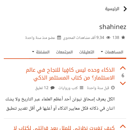
الرئيسية
shahinez
138
9.34 ألف مشاهدات المحتوى
عضو منذ
سنة واحدة
المساهمات
التعليقات
المجتمعات
المفضلة
الذكاء وحده ليس كافٍيا للنجاح في عالم
6
الاستثمار؟ من كتاب المستثمر الذكي
قبل سنة واحدة
كتب وروايات
12 تعليق
الكل يعرف إسحاق نيوتن أحد أعظم العلماء عبر التاريخ ولا يشك
اثنان في ذكائه فكل معايير الذكاء أو أغلبها في أقل تقدير تنطبق
عليه، لكن إسحاق نيوتن لم يكن مستثمرا ذكيا كما وُصِف في
كتاب المستثمر الذكي لبنيامين جراهام، وذلك لأنه استثمر في
كيف تغيرت نظرتي للملل بعد قرائتي لكتاب لا