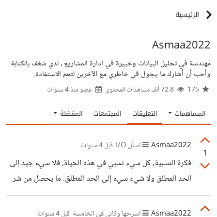
الرئيسية
Asmaa2022
مهندسة في تحليل البيانات وخبيرة في إدارة المشاريع ، لدي شغف بالكتابة
وأحب أن أشارك ما يجول في خاطري مع الآخرين لتعم الاستفادة.
175
72.8 ألف مشاهدات المحتوى
عضو منذ
4 سنوات
المساهمات
التعليقات
المجتمعات
المفضلة
Asmaa2022
اسأل I/O
قبل 4 سنوات
1
فكرة النسبية، كل شيء نسبي في هذه الحياة، فلا شيء جيد إلى
الحد المطلق ولا شيء سيء إلى الحد المطلق. ما يحصل من شر
فليس شرا مطلقا وهناك دائما جزء إيجابي حتى في أحلك
المواقف، ما يجب علينا هو تغيير منظورنا و تنميتنا لنظرة
Asmaa2022
اشرحها وكأني في الخامسة
قبل 4 سنوات