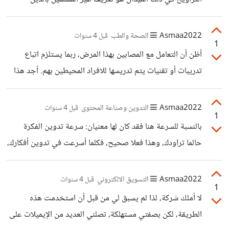
يمكن تفاديها والتقليل من حدتها، ومن بين المخاطر هما نجد أكبر
الاسلامي. لكن ربما تكون هناك أهداف سياسية واجتماعية غير
وأهم هو خطر الإفلاس، الشيء الذي سيمكنك من السعي لعمل
معلنة وراء تنظيم الحدث، وربما تريد واشنطن إستمالة المسلمين
Asmaa2022
الصحة والطب
قبل 4 سنوات
1
إلى صفها في ظل الأوضاع العالمية الراهنة، والازمة الأوكرانية
أظن أن التعامل مع المصابين بهذا المرض، ربما يستلزم اتباع
الروسية. نحن لا نعلم حقيقة الأمر، لكن كيفما كان الحال، فهذا
تدريبات أو تقنيات يتم تدريسها للافراد المحيطين بهم. أجد هذا
نصر للمسلمين.
المرض، صعب جدا، فهو يصيب القدرة التواصلية للإنسان، ونحن
كأشخاص بحاجة أن نتواصل دوما مع عالمنا الخارجي. لكن
Asmaa2022
التدوين وصناعة المحتوى
قبل 4 سنوات
1
السؤال، كيف يمكن معالجة هذا المرض، هل تقويم النطق يمكن
بالنسبة للسرعة هنا فقد كان لها معنيان: سرعة تدوين الفكرة
أن يكون مفيدا في بعض الحالات، هل يمكن تعليم المصابين لغة
حالما تراودك، وهذا فعلا صحيح، فكلما أسرعت في تدوين أفكارك،
الاشارات بحيث تعوض هذا الخلل في التواصل؟ هل هناك
كلما ثبتها أكثر، بعض الافكار الجيدة، كثيرا ما تدخل طي النسيان
علاجات مقترحة لتحسين هذه الحالة؟
بعد فترة لأنها لم تدون. لذا يحمل بعض الكتاب معهم مفكرة
Asmaa2022
التسويق الالكتروني
قبل 4 سنوات
1
صغيرة، وكلما راودتهم فكرة قاموا بتدوينها. سرعة الكتابة على
لا أملك شركة، لذا لم يسبق لي من قبل أن استخدمت هذه
لوحة المفاتيح، والتي أثبتت التجارب التي أشرت إليها، أنها تعمل
الطريقة، لكن بصفتي مستهلكة، تصلني العديد من الإيميلات على
على تحسين مستوى التحصيل الدراسي، ومستوى اللغة، والإبداع