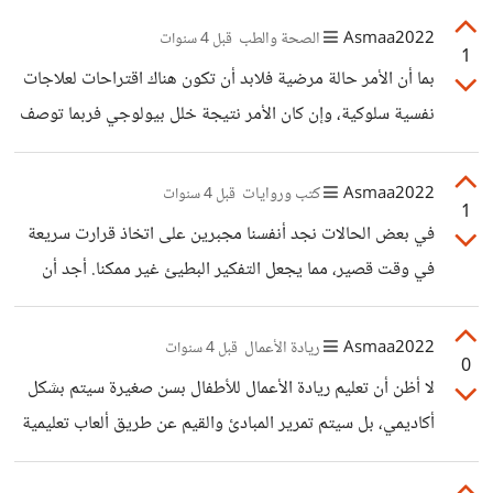
Asmaa2022
الصحة والطب
قبل 4 سنوات
1
بما أن الأمر حالة مرضية فلابد أن تكون هناك اقتراحات لعلاجات
نفسية سلوكية، وإن كان الأمر نتيجة خلل بيولوجي فربما توصف
عقاقير علاجية للمصاب. بالنسبة للتعامل مع هؤلاء الأشخاص
المصابين، أظن أنه يحب تجنب العصبية في التعامل معهم، وعدم
Asmaa2022
كتب وروايات
قبل 4 سنوات
1
لومهم على سلوكهم فالأمر خارج عن إرادتهم، وفاقد الشيء لا
في بعض الحالات نجد أنفسنا مجبرين على اتخاذ قرارت سريعة
يعطيه، فلا يجب أن نطلب منهم أن يتجاوبوا معنا، يجب أن نكون
في وقت قصير، مما يجعل التفكير البطيئ غير ممكنا. أجد أن
أكثر إدراكا لحالتهم، وأكثر حكمة في التعامل معهم.
التحدي الذي يواجهنا هو تطوير ملكة الحدس لدينا بحيث تصبح
قراراتنا السريعة صائبة أكثر. مع أنني أظن أنه لا يجب علينا الندم
Asmaa2022
ريادة الأعمال
قبل 4 سنوات
0
على أي قرار اتخذناه بل يجب علينا التعلم منه و الاستفادة من
لا أظن أن تعليم ريادة الأعمال للأطفال بسن صغيرة سيتم بشكل
التجارب وتوطين هذه التجارب في العقل اللاواعي لتصبح جزءا
أكاديمي، بل سيتم تمرير المبادئ والقيم عن طريق ألعاب تعليمية
من ملكة الحدس لدينا. لكن لدي سؤال، ما هو الحدس، وكيف
وأنشطة ترفيهية للطفل تجمع بين المتعة والتعلم، وهذا هو
يمكننا تعريفه؟ بالنسبة لي، أجده