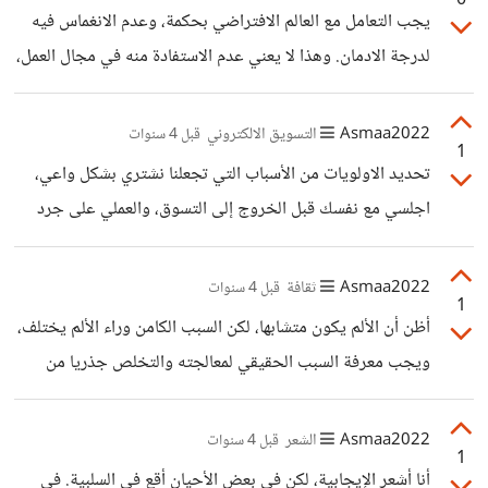
0
يجب التعامل مع العالم الافتراضي بحكمة، وعدم الانغماس فيه
لدرجة الادمان. وهذا لا يعني عدم الاستفادة منه في مجال العمل،
لكن لا يمكن تكريس مبدأ المشاعر الإفتراضية، أو العمل على
تطويره، المشاكل الواقعية تحل في الواقع، وليس في العالم
Asmaa2022
التسويق الالكتروني
قبل 4 سنوات
1
الافتراضي. حتى وان كان هذا ما يحصل، فإن هذا يعتبر من
تحديد الاولويات من الأسباب التي تجعلنا نشتري بشكل واعي،
السلبيات التي لا يجب تشجيعها أو تبريرها. المعادلة هي استعمال
اجلسي مع نفسك قبل الخروج إلى التسوق، والعملي على جرد
العالم الافتراضي بالقدر المعقول والمفيد وعدم الانغماس فيه
الضروريات التي تحتاجينها، هذا الشيء يجعلك أكثر وعيا في
على حساب الحياة الحقيقية .
اتخاذ قرارات الشراء، فما لا يوجد باللائحة لن تقومي بشرائه.
Asmaa2022
ثقافة
قبل 4 سنوات
1
أظن أن الألم يكون متشابها، لكن السبب الكامن وراء الألم يختلف،
ويجب معرفة السبب الحقيقي لمعالجته والتخلص جذريا من
الألم.
Asmaa2022
الشعر
قبل 4 سنوات
1
أنا أشعر الإيجابية، لكن في بعض الأحيان أقع في السلبية. في