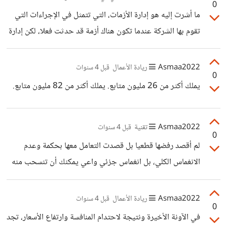
0
شمولية.
ما أشرت إليه هو إدارة الأزمات، التي تتمثل في الإجراءات التي
تقوم بها الشركة عندما تكون هناك أزمة قد حدثت فعلا، لكن إدارة
المخاطر، هي إدارة استباقية تقوم بها الشركة قبل وقوع الحدث،
لتمنع حدوثه أو تقلل من تأثيره عندما يتحقق. الأزمة حدث
Asmaa2022
ريادة الأعمال
قبل 4 سنوات
0
محقق المخاطرة حدث محتمل لم يتحقق بعد. لكني مع ذلك
يملك أكثر من 26 مليون متابع. يملك أكثر من 82 مليون متابع.
متأكدة أنك في حياتك قد استعملت هذه الاستراتيجيات بطريقة
مبسطة وبدون أن تشعر، عندما نقف في ممر الراجلين ونلتفت
Asmaa2022
تقنية
يمكنا ويسرة فإننا نعمل على التقليل من احتمال
قبل 4 سنوات
0
لم أقصد رفضها قطعيا بل قصدت التعامل معها بحكمة وعدم
الانغماس الكلي، بل انغماس جزئي واعي يمكنك أن تنسحب منه
متى شئت. أما بالنسبة للتطور التكنولوجي فهناك عنصرين في
نظرين: أن تكون فاعلا في تطوير التكنولوجيا أي منتجا لها، وهنا
Asmaa2022
ريادة الأعمال
قبل 4 سنوات
0
أنصحك بأن تستمر في مسار التطور أن تكون مستهلكا سلبيا تعمل
في الآونة الأخيرة ونتيجة لاحتدام المنافسة وارتفاع الأسعار، تجد