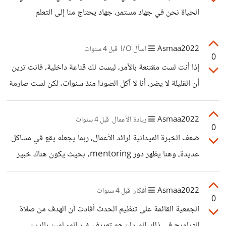
الحياة نحن في جهاد مستمر، جهاد يحتاج منا إلى التعلم
والتطوير المستمر لكي نستطيع أن نجاهد بحق في أنفسنا.
بالنسبة لي مع التقدم في السن وتجارب الحياة، فقدت بعضا من
Asmaa2022
اسأل I/O
قبل 4 سنوات
0
سلبيتي و وبعض من إيجابتي في آن واحد، وأصبحت بين الاثنين
إذا أنت لست مقتنعة بالأمر، ليست لك قناعة داخلية، فانت ترين
أكثر واقعية، فالاوقات السلبية نسبية، والاوقات السعيدة نسبية، لا
أن القليلة لا يضر، أنا لا آكل الصودا منذ سنوات، لكن لست صارمة
شيء مطلق في هذه الحياة ولا شيء كامل، الرمادي لون مناسب
في كل الأمور، فيحصل لي مثل أن آكل بعض الحلويات التي
لكنه كئيب بعض الشيء، هو ليس سوداوي وليس
أشتهيها في بعض المواسم، مع أني أمتنع عن شرائها.
Asmaa2022
ريادة الأعمال
قبل 4 سنوات
0
ضعف الخبرة الميدانية لرائد الأعمال، ربما يجعله يقع في مشاكل
عديدة، وهنا يظهر دور mentoring, بحيث يكون هناك خبير
متمكن يعمل على توجيه رائد الأعمال. وقد عملت العديد من
الدول على إنشاء حاضنات أعمال من أجل تقديم الدعم لهاته
Asmaa2022
أفكار
قبل 4 سنوات
0
الشركات الناشئة. من بين الأسباب أيضا، عدم عمل دراسة للمخاطر
الجمعية القائمة على تنظيم الحدث أفادت أن الهدف من صلاة
وخطة محكمة لإدارتها. بحيث أن هناك العديد من المخاطر التي
التراويح في ذلك الميدان هو تعريف غير المسلمين بالدين