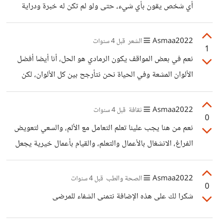
حسب أجندات المنتجين، وهذه الكارثة، فيجب أن تستهلك حسب
أي شخص يقون بأي شيء، حتى ولو لم تكن له خبرة ودراية
احتياجك وبحسب الضروريات، وتحاول التحرر من هذا الاستهلاك
كافية بالمجال، فهو يقوم به. بعض الأمور التقنية، تحتاج لنظرة
لأنك إن استمريت فيه فأنت لست إلا أداة للربح بالنسبة للمنتجين.
خبير فإضافاته يمكن أن تحدث الفرق.
Asmaa2022
الشعر
قبل 4 سنوات
1
نعم في بعض المواقف يكون الرمادي هو الحل، أنا أيضا أفضل
الألوان المشعة وفي الحياة نحن نتأرجح بين كل الألوان، لكن
يحب علينا تجنب اللون الأسود، وتعويضه بالرمادي.
Asmaa2022
ثقافة
قبل 4 سنوات
0
نعم من هنا يجب علينا تعلم التعامل مع الألم، والسعي لتعويض
الفراغ، الانشغال بالأعمال والتعلم، والقيام بأعمال خيرية يجعل
فكرك منشغلا ويعطيك إحساسا بالإنجاز مما يجعلك تشعرين
بالسعادة، ويبدأ الحزن في الرحيل. الشيء الذي يجب أن نتذكره
Asmaa2022
الصحة والطب
قبل 4 سنوات
0
هو أن أمر المؤمن كله خير، حتى في أحلك المواقف يكون
شكرا لك على هذه الإضافة نتمنى الشفاء للمرضى
بصيص من الخير يجب علينا البحث عنه.