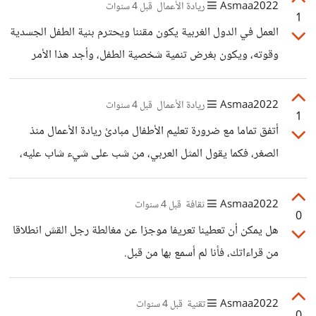
التحدي الحقيقي. بإمكاني ديما أن تؤكد ذلك لنا وتعرفنا عن بعض
Asmaa2022
ريادة الأعمال
قبل 4 سنوات
1
الطرق المستعملة.
العمل في الدول الغربية يكون مقننا ويحترم بنية الطفل الجسدية
وقوته، ويكون بغرض تنمية شخصية الطفل، وأجد هذا الأمر
معقولا، فالعمل جزء من الحياة، ويعلمنا الكثير، وبعض الأعمال
البسيطة التي يقوم بها الأطفال في الصغر، أو الطلبة في مرحلة
Asmaa2022
ريادة الأعمال
قبل 4 سنوات
1
الدراسة تنعكس إيجابا على تقدمهم المهني في المستقبل وحين
أتفق تماما مع ضرورة تعليم الأطفال مبادئ ريادة الأعمال منذ
يتقلدون وظائف مرموقة.
الصغر، فكما يقول المثل العربي، من شب على شيء شاب عليه،
فالتعليم في الصغر سيغرس بقوة في شخصية الطفل وعقله،
وسينعكس على شخصيته مستقبلا. أظن أن جزءا من مشاكلنا
Asmaa2022
ثقافة
قبل 4 سنوات
0
اليوم كبالغين، تكمن في أننا لم نتعلم أساسيات وعادات النجاح
هل يمكن أن تعطينا تعريفا موجزا عن مغالطة رجل القش انطلاقا
ونحن صغار. كثيرا ما أصادف بعض الشباب العاطل، الذي يتذمر
من قراءاتك، فأنا لم أسمع بها من قبل.
من سوء الوضع، وقلة فرص الشغل، فهو مبرمج أنه بعد تخرج
سيلتحق بشركة أو مؤسسة عمومية ويعمل فيها كموظف بدوام
Asmaa2022
تقنية
قبل 4 سنوات
ويحصل