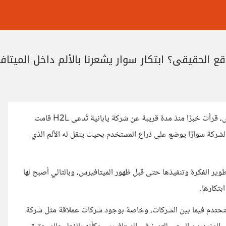
ع الحقيقي؟ ابتكار سوار يشعرنا بالألم داخل الميتا
في ظل التطور الذي تحاول شركات التقنية تقديمه في عالم الميتافيرس، قرأت خبرًا منذ مدة قريبة عن شركة يابانية تُدعى H2L قامت
الشركة سوارًا يوضع على ذراع المستخدم بحيث ينقل له الألم الذي
وير الفكرة وتنفيذها حتى قبل ظهور الميتافيرس، وبالتالي أصبح لها
 ستحتدم فيما بين الشركات، وخاصة بوجود شركات عملاقة مثل شركة