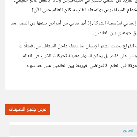
ى المزيد من السعي للتميز في الميتافيرس وكأنه بالفعل عالم حقيقي.
تخدام الميتافيرس بواسطة أغلب سكان العالم حتى الآن؟
نساني لمؤسسة الشركة، إذ أنها تعاني من أمراض تمنعها من السفر، مما
ق جوهري بين العالمين.
راع بحيث يشعر الإنسان بما يفعله داخل الميتافيرس. فمثلًا لو
وقس على ذلك. بل يمكن للسوار معرفة تحركات الذراع في العالم
كة في العالم الافتراضي، فيربط بين العالمين على حد سواء.
عرض جميع التعليقات
ق السابق