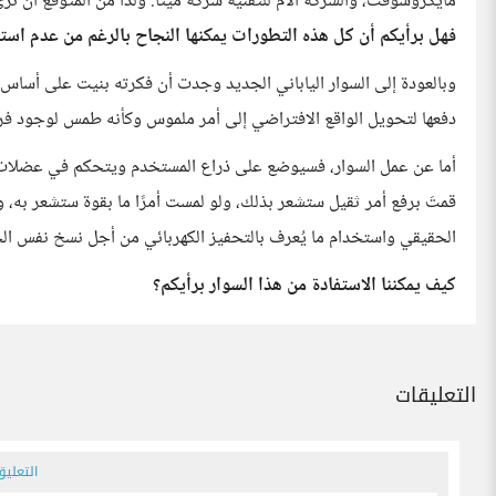
مايكروسوفت، والشركة الأم للتقنية شركة ميتا. ولذا من المتوقع أن نر
فهل برأيكم أن كل هذه التطورات يمكنها النجاح بالرغم من عدم اس
وبالعودة إلى السوار الياباني الجديد وجدت أن فكرته بنيت على أساس إ
دفعها لتحويل الواقع الافتراضي إلى أمر ملموس وكأنه طمس لوجود فر
أما عن عمل السوار، فسيوضع على ذراع المستخدم ويتحكم في عضلات الذ
قمتَ برفع أمر ثقيل ستشعر بذلك، ولو لمست أمرًا ما بقوة ستشعر به، 
الحقيقي واستخدام ما يُعرف بالتحفيز الكهربائي من أجل نسخ نفس الحر
كيف يمكننا الاستفادة من هذا السوار برأيكم؟
التعليقات
التعلي