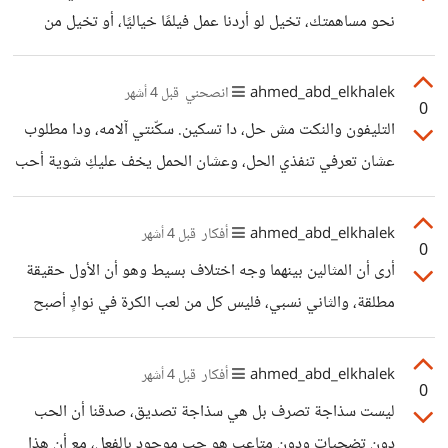
نحو مساهمتك، تخيل لو أردنا عمل فيلمًا خياليًا، أو تخيل من
يعاني من القلق لو سمع تلك الجملة في وقت نوبته. هل أتركك
لخيالك أم أضع السيناريوهات التي تخدم الفكرة =)؟
ahmed_abd_elkhalek
انصحني
قبل 4 أشهر
0
التليفون والنكت مش حل، دا تسكين. سكّنتي آلامه، ودا مطلوب
عشان تعرفي تنفذي الحل، وعشان الحمل يخف عليكِ شوية أحب
أقولك إنها مش مسؤليتك وإن دا فضل كبير منك. والحلول كتير
وكويس انك مهتمة بنفسيته، ومدركة مدى تأثير على حياته
ahmed_abd_elkhalek
أفكار
قبل 4 أشهر
0
ومستقبله ومشاعره، رأيي إن لو الظروف المادية تسمح تسألي
أرى أن المثالين بينهما وجه اختلاف بسيط وهو أن الأول حقيقة
أخصائي نفسي طبعًا، أو توديه هو لدكتور نفسي. أما او لأ فأنا
مطلقة، والثاني نسبي، فليس كل من لعب الكرة في نوادٍ أصبح
شايفة ان مساعدتك المعنوية والنفسية ليه هي انك تصاحبيه انتِ
مشهورًا أو بعيدًا عن أصدقاء السوء وغيرهم. أما المثال الأول فهي
حتى لو مؤقت لحد ما يلاقي صحاب، قضي معاه
حقيقة مصدق بها وعليها من الطب النفسي على الأقل، أن الضرب
ahmed_abd_elkhalek
أفكار
قبل 4 أشهر
0
طريقة فعلًا ولكنها الأسوأ والأقل فعالية في التربية وتعديل
ليست سذاجة تصرف بل هي سذاجة تصديق، صدقنا أن الحب
السلوك، ومع المجتمع الكبير الذي كان يؤمن بالضرب، كان هناك
دون تضحيات ودون متاعب هو حب موجود بالفعل، مع أن هذا