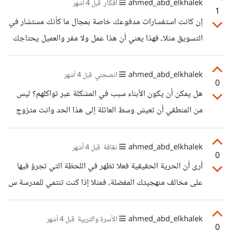
ahmed_abd_elkhalek
أفكار
قبل 4 أشهر
1
المجنون أو الاختيار الأسوأ دائما، وبالتالي إذا حاول احد ما أن
إن كانت استفسارات مدفوعك خاصة بمجال ما كأنك مستشار في
يدخل معه في جدال أو خلاف يتراجع فورا .. أعتقد أن في
التسويق مثلا، فهذا يعني أن هذا عمل ولا مفر والعميل يحتاجك
موضوعنا هذا الشخص المقصود ذكي كفايةً ليمثّل ذلك الدور، إنه
فعلا شخصيا للرد على استفساراته وحيرته. أما إن كانت صفحة
يدرك تماما كيف يستخدم ذلك الفوضى
فيسبوك او انستجرام وترد على عدد كبير من العملاء، فهوا قد
ahmed_abd_elkhalek
انصحني
قبل 4 أشهر
0
يفيدك ال automation والذكاء الاصطناعي، رأيت بعض
هل يمكن أن يكون الأبناء سبب في المشكلة عبر تواكلهم؟ ليس
زملائي يستخدمونه وقد كان رائعل ومتجاوبا وقريبا من البشر
من المنطقي أن تعيش وسط العائلة إلى هذا الحد وانت متزوج
في الرد وطريقة التحاور والإقناع
ثم تتوقع أن تحصل على خصوصيتك الكاملة، بالعكس: ما دمت
لست متحكما في مأكلك أو مشربك أو مسكنك، فبالطبع لن يكون
ahmed_abd_elkhalek
ثقافة
قبل 4 أشهر
0
لك عين وأن تحاول التحكم في قراراتك أو شئونك الخاصة.
أرى أن الحرية الحقيقية فعلا تظهر في اللحظة التي تجرؤ فيها
على مخالف منهجيتك المفضلة، فمثلا إذا كنت تنتمي للمدرسة س
وواجهتك حقيقك في صالح المدرسة ص، فهل تقبلها هنا أم تتعتم
عليها وترفض أن تراها؟ هنا يظهر المعنى الحقيقي للحرية ويثبت
ahmed_abd_elkhalek
الأسرة والتربية
قبل 4 أشهر
0