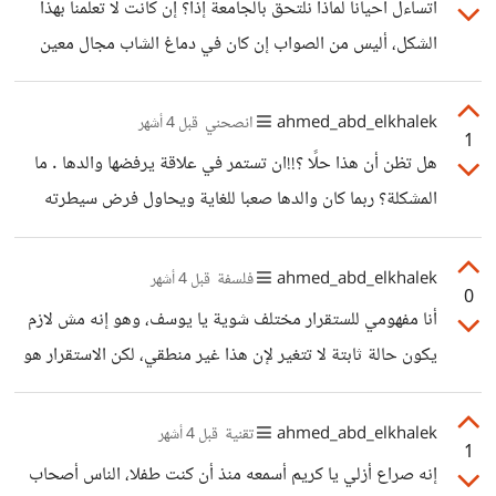
أتساءل أحيانا لماذا نلتحق بالجامعة إذا؟ إن كانت لا تعلمنا بهذا
من تطويره بعد.
الشكل، أليس من الصواب إن كان في دماغ الشاب مجال معين
يمكنه إتقانه بالكورسات وسيتعلمه بالكورسات حتى وهو في
الكلية، لماذا التحق بالكلية من الأساس؟ أكل هذا بسبب النظرة
ahmed_abd_elkhalek
انصحني
قبل 4 أشهر
1
المجتمعية فقط!
هل تظن أن هذا حلًا ؟!!ان تستمر في علاقة يرفضها والدها . ما
المشكلة؟ ربما كان والدها صعبا للغاية ويحاول فرض سيطرته
واستخدام بنته كشيء ملكه يتحكم فيه كما يريد، ليس كل الآباء
طيبون وعلى صواب رغم اعترافنا بفضلهم طبعا
ahmed_abd_elkhalek
فلسفة
قبل 4 أشهر
0
أنا مفهومي للستقرار مختلف شوية يا يوسف، وهو إنه مش لازم
يكون حالة ثابتة لا تتغير لإن هذا غير منطقي، لكن الاستقرار هو
إن التغيرات تحصل في نطاق آمن وطبيعي. يعني مثلا في
العلاقات، فالاستقرار لا يعني إن المشاعر تظل كما هي، لكن معناه
ahmed_abd_elkhalek
تقنية
قبل 4 أشهر
1
إن مشاعرنا تتغير صعودا ونزولا داخل حدود آمنة وطبيعية.
إنه صراع أزلي يا كريم أسمعه منذ أن كنت طفلا، الناس أصحاب