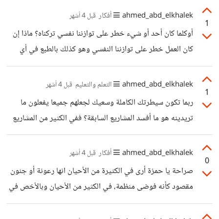
البعض من خلفيات اجتماعية وثقافية مختلفة فحتما ستتواجد
ahmed_abd_elkhalek
أفكار
قبل 4 أشهر
1
صراعات نفسية،
أوكلما كان أحد أو شيء خطر على توازننا نفسي تركناه؟ ماذا إن
كان العمل خطر على توازننا النفسي وهو كذلك بالطبع في أي
مكان؟ أنتركه أيضا؟ أتفق معك في أن التجمعات العائلية كثيرا ما
تكون سلبية علينا وبها الكثير من المقارنة والمزاج الثقيل والكلام
ahmed_abd_elkhalek
التعلم والتعليم
قبل 4 أشهر
1
الذي لا طائل منه، لكن في نفس الوقت لا يجب ان تكون هشاشتنا
ربما تكون سيطرتك الكاملة وسعيك لجعلهم جميعا يفعلون ما
النفسية إلى هذه الدرجة، بالعكس. علينا أن نبدأ في تعلّم كيفية
تريدينه هو ما أفسد المشاريع السابقة؟ ففي الكثير من المشاريع
التعامل مع تلك السيناريوهات، ففي تجربتي أنا، تعلمت الذكاء
التي عملت فيها مع مدير محترف، كانت تصل إلينا إشارات خفية
الاجتماعي وكيفية الرد
كأنه يقول "سأتولى أنا مسؤولية كل شيء في النهاية لا تقلق" ..
ahmed_abd_elkhalek
أفكار
قبل 4 أشهر
0
وبقدر ما كان الموضوع مطمئنا، إلا أنه كان يجعلنا نتكاسل لا إراديا
صراحة يا حمزة أرى في الكثيرة من الأحيان انها رعونة أو جنون
فقط لأننا نثق أن هناك من سيصل!ح خلفنا .. لذا فنصيحتي لك أن
مقصود كأنه فوضى منظمة، في الكثير من الأحيان وبالأخص في
تحاولي ترك مساحة للخطأ لهم جميعا، حتى لو كلفني الموضوع
أماكن العمل، يحب المدير أن يراه الناس كأنه مجنون أو غير
بعض الأموال أو
مُتوقع فقط ليرهب الناس ويجعلهم يتوقعون منه الاختيار