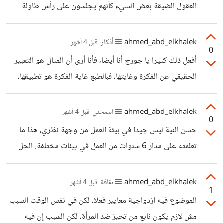
وكذلك في الدخل، الاستقرار معناه إنها بتتغير وبتزيد أو بتقل
العقول الضيقة بعض الشيء كأنهم يجلسون على رأس طاولة
لكن بدون ما تتسبب في أي ضغط أو صعوبات أو اضطرابات. هذا
العالم ويطلقون الأحكام على الاكتشافات العلمية، هذا غير مفيد،
المفهوم من الاستقرار موجود وحقيقي
لماذا يضيعون وقتهم، هذا علم لا ينفع، ماذا استفادت البشرية،
ahmed_abd_elkhalek
أفكار
قبل 4 أشهر
0
وكل ذلك الكلام المشابه الذي يجعلك تشفق على صاحبه، ويضم
أفعل ذلك كثيرا يا جورج أنا أيضا، فأنا أرى أن المثال هو التعبير
ذلك علوم الفضاء مثلا وعلوم الحفريات وما شابه. وكأنهم لا
الحقيقي عن الفكرة وغايتها، فبالطبع غاية الفكرة هو تطبيقها،
يدركون أن كافة الاكتشافات البشرية التي يبحث عنها هو بنفسه
وبما أنك طبقتها في مثال واقعي، فتالع لنناقشها إئا لنعرف إذا ما
حاليا جاءت بسبب فضول مشابه منذ مئات السنين كان يعتقد
كانت ملائمة أم لا. كما تقول أنت أن عقولنا تهرب من التفكير
ahmed_abd_elkhalek
انصحني
قبل 4 أشهر
0
التجريدي لأنه مرهق، وهذا حقيقي طبعا، فكيف لشخص أن
حسن النية ليس جيدا في بيئة العمل من وجهة نظري، هذا ما
يناقش فكرة مجردة أو يثبت صحة أي فكرة بدون مثال! الأمر في
تعلمته على مدار 6 سنوات من العمل في بيئات مختلفة. الحل
غاية الصعوبة. لذا فأنا من هؤلاء الذي يركزون على المثال
الآن ليس التبرير بل المواجهة، اتخذي خطوة جريئة وكلميها
ويناقشونه، لأنه من
مباشرة بشكل هاديء وأخبريها بأنك كنت مضغوطة من الشغل
ahmed_abd_elkhalek
ثقافة
قبل 4 أشهر
1
وتكلمتِ بدون قصد لإساءة أو أي شيء،. أما بالنسبة للبافي
الموضوع فيه ازدواجية معايير فعلا، لكن في نفس الوقت السبب
فالسمعة تتصلح لوحدها مع الوقت بالأفعال والتفاعلات الإنسانية
مش لازم يكون نابع من تحيز ضد المرأة، لكن السبب إن فيه