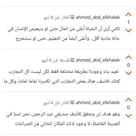
اليومية مش بس الكلام.
ترابط ضمني بيننا إن الأم هي العامل الأهم في تربية الأطفال،
وبالتالي إذا تزوجت المرأة أكثر من مرة، فهذا يعني إنها غير
ahmed_abd_elkhalek
أفكار
قبل 4 أشهر
1
مهتمة باطفالها وأنهم سيخرجوا للمجتمع بدون تربية لأن الأم ليس
لكني أرى أن الحياة أغلى من المال حتى لو سيعيش الإنسان في
لديها وقت.
حالة مادية أقل.. وأغلى أيضاً من التعليم..حتى لو سنتخرج
بمعدلات أقل. دي رفاهية لا نملكها أخي عبد الرحمن، فكرة أن
أعيش في حالة مادية أقل حفاظا على نفسيتي أو حالتي وكل
ahmed_abd_elkhalek
فلسفة
قبل 4 أشهر
0
تلك الأمور أمر غير متاح بالنسبة لي مثلا، كشخص متزوج ولديه
تعيد بناء وجودنا بطريقة مختلفة فقط لكن ليست كل التجارب
بيت يعوله، فكرة العمل لم تعد رفاهية، وحتى فكرة تقليل العمل
كتلك للأسف، هناك بعض التجارب التي تكسرنا تماما تماما، وكل ما
أو الاستغناء عن بعضه غير ممكنة، نحن نفعل ذلك كل يوم
نحاول فعله فيها هو أن نخرج بأقل الخسائر، لذا فانا مقتنع تمام
لنعيش، لنأكل، لنحصل على
الاقتناع أن التجارب تغيرنا فعلا لكن ليس بالضرورة أن تكون
ahmed_abd_elkhalek
أفكار
قبل 4 أشهر
0
للأفضل أو للأقوى، فأحيانا تغيرنا للأسوأ وتضيّعنا تماما، وأحيانا
وهو هدف لن يتحقق للأسف صديقي عبد الرحمن، نحن لسنا في
تغيرنا للأفضل فعلا.
المدينة الفاضلة، لا وجود لذلك المكان الخالي من الصراعات
النفسية، ما دام هناك مجموعة من البشر مختلفين عن بعضهم