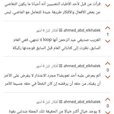
فعلا إن كنت حرا من الداخل أم أسيرا لمنهجيتك وأفكارك القديمة.
قرأت من قبل لأحد الأطباء النفسيين أنه أحيانا ما يكون التغاضي
عن بعض الأفعال والأفكار طريقة جيدة للتعامل مع الماضي، ليس
مت الصروري أن نفتش ونحلل كل ذكرى أو مشاعر مكبوتة،
فالتركيز والحديث المفرط عن الطاقة المكبوتة ومثل تلك الأمور
ahmed_abd_elkhalek
أفكار
قبل 4 أشهر
1
قد يجعلنا حبيسا لها، منفصلين بذلك عن الواقع الحقيقي الذي هو
الغريب صديقي عبد الرحمن أنها loop لا تنتهي، ففي العام
في الحقيقة أكبر فرصة للتعافى الحقيقي.
السابق، نظرت إلى كتاباتي العام قبل السابق فوجدتها ركيكة
وساذجة، والعام الحالي حين نظرت لكتابات العام السابق وجدتها
أيضا ساذجة، فمتى ينتهي ذلك 😅
ahmed_abd_elkhalek
أفكار
قبل 4 أشهر
0
ألم يعرض عليه أحد تعويضا؟ مجرد الاعتذار لا يفرض على الآخر
أن يقبله، من حقه أن يرفضه إن كان الخطأ في حقه جسيما الأمر
في البداية والنهاية يعتمد على الخطأ نفسه، لا توجد قاعدة ثابتة،
إن كان الخطأ بسيطة فإنه يبالغ، وإن كان كبيرا فمن حقه أن يعتذر
ahmed_abd_elkhalek
أفكار
قبل 4 أشهر
0
له الجميع ويطلب تعويضا أيضا ولا يلومه أحد في ذلك
لا يوجد خيال أكثر خيالَا من الحقيقة تلك الجملة شدتني بقوة