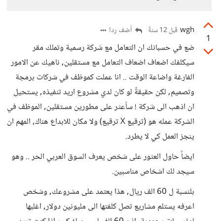
wgh
أضف ردا
قبل 12 سنةً
1
ضع في حسبانك ان التعامل مع شركة رسمية وتملك مقر
سيكلفك اضعاف اضعاف التعامل مع مستقلين, ناهيك عن الامور
الفارغة واضاعة الوقت .. انا عملت كموظف في شركات برمجة
وتصميم, لكن حقيقةً لو كان لدي مشروع اريد تنفيذه, يستحيل
ان اذهب الى شركة ! سأعثر على مطورين مستقلين, الموظف في
الشركة عمله هو (ترقيع X ترقيع) ولا مكان للابداع هناك, المهم ان
ينجز العمل كي لا يطرد.
ايضاً حاول العثور على شخص يعرف السوق العربي الحر .. وهو
سيجد لك اشخاص مناسبين.
بلنسبة ل 60 الف ريال, هذا يعتمد على مشروعك, وشخص
اعرفه يستلم مشاريع تصل كلفتها الى مليونين دولار, اغلبها