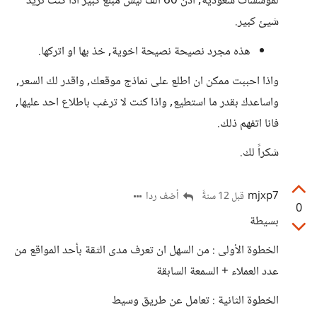
لمؤسسات سعودية, اذن 60 الف ليس مبلغ كبير اذا كنت تريد
شيئ كبير.
هذه مجرد نصيحة نصيحة اخوية, خذ بها او اتركها.
واذا احببت ممكن ان اطلع على نماذج موقعك, واقدر لك السعر,
واساعدك بقدر ما استطيع, واذا كنت لا ترغب باطلاع احد عليها,
فانا اتفهم ذلك.
شكراً لك.
mjxp7
أضف ردا
قبل 12 سنةً
0
بسيطة
الخطوة الأولى : من السهل ان تعرف مدى الثقة بأحد المواقع من
عدد العملاء + السمعة السابقة
الخطوة الثانية : تعامل عن طريق وسيط