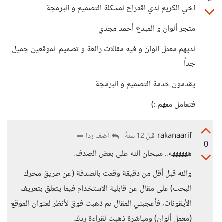
أخي الكريم لدي اقتراح لمشكلة التصميم و البرمجة
متجر ألوان و المبدع أحمد مجدي
لديهم معمل ألوان و فيه مقالات رائعة و تصميم الموقعين جميل
جداً
يقدمون خدمة التصميم و البرمجة
فتعامل معهم :)
rakanaarif
أضف ردا
قبل 12 سنةً
0
ههههههه.. سبحان الله على بعض الصدف.
والله قبل أقل من دقيقة وقعت بالصدفة (عن طريق محرك
البحث) على مقال عن قابلية الاستخدام فيما يتعلق بتعريف
الأيقونات، فأعجبني المقال ثم ذهبت فوق لأنظر لعنوان الموقع
(معمل ألوان) ومباشرة ذهبت لقراءة ردك.