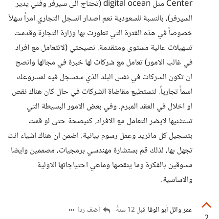
Center مثل digital ocean (تحتاج الى سيرفر وفني يدير
السيرفر)، بالنسبة للسعودية نعم اصدار السجل التجاري امراً سهلاً
خصوصاً في هذه الفترة التي تطورت بها وزارة التجارة وقدمت
تسهيلات عالية مستوى ومتقدمة. نصيحتي (لاتتعامل مع افراد
في غالب الامور) تعامل مع شركات لها خبرة في مجالها وانصح
ان تكون الشركات في نفس البلد الذي ستسجل فيه لمشروعك
اسماً تجارياً. لتستطيع مقاضاة الشركات في حال كان هناك نقص
او اخلال في العقد المبرم. وفي بعض الامور البسيطة التي
تستثنيها لايضر التعامل مع الافراد. كنيصحة حتى لو قمت
بتسجيل كل ماتريد وعمل رسوم بيانية. اضمن ان هناك اشياء انت
تجهل بها، لذلك قم بستشارة مهندسي برمجيات، مصممين وايضا
مسوقين بالفكرة وما ينقصها وماهي احتياجاتها الاولية
والاساسية.
عمر وائل أبو الوفا
أضف ردا
قبل 12 سنةً
2