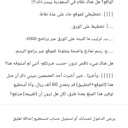
الواقع؟ هل هناك نظام في السعودية ييسر ذلك؟!!
||||. تخطيطي للموقع جاء على عدّة نقاط:
.....أ. تخطيط على الورق.
.....ب. ترتيب ما كتبته على الورق عبر برنامج visio.
.....ج. رسم نماذج واضحة وملونة للموقع عبر برامج الرسم.
هل هناك شيء ناقص ترون -حسب خبرتكم- أنني لم أستوفه هنا؟
|||||. وأخيرًا.. حين أخبرت أحد المصممين بنيتي ذكر أن مثل
هذا (الموقع+التطبيق) قد يتعدى 60 ألف ريال، وأنا أستطيع
توفير هذا المبلغ بعدة طرق، لكن هل ترون أن (تقييمه) مرتفع؟
يرجى الدخول لحسابك أو تسجيل حساب لتستطيع إضافة تعليق