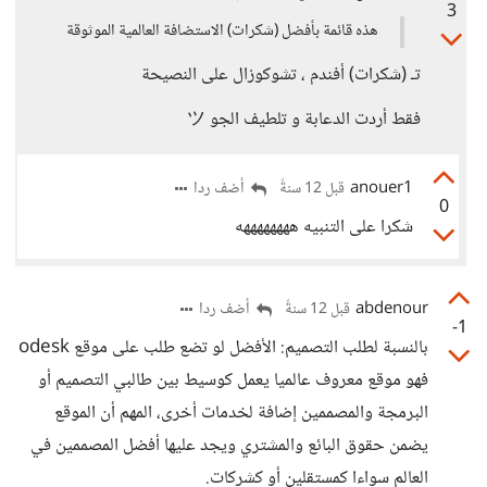
3
هذه قائمة بأفضل (شكرات) الاستضافة العالمية الموثوقة
تـ (شكرات) أفندم ، تشوكوزال على النصيحة
فقط أردت الدعابة و تلطيف الجو ツ
anouer1
أضف ردا
قبل 12 سنةً
0
شكرا على التنبيه ههههههههه
abdenour
أضف ردا
قبل 12 سنةً
-1
بالنسبة لطلب التصميم: الأفضل لو تضع طلب على موقع odesk
فهو موقع معروف عالميا يعمل كوسيط بين طالبي التصميم أو
البرمجة والمصممين إضافة لخدمات أخرى، المهم أن الموقع
يضمن حقوق البائع والمشتري ويجد عليها أفضل المصممين في
العالم سواءا كمستقلين أو كشركات.