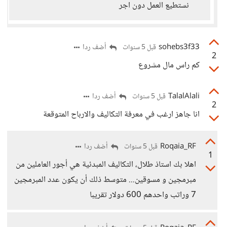
نستطيع العمل دون اجر
sohebs3f33
أضف ردا
قبل 5 سنوات
2
كم راس مال مشروع
TalalAlali
أضف ردا
قبل 5 سنوات
2
انا جاهز ارغب في معرفة التكاليف والارباح المتوقعة
Roqaia_RF
أضف ردا
قبل 5 سنوات
1
اهلا بك استاذ طلال، التكاليف المبدئية هي أجور العاملين من
مبرمجين و مسوقين... متوسط ذلك أن يكون عدد المبرمجين
7 وراتب واحدهم 600 دولار تقريبا