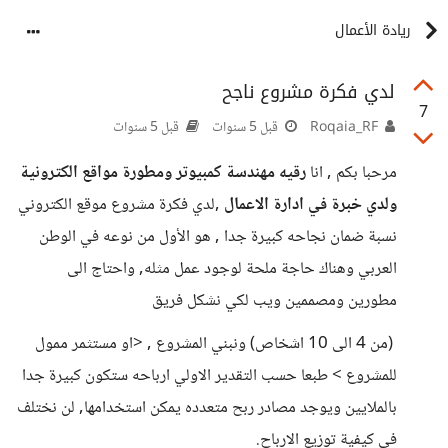
ريادة الأعمال
لدي فكرة مشروع ناجح
7
Roqaia_RF
قبل 5 سنوات
قبل 5 سنوات
مرحبا بكم , انا
رقيه مهندسة كمبيوتر ومطورة مواقع الكترونية
ولدي خبرة في ادارة الاعمال
,لدي فكرة مشروع موقع الكتروني
نسبة ضمان نجاحه كبيرة جدا , هو الأول من نوعه في الوطن
العربي وهناك حاجة ملحة لوجود عمل مثله, واحتاج الى
مطورين ومصممين ويب لكي نشكل فريق
(من 4 الى 10 اشخاص) ونبني المشروع , <او مستثمر ممول
للمشروع > طبعا حسب التقدير الاولي ارباحه ستكون كبيرة جدا
بالملايين ويوجد مصادر ربح متعدده يمكن استخدامها, لن نختلف
في كيفية توزيع الارباح.