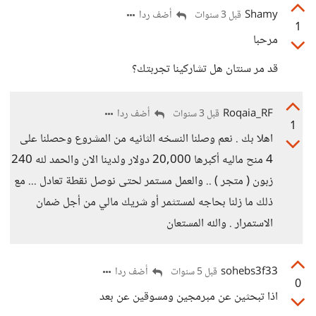
Shamy
أضف ردا
قبل 3 سنوات
1
مرحبا
قد مر سنتان هل تشاركينا تجربتك؟
Roqaia_RF
أضف ردا
قبل 3 سنوات
1
اهلا بك . نعم وصلنا النسخه الثانيه من المشروع وحصلنا على
4 منح ماليه أكبرها 20,000 دولار ولدينا الان والحمد لله 240
زبون ( متجر ) .. والعمل مستمر لحتى نوصل نقطة تعادل ... مع
ذلك ما زلنا بحاجه لمستثمر أو شريك مالي من أجل ضمان
الاستمرار . والله المستعان
sohebs3f33
أضف ردا
قبل 5 سنوات
0
اذا تبحثين عن مبرمجين ومسوقين عن بعد