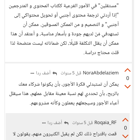
"مستقلين" في الأمور الفرعية ككتاب المحتوى و المترجمين
"إذا أردتي ترجمة محتوى أجنبي أو تحويل محتواكي إلى
أجنبي" و التصميم و من الممكن المسوقين. ممكن أن
تستهدفي مَنْ لديهم جودة و بأسعار مناسبة، و أعتقد أن هذا
ممكن أن يقلل التكلفة قليلًا، لكن ضماناته ليست متضحة لذا
قلت محتاج دراسة.
NoraAbdelaziem
أضف ردا
قبل 5 سنوات
0
يمكن أن تستبدلي فكرة الأجور، بأن يكونوا شركاء معك
بالربح، بأن تحددي لهم نسبة معينة مقابل عملهم، هذا سيقلل
أعباء الأجور وسيجعلهم يعملون وكأنه مشروعهم.
Roqaia_RF
أضف ردا
قبل 5 سنوات
0
قمت باقتراح ذلك لكن لم يقبل الكثيرون منهم، يقولون لا