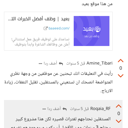
من هذا موقع بعيد
بعيد | وظف أفضل الخبرات التقنية عن بعد
baaeed.com/
نساعدك على توظيف فريق عمل استثنائي!
أعلن عن وظائفك الشاغرة وابدأ بتوظيف
أفضل الخبرات التقنية عن بعد
Amine_Tibari
أضف ردا
قبل 5 سنوات
0
رأيت في التعليقات انك تبحثين عن موظفين من وجهة نظري
المتواضعة انصحك ان تستعيني بالمستقلين، تقليل النفقات، زيادة
الارباح.
Roqaia_RF
أضف ردا
قبل 5 سنوات
0
المستقلين نحتاجهم لفترات قصيره لكن هذا مشروع كبير
يحتاج 3 سنوات ومن الأفضل أن يكون مبرمجوه هم نفسهم