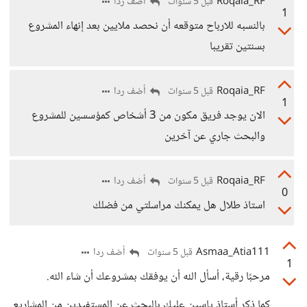
Roqaia_RF
أضف ردا
قبل 5 سنوات
1
بالنسبه للارباح متوقعه أن نحصد ملايين بعد إنهاء المشروع
بسنتين تقريبا
Roqaia_RF
أضف ردا
قبل 5 سنوات
1
الان يوجد فريق مكون من 3 أشخاص كمؤسسين للمشروع
والبحث جاري عن آخرين
Roqaia_RF
أضف ردا
قبل 5 سنوات
0
استاذ طلال هل يمكنك مراسلتي من فضلك
Asmaa_Atia111
أضف ردا
قبل 5 سنوات
1
مرحبًا رقية، أسأل الله أن يوفقك بمشروعك أن شاء الله.
كما ذكر أستاذ ياسين عليك بالبحث عن المستفيدين من المشاريع