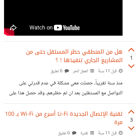
هل من المنطقي حظر المستقل حتى من
1
المشاريع الجاري تنفيذها ! ؟
قبل 11 سنةً
العمل الحر
0 تعليق
منذ سنة تقريباً، حصلت معي مشكلة في عدم قدرتي على
التواصل مع المستقلين بعد ان تم حظرهم، وقد حصل هذا على
منصة Fiverr و Freelancer. وبالتالي هذا يعني انك ستظل
معلق مشروعك معهم ولا تدري اذا تمكنت من إستكمال مشروعك
تقنية الإتصال الجديدة Li-Fi أسرع من Wi-Fi بـ 100
3
مرة
معهم ام انهم حظروا حظراً نهائياً. كما انني اتسأل ان كان ايضاً
يحظر المستقل تماماً من كافة المشاريع الجاري تنفيذها على
قبل 11 سنةً
تقنية
0 تعليق