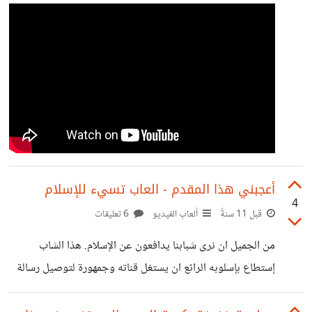
منصة مستقل وخمسات. ---- *الأسئلة التي نبحث عن إجابتها:* *
ما الذي سيحصل للمشاريع الجاري تنفيذها عند الحظر النهائي
أعجبني هذا المقدم - العاب تسيء للإسلام
4
قبل 11 سنةً
ألعاب الفيديو
6 تعليقات
من الجميل ان نرى شبابنا يدافعون عن الإسلام. هذا الشاب
إستطاع بإسلوبه الرائع ان يستغل قناته وجمهورة لتوصيل رسالة
تدافع عن الإسلام نتيجة فعلة الشركات المطورة للألعاب التي