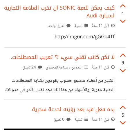
تحويل الرصيد بين منصاتها. او * خدمة دفع تستهدف العرب.
كيف يمكن للعبة SONIC ان تخرب العلامة التجارية
1
لسيارة Audi
قبل 11 سنةً
تسلية
تعليق واحد
http://imgur.com/gGGp4Tf
لا تكن كاتب تقني سيء !؟ تعريب المصطلحات.
9
قبل 11 سنةً
التدوين وصناعة المحتوى
24 تعليق
الكثير من أعضاء مجتمع حسوب يقومون بكتابة المصطلحات
التقنية معربة. والأسواء من هذا انك تجد نفس الأمر في مدونات
تقنية مشهورة. نحن لدينا مصطلحات معربة متعارف عليه وشائعة
بين الجميع مثل "كمبيوتر" و "تيلفون" وغيرها من مصطلحات
ردة فعل قرد بعد رؤيته لخدعة سحرية
5
شائعة. لكن كم هو سيء جداً ان نجعل المحتوى العربي ملغم
قبل 11 سنةً
تسلية
0 تعليق
بالمصطلحات المعربة الغير شائعة مثل *"جيكوري" - "انجلر" -