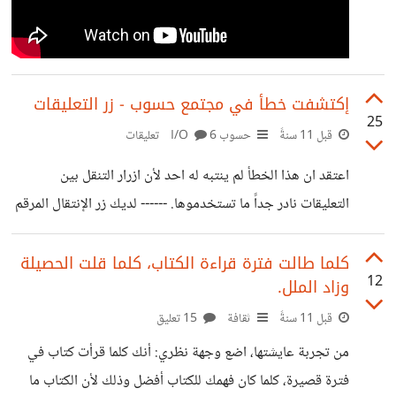
إكتشفت خطأ في مجتمع حسوب - زر التعليقات
25
قبل 11 سنةً
حسوب I/O
6 تعليقات
اعتقد ان هذا الخطأ لم ينتبه له احد لأن ازرار التنقل بين
التعليقات نادر جداً ما تستخدموها. ------ لديك زر الإنتقال المرقم
لتعليقات. كما تعلمون ان بمجرد النزول للتعليقات تختفي ايقونة
الإشعارات والرسائل وغيرها من الـ Header. ثم إذا صعدت الى
كلما طالت فترة قراءة الكتاب، كلما قلت الحصيلة
12
وزاد الملل.
الأعلى تظهر الأيقونات على الـ Header . لكن جرب ان الإنتقال
بين التعليقات بإستخدام الزريين الموجودين أعلى اليسار
قبل 11 سنةً
ثقافة
15 تعليق
وستلاحظ مشكلتين: * سوف تختفي أيقونات الرسائل
من تجربة عايشتها، اضع وجهة نظري: أنك كلما قرأت كتاب في
والإشعارات وغيرها ولن تظهر مرة اخرى حتى تعمل تحديث
فترة قصيرة، كلما كان فهمك للكتاب أفضل وذلك لأن الكتاب ما