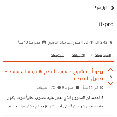
الرئيسية
it-pro
.
2.42 ألف
4.52 مليون مشاهدات المحتوى
عضو منذ
13 سنةً
المساهمات
التعليقات
المجتمعات
يبدو أن مشروع حسوب القادم هو (حساب موحد +
6
تحويل الرصيد )
قبل 11 سنةً
حسوب I/O
9 تعليقات
لا أعتقد ان المشروع الذي تعمل عليه حسوب حالياً سوف يكون
منصة بيع وشراء. توقعاتي انه مشروع يخدم مشاريعها الحالية
ربما يكون: * حساب موحد لدخول الى كافة خدماتها مع إمكانية