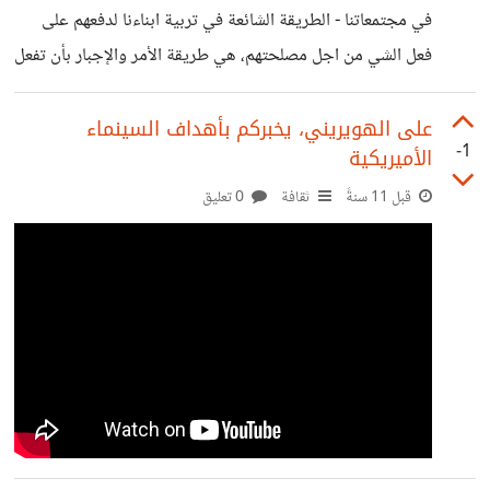
في مجتمعاتنا - الطريقة الشائعة في تربية ابناءنا لدفعهم على
فعل الشي من اجل مصلحتهم، هي طريقة الأمر والإجبار بأن تفعل
هذا وإلا منعتك عن هذا وذاك. الدكتور عدنان ابراهيم يقول ان
هذا هو الطريق المدمر لأبناءك والتي تهدر كل إمكانياتهم: ---------
على الهويريني، يخبركم بأهداف السينماء
-1
الأميريكية
-- https://www.youtube.com/watch?
v=YsGrMABq9Tw
قبل 11 سنةً
ثقافة
0 تعليق