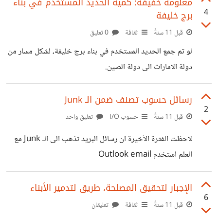
وضعت آيات قرأنية أثناء اللعب كما أنها ايضاً وضعت باب الكعبة
معلومة خفيفة: كمية الحديد المستخدم في بناء
4
برج خليفة
كبوابة لدخول الى عالم الجن. *شاهد:*
https://youtu.be/WummsHgKyoA
قبل 11 سنةً
ثقافة
0 تعليق
لو تم جمع الحديد المستخدم في بناء برج خليفة، لشكل مسار من
دولة الامارات الى دولة الصين.
رسائل حسوب تصنف ضمن الـ Junk
2
قبل 11 سنةً
حسوب I/O
تعليق واحد
لاحظت الفترة الأخيرة ان رسائل البريد تذهب الى الـ Junk مع
العلم استخدم Outlook email
الإجبار لتحقيق المصلحة، طريق لتدمير الأبناء
6
قبل 11 سنةً
ثقافة
تعليقان