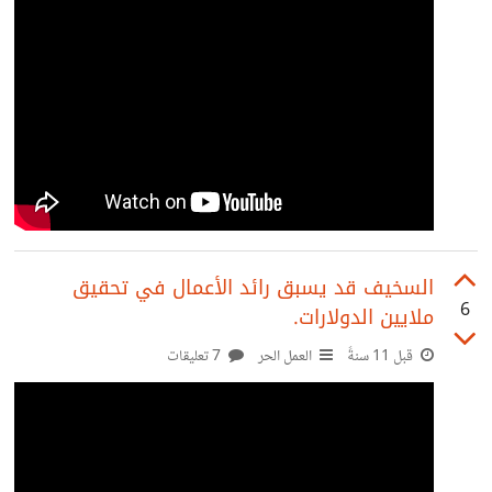
"أوبجكت اورينتد" - "في بي ان" - "اي او اس"* الى حد ما،
أتفق معك في تعريب اي شي لو كنت تتحاور مع شخص
السخيف قد يسبق رائد الأعمال في تحقيق
6
ملايين الدولارات.
قبل 11 سنةً
العمل الحر
7 تعليقات