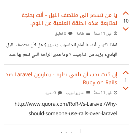
لصفحة. * إستخدم الزريين عدة
هو إلا سلسلة من الصفحات المترابطة فيما بينها. لنفترض أنك
تقرأ كتاب مكون من 500 صفحة. كل يوم تنهي 10 صفحات. هذا
يا من تسهر الى منتصف الليل - أنت بحاجة
10
لمتابعة هذه الحلقة العلمية عن النوم.
يعني أنك بحاجة الى 50 يوم لقراءة هذا الكتاب بالكامل !
*عندما تصل في اليوم الـ 40 ؟ ما مقدار تذكرك للمعلومات التي
قبل 11 سنةً
ثقافة
0 تعليق
قرأتها في اليوم رقم 5 واليوم رقم 10 ؟* ربما المعلومات التي
لماذا نكرس أنفسنا أمام الحاسوب ونسهر ؟ هل لأن منتصف الليل
قرأتها
الهاديء يزيد من إنتاجيتنا ؟ وما مدى الراحة التي ننعم بها عند
نومنا في ساعات النهار ؟ وما مدى التأثير الصحي على أبداننا
نتيجةً لهذه الظاهرة ؟ *تابع هذه الحلقة العلمية المميزة من تقديم
إن كنت تحب أن تلقي نظرة - يقارنون Laravel ضد
1
Ruby on Rails
الدكتور وليد فتيحي*
https://www.youtube.com/watch?
قبل 11 سنةً
تطوير الويب
0 تعليق
v=26_EGqCXmJo
http://www.quora.com/RoR-Vs-Laravel/Why-
should-someone-use-rails-over-laravel