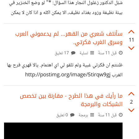
سُئِل الدكتور زغلول النجار هذا السؤال: *" لو وضع الخنزير في
بيئة نظيفة وزود بغذاء نظيف، الا يمكن اكله و اذا كان لا يمكن
اكله فلماذا الله خلقه وحرم اكله"* -----
https://youtu.be/0TqXV_Ej1zo
سأنتف شعري من القهر... لم يدعموني العرب
11
وسرق الغرب فكرتي.
قبل 11 سنةً
تسلية
17 تعليق
ظننتم ان فكرتي غبية ولم تلقو لي اي اهتمام. يالا قهري فرح بها
الغرب http://postimg.org/image/5tirqw9gj
ما رأيك في هذا الطرح - مقارنة بين تخصص
2
الشبكات والبرمجة
قبل 11 سنةً
برمجة
0 تعليق