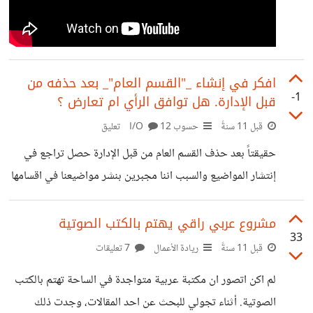
افكر في إنشاء _"القسم العام"_ بعد حذفه من
-1
قبل الإدارة. هل توافق الرأي ام تعارض ؟
قبل 11 سنةً
حسوب I/O
12 تعليق
حقيقتاً بعد حذف القسم العام من قبل الإدارة حصل تراجع في
إنتشار المواضيع والسبب اننا مجبرين بنشر مواضيعنا في اقسامها
المناسبة. قرار الإدارة كان صائب وأغلبنا متفق مع هذه القرار لكي
يترتب توزيع المواضيع وتصبح عملية المتابعة اكثر مرونة
مشروع عربي راقي يهتم بالكتب الصوتية
33
ليستطيع كل عضو تصفية ما يرغب بمتابعة. *قراري في إنشاء
قبل 11 سنةً
ريادة الأعمال
7 تعليقات
القسم مجدداً أتى لحاجتنا له وذلك لصعوبة إنشاء عدة مجتمعات
لم اكن اتصور ان مكتبة عربية متواجدة في الساحة تهتم بالكتب
كلاً في تخصص والإستمرار في ملئها بالمواضيع القيمة لتستقطب
الصوتية. أثناء تجولي للبحث عن احد المقالات، وجدت ذلك
شريحة كبيرة من المتابعين. واعتقد كثير منكم يعاني من ايجاد