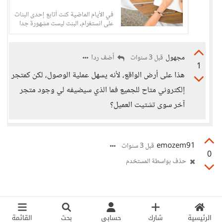
في الأيام الماضية كنت أتابع إحدى البنات
على انستغرام، البنت ليست مشهورة جدا
وليس هذا المهم،
مجهول
أضف ردا
قبل 3 سنوات
1
هذا على أرض الواقع، لأنه يسهل عملية الوصول، لكن كمتجر
إلكتروني متاح للجميع فما الذي سيضيفه لي وجود متجر
آخر سوى تشتيت العميل؟
emozem91
قبل 3 سنوات
0
حذف بواسطة المستخدم
الرئيسية
شارك
حسابي
بحث
القائمة