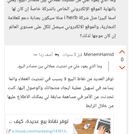
وما الذي يعود علي من تشتيت عملائي بين مصادر البيع، يعني
بالنهاية الموقع الإلكتروني الخاص بالشركة خاصةً إن كان لها
اسما كبيرا مثل شركة i herb مثلا سيكون بمثابة دعم للعلامة
التجارية، والموقع الالكتروني سيصل للكل على مستوى العالم
إن كان موجها لذلك؟
MeriemHamid
أضف ردا
قبل 3 سنوات
0
وما الذي يعود علي من تشتيت عملائي بين مصادر البيع،
توفر العديد من نقاط البيع لا يسبب في تشتيت العملاء وانما
يساعد في تسهيل عملية ايجاد منتجاتك والوصول إليها، كنت
تحدثت عن الأمر في مساهمة سابقة لي يمكنك الاطلاع عليها
من خلال الرابط
توفر نقاط بيع عديدة، كيف يمكنها زيادة الولاء للعلامة التجارية؟ - حسوب I/O
io.hsoub.com/marketing/147613...