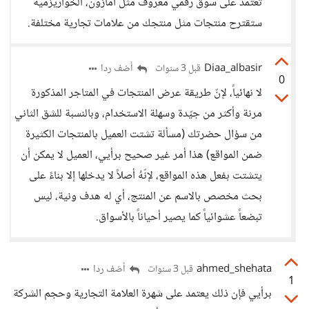
تعتمد على سوق رقمي معروف مثل أمازون، الخواريزمية
ستقترح منتجات مثل منتجك من علامات تجارية مختلفة.
Diaa_albasir
أضف ردا
قبل 3 سنوات
0
لا نهائياً، لإنّ طريقة عرض المنتجات في المتاجر المذكورة
مرنة وأكثر من جيّدة وسهلة الاستخدام، وبالنسبة للشق الثاني
من سؤال حضرتك (مسألة تشتت العميل بالمنتجات الكثيرة
ضمن المواقع) هذا أمر غير صحيح برأيي، العميل لا يمكن أن
يتشتت بفعل هذه المواقع، لإنّهُ أصلاً لا يدخلها إلا بناءً على
بحث مخصص بالاسم عن المنتج، أي له هدف ونية، ليس
تبضعاً عشوائياً كما يصير أحياناً بالأسواق.
ahmed_shehata
أضف ردا
قبل 3 سنوات
1
برأيي فإن ذلك يعتمد على شهرة العلامة التجارية وحجم الشركة