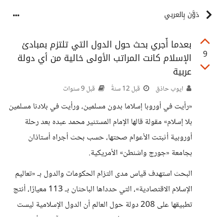
دَوَّن بِالعربي
بعدما أُجري بحث حول الدول التي تلتزم بمبادئ
9
الإسلام كانت المراتب الأولى خالية من أي دولة
عربية
ايوب حاذق
قبل 12 سنةً
قبل 9 سنوات
«رأيت في أوروبا إسلاما بدون مسلمين، ورأيت في بلادنا مسلمين
بلا إسلام» مقولة قالها الإمام المستنير محمد عبده بعد رحلة
أوروبية أثبتت الأعوام صحتها، حسب بحث أجراه أستاذان
بجامعة «جورج واشنطن» الأمريكية.
البحث استهدف قياس مدى التزام الحكومات والدول بـ «تعاليم
الإسلام الاقتصادية»، التي حدداها الباحثان بـ 113 معيارًا، أنتج
تطبيقها على 208 دولة حول العالم أن الدول الإسلامية ليست