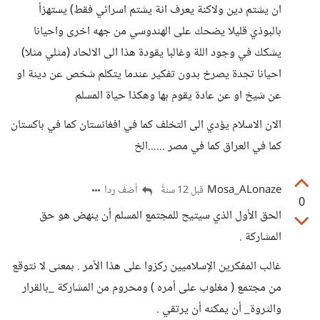
ان يشتم دين ولاكنة يعرف انة يشتم اسرائي فقط) يستهزأ
بالبوذي قليلا يضحك على الهندوسي من جهه اخرى واحيانا
يشكك في وجود اللة وغالبا يقودة هذا الى الالحاد (مثلي مثلا)
احيانا تجدة يصرخ بدون تفكير عندما يتكلم شخص عن دينة او
عن شيخ او عن عادة يقوم بها وهكذا حياة المسلم
الان الاسلام يؤدي الى التخلف كما في افغانستان كما في باكستان
كما في العراق كما في مصر ......الخ
Mosa_ALonaze
أضف ردا
قبل 12 سنةً
0
الحق الأول الذي سيتيح للمجتمع المسلم أن ينهض هو حق
المشاركة .
غالب المفكرين الإسلاميين ركزوا على هذا الأمر . بمعنى لا نتوقع
من مجتمع ( مغلوب على أمره ) ومحروم من المشاركة _بالقرار
والثروة_ أن يمكنه أن يرتقي .