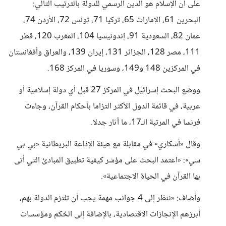
على أن الإسلام هو الدين الرسمي للدولة بالترتيب التالي:
البحرين 61، الإمارات 65، تركيا 71، تونس 72، الأردن 74،
عمان 82، السعودية 91، إندونيسيا 104، المغرب 120، قطر
111، مصر 128، الجزائر 131، إيران 139، والعراق وأفغانستان
في المركزين 148 و149، وسوريا في المركز 168.
ووضع البحث إسرائيل في المركز 27 قبل أي دولة إسلامية أو
عربية، في قائمة الدول الأكثر التزاما بأحكام القرآن، وجاءت
فرنسا في المرتبة الـ17، ما أثار جدلا.
وقال «أسكاري» في مقابلة مع هيئة الإذاعة البريطانية «بي بي
سي»: «اعتمد البحث على مؤشر كيفية تطبيق المبادئ التي أتى
بها القرآن في الحياة الاجتماعية».
وأضاف: «ننظر إلى 4 جوانب مهمة يجب أن تلتزم الدولة بهم،
أبرزهم الإنجازات الاقتصادية، بالإضافة إلى الحُكم ومؤسسات