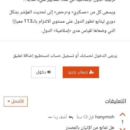
ويسعى كل من «عسكري» و«رحمن» إلى تحديث المؤشر بشكل
دوري ليتابع تطور الدول على مستوى الالتزام بالـ113 معيارًا
التي وضعاها لقياس مدى «إسلامية» الدول.
يرجى الدخول لحسابك أو تسجيل حساب لتستطيع إضافة تعليق
حساب جديد
دخول
التعليقات
الأفضل
hanymoh
أضف ردا
قبل 12 سنةً
1
هل تمانع من الإتيان بالمصدر