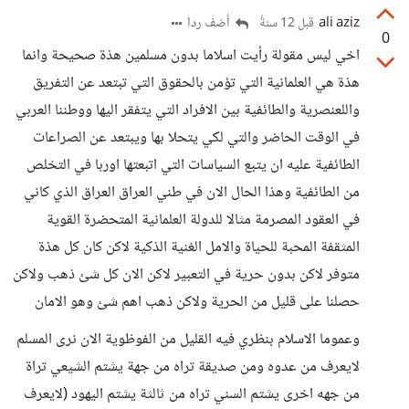
ali aziz
أضف ردا
قبل 12 سنةً
0
اخي ليس مقولة رأيت اسلاما بدون مسلمين هذة صحيحة وانما
هذة هي العلمانية التي تؤمن بالحقوق التي تبتعد عن التفريق
واللعنصرية والطائفية بين الافراد التي يتفقر اليها ووطننا العربي
في الوقت الحاضر والتي لكي يتحلا بها ويبتعد عن الصراعات
الطائفية عليه ان يتبع السياسات التي اتبعتها اوربا في التخلص
من الطائفية وهذا الحال الان في طني العراق العراق الذي كاني
في العقود المصرمة مثالا للدولة العلمانية المتحضرة القوية
المثقفة المحبة للحياة والامل الغنية الذكية لاكن كان كل هذة
متوفر لاكن بدون حرية في التعبير لاكن الان كل شئ ذهب ولاكن
حصلنا على قليل من الحرية ولاكن ذهب اهم شئ وهو الامان
وعموما الاسلام بنظري فيه القليل من الفوظوية الان نرى المسلم
لايعرف من عدوه ومن صديقة تراه من جهة يشتم الشيعي تراة
من جهه اخرى يشتم السني تراه من ثالثة يشتم اليهود (لايعرف