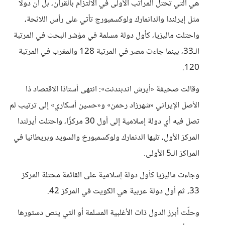
هي التي تحتل المراتب الأولى في الالتزام بالقرآن، بل أن دولا
مثل إيرلندا والدانمارك ولوكسمبورج تأتي على رأس اللائحة،
واحتلت ماليزيا، كأول دولة مسلمة في مؤشر البحث في المرتبة
الـ33، بينما جاءت مصر في المرتبة 128 والمغرب في المرتبة
120.
وقالت صحيفة «أيرش اندبندنت»: انتهى أستاذا الاقتصاد ذا
الأصل الإيراني «شهرزاد رحمن» و«حسين أسكاري» إلى ترتيب لم
تصل فيه أي دولة إسلامية إلى أول 30 مركزًا، واحتلت أيرلندا
المركز الأول، تليها الدنمارك ولوكسمبورخ والسويد وبريطانيا في
المراكز الـ5 الأولى.
وجاءت ماليزيا كأول دولة إسلامية على القائمة محتلة المركز
33، ثم أول دولة عربية هي الكويت في المركز 42.
وحلّت أبرز الدول ذات الأغلبية المسلمة أو التي ينص دستورها