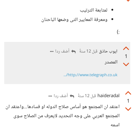
لمتابعة الترتيب
ومعرفة المعايير التى وضعها الباحثان
:)
ايوب حاذق
أضف ردا
قبل 12 سنةً
1
المصدر
http://www.telegraph.co.uk/...
haideradal
أضف ردا
قبل 12 سنةً
1
اعتقد ان المجتمع هو أساس صلاح الدوله او فسادها...واعتقد ان
المجتمع العربي على وجه التحديد لايعرف من الصلاح سوى
اسمه