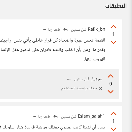
التعليقات
Rafik_bn
أضف ردا
قبل سنتين
1
القصة تحمل عبرة واضحة: كل قرار خاطئ يأتي بثمن. راجيف دفع
بقدر ما أؤمن بأن الذنب والندم قادران على تدمير عقل الإنسا
الهروب منها.
مجهول
قبل سنتين
0
حذف بواسطة المستخدم
Eslam_salah1
أضف ردا
قبل سنتين
1
يبدو أن لدينا كاتب عبقري يمتلك موهبة فريدة هنا، أسلوب