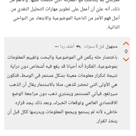
معرفتي بما يتناسب مع المعرفة التي حصلت عليها. والأهم من
ذلك، أنه عليّ أن أعمل على تطوير مهارات التحليل النقدي من
أجل فهم الأمر من الناحية الموضوعية والابتعاد عن النواحي
الذاتية.
مجهول
أضف ردا
قبل 3 سنوات
0
باختصار حله يكمن في الموضوعية والبحث وتقييم المعلومات
بموضوعية، الفكرة أنه أحيانا قد يقع فيه أشخاص دون دراية
نتيجة لتكرار معلومات معينة بشكل مستمر في الوسط، فتكون
هي الأولى التي تحضر للذهن، مثلا بالاستثمار يقال أن الذهب
سيرتفع، فيأتي المستثمر ويشتري ذهب دون مراجعة الوضع
الاقتصادي العالمي وتوقعات الخبراء، وبعد ذلك يجد قراره
خاطىء لأنه لم يستمع ويجمع المعلومات ويدرسها ككل قبل أن
يتخذ القرار.