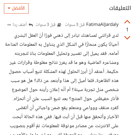
التعليقات
الأفضل
FatimaAlJardaly
أضف ردا
قبل 3 سنوات
قبل 3 سنوات
1
لدى قرائتي لمساهتك تبادر إلى ذهني فورًا أنّ العقل البشري
أحيانًا يكون منحازًا في الشكل الذي يتناول به المعلومات المتاحة
أمامه. فقد يميل إلى تفسير وتحليل المعلومات بناءً لتجربته
ومشاعره الماضية وهو ما قد يفرز نتائج مغلوطة وقرارات غير
حكيمة. أعتقد أنّ أبرز الحلول لهذه المشكلة تتبع أسباب حصول
هذه الظاهرة، فلما أميل إلى هذا وأبتعد عن ذاك؟ هل هو سبب
شخصي مثل تجربة سيئة؟ أم أنّه إعلان رأيته حول الموضوع
فأثار حفيظتي حول المنتج؟ بعد تتبع السبب عليّ أن أتحرّاه.
كفرد مثقف ووواعي ومتعلم يقع ضمن واجباتي أن أتقصّى
الأخبار وأتحقق منها قبل أن أبت فيها. ففي هذه الحالة أبحث
على الانترنت عن مصادر موثوقة للمعلومات ثمّ أقوم بتصويب