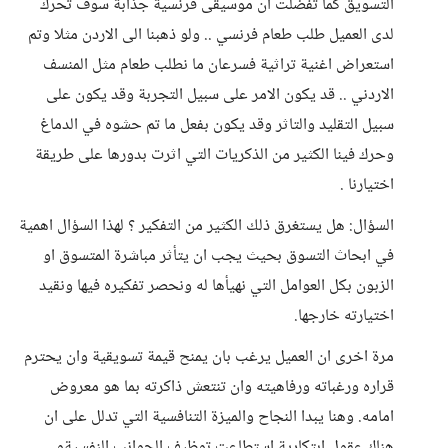
التسويق كما تفضلت ان موسيقى فرنسية جذابة سوف تحرك
لدى العميل طلب طعام فرنسي .. ولو ذهبنا الى الاردن مثلا وتم
استعراض اغنية تراثية فسرعان ما نطلب طعام مثل المنسف
الاردني .. قد يكون الامر على سبيل التجربة وقد يكون على
سبيل التقليد والتاثر وقد يكون بفعل ما تم حشوه في الدماغ
وحرك فينا الكثير من الذكريات التي اثرت بدورها على طريقة
اختيارنا .
السؤال: هل يستغرق ذلك الكثير من التفكير ؟ لهذا السؤال اهمية
في ابحاث التسوق بحيث يجب ان يتأثر مباشرة المتسوق او
الزبون بكل العوامل التي نهيأها له ونحصر تفكيره فيها ونقيد
اختيارته خارجها.
مرة اخرى ان العميل يرغب بان يمنح قيمة تسويقية وان يحترم
قراره ورغباته ورفاهيته وان تنتعش ذاكرته بما هو معروض
امامه. وهنا يبدا النجاح والميزة التنافسية التي تدلل على ان
هناك عقول ابتكارية استطاعت توظيف الجوانب النفسيةو