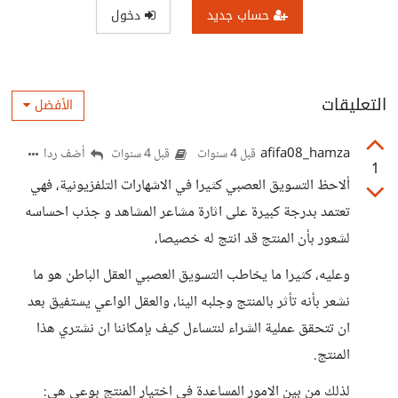
حساب جديد
دخول
التعليقات
الأفضل
afifa08_hamza
أضف ردا
قبل 4 سنوات
قبل 4 سنوات
1
ألاحظ التسويق العصبي كثيرا في الاشهارات التلفزيونية، فهي
تعتمد بدرجة كبيرة على اثارة مشاعر المشاهد و جذب احساسه
لشعور بأن المنتج قد انتج له خصيصا،
وعليه، كثيرا ما يخاطب التسويق العصبي العقل الباطن هو ما
نشعر بأنه تأثر بالمنتج وجلبه الينا، والعقل الواعي يستفيق بعد
ان تتحقق عملية الشراء لنتساءل كيف بإمكاننا ان نشتري هذا
المنتج.
لذلك من بين الامور المساعدة في اختيار المنتج بوعي هي: