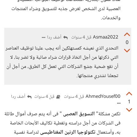
العصبية لدى الشخص لغرض جذبه للتسويق وشراء المنتجات
والخدمات.
Asmaa2022
أضف ردا
قبل 4 سنوات
0
التحدي الذي نعيشه كمستهلكين أنه يجب علينا توظيف العناصر
التي ذكرتها من أجل اتخاذ قرارات شراء صائبة ولا تضر بنا، لا
أن نقع ضحية جشع الشركات التي تعمل كل الطرق، من أجل أن
تجعلنا نشتري منتجاتها.
AhmedYousef00
أضف ردا
قبل 4 سنوات
قبل 4 سنوات
1
تكمن مشكلة"
التسويق العصبى
" فى أنه يتم صرف أموال طائلة
فى الشركات من أجل دراسته وتغطية تكاليف الأبحاث الخاصة
به، وأستعمال
تكنولوجيا الرنين المغناطيسى
لدراسة نفسية