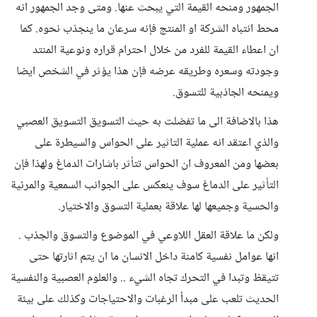
الجمهور ومنحه القيمة التي يبحث عنها. ومتى وجد الجمهور انه
محط انتباه الشركة او المنتج فإنه سرعان ما ينجذب نحوه. كما
ان اعطاء القيمة للفرد من خلال احترام قراره ونوعية المنتد
وجودته وسعره وطريقه عرضه فإن هذا يؤثر في الشخص ايضا
ويمنحه الجاذبية للتسوق.
هذا بالاضافة الى ما تفضلت به حيث التسويق التسويق العصبي
والذي اعتقد انه عملية التاثير على الحواس والسيطرة على
بعضها ومن المعروف ان الحواس تتأثر باشارات الدماغ ولهذا فإن
التأثير على الدماغ سوف ينعكس على الجوانب السمعية والمرئية
والحسية وجميعها لها علاقة بعملية التسوق والاختيار.
ولكن ما علاقة العقل اللاوعي في الموضوع والتسوق والجذب .
انها عوامل نفسية كامنة داخل الانسان ما ان يتم اثارتها حتى
تتيقظ وتبدا في التحرك تجاه الشيء .. والعلوم العصبية والنفسية
الحديث تلعب على مبدأ الرغبات والاحتياجات وكذلك على بيئة