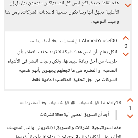
هذه نقاط جيدة، لكن ليس كل المستهلكين يقومون بها، بل إن
الأغلبية تجهل أنها ربما تكون ضحية لاعلانات الشركات، ومن هنا
وجبت التوعية.
AhmedYousef00
أضف ردا
قبل 4 سنوات
0
الكل يعلم بأن ليس هناك شركة لا تريد جذب العملاء بأى
طريقة من أجل زيادة مبيعاتها، ولكن رغبات البشر فى الأشياء
الصحية أو المضرة هى ما تجعلهم يجهلون بأنهم ضحية
الشركات من أجل تحقيق المكاسب المادية فقط.
Tahany18
أضف ردا
قبل 4 سنوات
قبل 4 سنوات
1
أجد أن التسويق العصبي آلية فعالة للشركات
هذه استراتيجية الشركات والتسويق الإلكتروني والتي تستهدف
التأثير على أفكارنا وتلبية احتياجات بداخلنا وأحياناً غرسها.