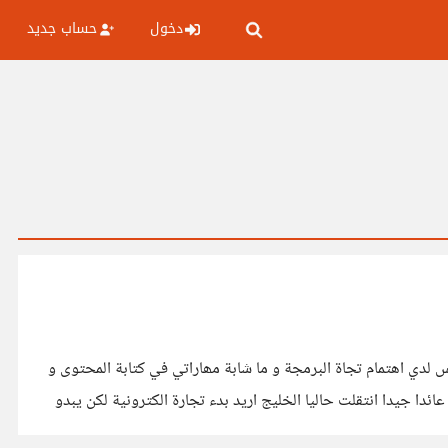
دخول
حساب جديد
لكن لم ألقى عائدا كبيرا كيف لي ان اجد فرصة عمل عن بعد ليس لدي اھتمام تجاة البرمجة و ما شابة مھاراتي في كتابة المحتوى و
ت في التسويق الالكتروني في بلدي و حققت منة عائدا جيدا انتقلت حاليا الخليج اريد بدء تجارة الكترونية لكن يبدو