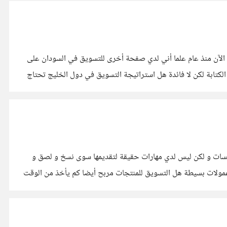
السلام عليكم أرغب بالافادة في موضوع التسويق الالكتروني أعمل بتسويق منتجات متنوعة سيارات عقارات منتجات لكن بدون نتيجة حتى الآن منذ عام علما أني لدي صفحة أخرى للتسويق في السودان على
م لخدمات الكتابة لكن لا فائدة ھل استراتيجة التسويق في دول الخليج تحتاج
بة المحتوى عملت في خمسات و لكن ليس لدي مهارات حقيقة لتقديمها سوى نسخ و لصق و
ادخال و كتابة ما هي المهارات التي تنصحوني بتعلمها هل التعليق الصوتي جيد أيضا عملت بالتسويق لمنتجات على فيسبوك أحقق منها لكن عمولات بسيطة هل التسويق للمنتجات مربح أيضا كم يأخذ من الوقت