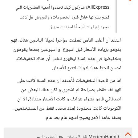
AliExpress؟ شاركون كيف تحددوا أهمية المشتريات التي
قمتم بشرائها خلال فترة الخصومات؟ والعروض هل كانت
مجرد إغراءات أم حقًا استفدت منها؟
اعتقد أن أغلب الناس تفطنت مؤخرا لحيلة البائعين هناك، فهم
يقومو بزيادة الأسعار قبل اسبوع او اسبوعين بعدها يقومون
بتخفيضها في هذه المدة ليظهرو للناس أن هناك تخفيضات،
لحسن الحظ هناك ادوات لتتبع الأسعار.
اما من ناحية التخفيضات فأعتقد ان هذه السنة كانت على
الهواتف فقط، بصراحة لم اشتري و لكن هناك البعض من
اصدقائي قامو بشراء هواتف و كانت الأسعار ممتازة، الا ان
الكوبونات كانت محدودة لعدد محدد فقط من المستخدمين،
بصفة عامة الأمر يصبح اسوء عام بعد عام.
MeriemHamid
أضف ردا
قبل 3 سنوات