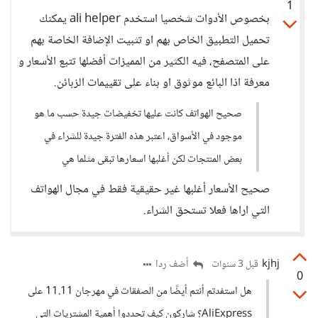
1
بخصوص الأدوات شخصيا استخدم ali helper يمكنك
تحميل التطبيق الخاص بهم او تثبيت الإضافة الخاصة بهم
على المتصفح، فيه الكثير من المميزات أفضلها تتبع الأسعار و
معرفة اذا البائع موثوق او بناء على تقييمات الزبائن.
صحيح الهواتف كانت عليها تخفيضات جيدة حسب ما هو
موجود في الأسواق، اعتبر هذه الفترة جيدة للشراء في
بعض المنتجات لكن أغلبها اسعارها تبقى مثلما هي
صحيح الأسعار أغلبها غير حقيقية فقط في مجال الهواتف
التي اراها فعلا تستحق الشراء.
kjhj
أضف ردا
قبل 3 سنوات
0
هل استفدتم أنتم أيضًا من الصفقات في مهرجان 11.11 على
AliExpress؟ شاركون كيف تحددوا أهمية المشتريات التي