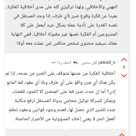
المهني والأخلاقي، ولهذا تركيزي كله على مدى أخلاقية الفكرة،
بعيدا عن فكرة وقوع ضرر لأي طرف، إذا وجد المستقل في
نفسه القدرة على تأدية عمله بشكل جيد أيعمل على كلا
المشروعين أم الفكرة نفسها غير مقبولة أخلاقيا، ففي النهاية
عملك سيفيد محتوى شخص منافس لمن عملت معه أولا!
jawad_x
أضف ردا
قبل سنتين
1
أخلاقية الفكرة من عدمها متوقف على الضرر من عدمه, إذا لم
يكن هناك أي ضرر واقع على أي طرف وبلا أي عقود فما المانع
إذن؟ أما إن حدث ضرر فما على المتضرر إلا اللجوء للقضاء,
ويمكن للشركة توكيل محامي بدولة المستقل لرفع شكاية
ضده للضرر الذي حصل لها, فعدم وجود قوانين وعقود تنظم
العمل الحر لا يعني إخلاء المسؤولية من الأضرار الحاصلة.