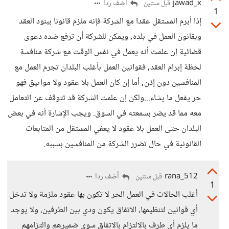
jawad_x
أضف ردا
قبل سنتين
1
إذا أبرم المستقل عقدا مع الشركة فإنه ملزم قانونا ببنود العقد
وبقانون العمل في بلده, ويمكن للشركة أن ترفع ضده دعوى
قضائية إن علمت أنه يعمل في نفس الوقت مع شركة منافسة
لحظة إبرام العقد, فقوانين العمل بأغلب البلدان تجرم العمل مع
المنافسين دون إذن, أما إن كان العمل بلا عقود ولا مواثيق فهو
حر يفعل ما يشاء...ولكن إن علمت الشركة قد تتوقف عن التعامل
معه مما قد يضر بسمعته في السوق. ويجب الإشارة أنه في بعض
البلدان حتى العمل بلا عقود لا يعفي المستقل من المتابعات
القانونية في حال تضرر الشركة من المنافسين بسببه.
rana_512
أضف ردا
قبل سنتين
1
أغلب الحالات في العمل الحر لا تكون بها عقود ملزمة ولا تدخل
أي قوانين لتنظيمها، الاتفاق يكون ودي بين الطرفين، ولا يوجد
ما يلزم أي طرف بالالتزام بالاتفاق سوى ضميرهم والتزامهم