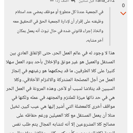
rana_512
أضف ردا
قبل سنتين
0
في الجمعية عندنا كل متطوع أو موظف يمضي عند استلام
وظيفته على إقرار أن لإدارة الجمعية الحق في التحقيق معه
واتخاذ إجراء قانوني ضده في حال ثبوت أنه يعمل بمكان
آخر مشابه،
هذا لا وجود له في عالم العمل الحر، حتى الإتفاق العادي بين
المستقل والعميل هو غير موثق والإخلال بأحد بنود العمل سهلا
كثيرا على كلا الطرفين، ما قد يحكمهما هو رغبتهم في إنجاز
العمل من أجل المصلحة المشتركة والالتزام الأخلاقي، وكلا
السببين قد يتلاشا لسبب أو لآخر، وهذه المرونة في العمل الحر
هي في حد ذاتها ميزة للملتزم والمجتهد في عمله ولكنها في
مواقف أخرى كالمعضلة التي أشير إليها هي عيب كبير، تخيل
مثلا أن يعمل المستقل مع كلا العميلين ورغم حفاظه على
مصالح كلا المشروعين إلا أنه لتشابه المجال يتم طلب نفس