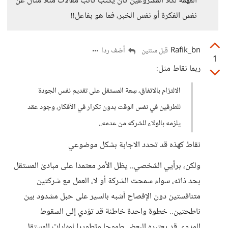
المهمة لكلا المشروعين كأن يكتب كاتب مقالات مثلا مثال عن
نفس الفكرة أو نفس الخبر، فما هو بفاعل!!
Rafik_bn
أضف ردا
قبل سنتين
1
ربما نقاط مثل:
الالتزام بالاتفاق، سِعة المستقل على تقديم نفس الجودة
للطرفين في نفس الوقت بدون تكرار في الأفكار، وجود عقد
يلزمه بالولاء للشركه من عدمه..
نقاط كهذه قد تحدد الاجابة بشكل موضوعي
ولكن، برأيي الشخصي.. يظل الأمر معتمدا على مبادئ المستقل
بحد ذاته، سواء سمحت الشركة أو لا، العمل مع شركتين
متنافستين دون الإفصاح أشبه بالسير على حبل مشدود بين
ناطحتين.. خطوة واحدة خاطئة قد تؤدي إلى السقوط
المدوي.قد يعتبره البعض طموحا وتطويرا لمهارات المستقل