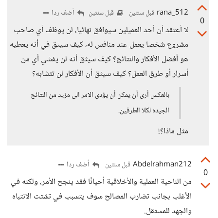
rana_512
أضف ردا
قبل سنتين
قبل سنتين
0
لا أعتقد أن أحد العميلين سيوافق نهائيا، لن يوظف أي صاحب
مشروع شخصا يعمل عند منافس له، كيف سيثق في أنه يعطيه
هو أفضل الأفكار والنتائج؟ كيف سيثق أنه لن يفشي أي من
أسرار أو طرق العمل؟ كيف سيثق أن الأفكار لن تتشابه؟
بالعكس أرى أن يمكن أن يؤدى الامر الى مزيد من النتائج
الجيده لكلا الطرفين.
مثل ماذا؟!
Abdelrahman212
أضف ردا
قبل سنتين
0
من الناحية العملية والأخلاقية أحيانًا فقد ينجح الأمر، ولكنه في
الأغلب بجانب تضارب المصالح سوف يتسبب في تشتت الانتباه
والجهد للمستقل.