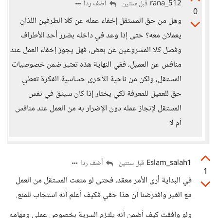
rana_512
أضف ردا
قبل سنتين
0
وهل من حق المستقل إخفاء عمله عن كلا الطرفين اللذان
يعملان معه؟ حتى إذا وعد في داخله بضرر أحد الأطراف
وفصل كلا المشروعين عن بعض، فهل يجوز إخفاء العمل عند
منافس عن العميل، ففي النهاية هذه تعتبر ضمن خصوصيات
المستقل، ولكن من ناحية الأخرى حساسية الفكرة تعطي
حق للعميل للمعرفة لكي يختار إذا كان سيثق في نفس
المستقل لإنجاز عمله دون الإضرار به من العمل عند منافس
أم لا
Eslam_salah1
أضف ردا
قبل سنتين
1
في البداية أرى الأمر معقد، فحتى لو منعت المستقل من العمل
مع الغير وافترضنا أن هذا حقي فكيف أعلم أنه استجاب للمنع.
ولو وافقت كيف أضمن أنه يلتزم السرية بخصوص عملي ومهامه