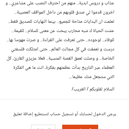
عذاب و دروس ابدية.. منهم من احترف النصب على مشاعري.. و
اخرون قدموا لي صدق قلوبهم من داخل المواقف العصيبة..
تعلمت ان البدايات متاحة للجميع.. بينما النهايات للصديق فقط..
عشت الحياة ك شبه محارب يبحث عن معنى للسلام.. للقيمة..
للوفاء.. لوجوده.. حتى تعرفت على القراءة.. و صرت مهوسا بها..
درست و تعمقت في كل مجالت العالم.. حتى امتلكت فلسفتي
الخاصة.. و وصلت لعمق القصة المنسية.. فعلا عزيزي القارئ، كل
العظماء عبر التاريخ بدأت عظمتهم بفكرة، انت ما هي الفكرة
التي ستجعل منك عظيما...
السلام لقلوبكم / الغريب/
يرجى الدخول لحسابك أو تسجيل حساب لتستطيع إضافة تعليق