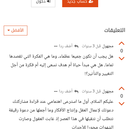
حساب جديد
دخول
التعليقات
الأفضل
مجهول
أضف ردا
قبل 3 سنوات
0
هل يجب أن نكون جميعا عظماء، وما هي الفكرة التي تقصدها
تماما، هل هي مبدأ حياة أم هدف نسعى إليه أم فكرة من أجل
التغيير والتأثير؟!
مجهول
أضف ردا
قبل 3 سنوات
0
عليكم السلام، أول ما استرعى اهتمامي عند قراءة مشاركتك
دعوتك لإعمال العقل وإنتاج الأفكار وما أجملها من دعوة رقيقة
نتطلب أن نتقبلها في هذا العصر إذ غابت العقول وصارت
الشهوات محورا للأحداث