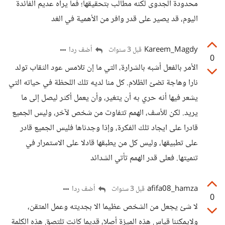
محدودة الجدوى لكنه مطالب بتحقيقها؛ فما يراه عديم الفائدة
اليوم، قد يصير على قدر وافر من الأهمية في الغد
Kareem_Magdy
أضف ردا
قبل 3 سنوات
0
الأمر بالفعل أشبه بالشرارة، التي ما إن تلامس عود الثقاب تولد
نارا وهاجة تضئ الظلام. كل منا لديه تلك اللحظة في حياته التي
يشعر فيها أنه حري به أن يتغير، وأن يعمل أكثر ليصل إلى ما
يريد. لكن للأسف، الهمم تتفاوت من شخص لآخر، وليس الجميع
قادرا على ايجاد تلك الفكرة، وإذا وجدناها فليس الجميع قادر
على تطبيقها، وليس كل من يطبقها قادلا على الاستمرار في
تنميتها. فعلى قدر الهمم تأتي الشدائد
afifa08_hamza
أضف ردا
قبل 3 سنوات
0
لا شئ يجعل من الشخص عظيما الا بجديته وعمل المتقن،
ولايمكننا قياس هذه الميزة أصلا، قديما كانت تلتصق هذه الكلمة