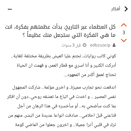
أفكار
كل العظماء عبر التاريخ، بدأت عظمتهم بفكرة، انت
3
ما هي الفكرة التي ستجعل منك عظيماً ؟
edbzuocip
قبل 3 سنوات
كوني كاتب روايات، تحتم عليا العيش بطريقة مختلفة للغاية..
أدركت الكثير و أنا اسري مع قطار العمر، و فهمت ان الحياة
تحتاج لعمق أكثر من المعهود...
اندفعت نحو تجارب مميزة، و اخرى مؤلمة.. شاركت المجهول
نفس المصير .. و اخدت في اتباع ما تعشقه روحي..دون أن افكر
بما كنت سأضحي به.. أو سأخسره في هذا الرهان من أجل
قناعتي قبل احلامي.. صادفت انواعا عديدة من البشر، منهم من
ترك في قلبي أثرا جميلا.. و اخرون جعلوا من الماضي كومة