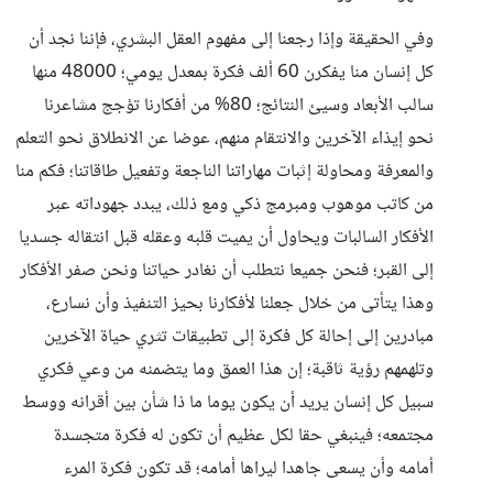
وفي الحقيقة وإذا رجعنا إلى مفهوم العقل البشري، فإننا نجد أن
كل إنسان منا يفكرن 60 ألف فكرة بمعدل يومي؛ 48000 منها
سالب الأبعاد وسيئ النتائج؛ 80% من أفكارنا تؤجج مشاعرنا
نحو إيذاء الآخرين والانتقام منهم، عوضا عن الانطلاق نحو التعلم
والمعرفة ومحاولة إثبات مهاراتنا الناجعة وتفعيل طاقاتنا؛ فكم منا
من كاتب موهوب ومبرمج ذكي ومع ذلك، يبدد جهوداته عبر
الأفكار السالبات ويحاول أن يميت قلبه وعقله قبل انتقاله جسديا
إلى القبر؛ فنحن جميعا نتطلب أن نغادر حياتنا ونحن صفر الأفكار
وهذا يتأتى من خلال جعلنا لأفكارنا بحيز التنفيذ وأن نسارع،
مبادرين إلى إحالة كل فكرة إلى تطبيقات تثري حياة الآخرين
وتلهمهم رؤية ثاقبة؛ إن هذا العمق وما يتضمنه من وعي فكري
سبيل كل إنسان يريد أن يكون يوما ما ذا شأن بين أقرانه ووسط
مجتمعه؛ فينبغي حقا لكل عظيم أن تكون له فكرة متجسدة
أمامه وأن يسعى جاهدا ليراها أمامه؛ قد تكون فكرة المرء