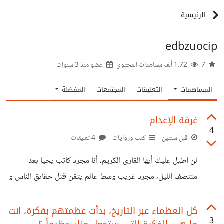
الرئيسية
edbzuocip
7
1.72 ألف مشاهدات المحتوى
عضو منذ
3 سنوات
المساهمات
التعليقات
المجتمعات
المفضلة
غرفة الإعدام
4
قبل سنتين
كتب وروايات
4 تعليقات
لن اطيل عليك أيها القارئ الكريم، أنا مجرد كاتب يحيا بعد
منتصف الليل، مجرد غريب وسط عالم يتقن قتل حقائق الناس و
آمالهم، وددت أن أشركك تجربة بسيطة لي مع العديد من دور
النشر العربية، فقد قمت بتأليف كتابي الخامس الذي بعنوان
كل العظماء عبر التاريخ، بدأت عظمتهم بفكرة، انت
3