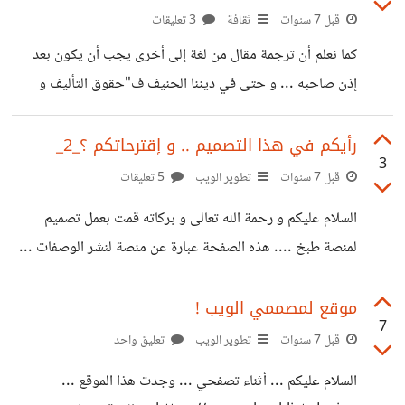
مجرد فكرة ) : - صنع موقع للدفع الإلكتروني ( فلنسميه : dzpay
قبل 7 سنوات
ثقافة
3 تعليقات
). - صنع تطبيق dzpay للهواتف الأندرويد و
كما نعلم أن ترجمة مقال من لغة إلى أخرى يجب أن يكون بعد
إذن صاحبه ... و حتى في ديننا الحنيف ف"حقوق التأليف و
الإبتكار معتبرة شرعا و لا يجوز الإعتداء عليها "... الجملة الأخيرة
مأخوذة من هنا
رأيكم في هذا التصميم .. و إقترحاتكم ؟_2_
3
https://islamqa.info/ar/answers/277189/%D8%A
قبل 7 سنوات
تطوير الويب
5 تعليقات
D%D9%83%D9%85-
السلام عليكم و رحمة الله تعالى و بركاته قمت بعمل تصميم
%D8%AA%D8%B1%D8%AC%D9%85%D8%A9-
لمنصة طبخ .... هذه الصفحة عبارة عن منصة لنشر الوصفات ...
%D8%A7%D9%84%D9%83%D8%AA%D8%A7%D
ما هي آراؤكم . قمت بدمج فكرة تصميم instagram مع فكرة
8%A8-
تصميم hsoub . لمن يسأل عن البرنامج المستخدم في التصميم
موقع لمصممي الويب !
%D9%88%D8%A8%D9%8A%D8%B9%D9%87-
7
: figma (سهل جدا و بسيط). الآراء من حيث : تجربة المستخدم
قبل 7 سنوات
تطوير الويب
تعليق واحد
%D8%AF%D9%88%D9%86-
في التصميم . المساحات . الألوان . التوزيع . التناسق . إضافات
%D8%A7%D8%B0%D9%86-
السلام عليكم ... أثناء تصفحي ... وجدت هذا الموقع ...
أخرى ... https://i.suar.me/LW614/l
%D8%A7%D9%84%D9%85%D9%88%D9%84%D