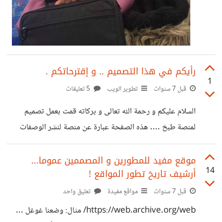
رأيكم في هذا التصميم .. و إقترحاتكم .
1
قبل 7 سنوات
تطوير الويب
5 تعليقات
السلام عليكم و رحمة الله تعالى و بركاته قمت بعمل تصميم
لمنصة طبخ .... هذه الصفحة عبارة عن منصة لنشر الوصفات
(نسيت أن أضيف زر اللايك و الكومنت للوصفات)... ما هي آراؤكم
الأولية من فضلكم . لمن يسأل عن البرنامج المستخدم في
موقع مفيد للمطورين و المصممين عموما...
14
أرشيف تاريخ تطور المواقع !
التصميم : figma (سهل جدا و بسيط). الآراء من حيث : - تجربة
المستخدم في التصميم . - المساحات . - الألوان . - التوزيع .
قبل 7 سنوات
مواقع مفيدة
تعليق واحد
-التناسق . - إضافات أخرى ... https://i.suar.me/9q803/l
https://web.archive.org/web/ مثال: وضعنا غوغل ...