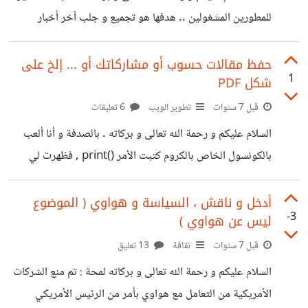
يتمكنوا من تجريبها .. هذا الموقع ( https://serveo.net/ )
للمطورين المشغولين .. هدفها هو تجميع و جلب آخر أخبار
يجعل
التقنيات و التطويرات لك عند فتح tab جديدة على ال
chrome . النبذة الموجودة في وصف -مترجمة-: "أن تكون
حفظ مقالات حسوب أو مشاركاتك أو ... إلخ على
1
شكل PDF
مطور برامج رائعًا يعني أنه يجب عليك دائمًا السعي لمعرفة
المزيد والبقاء على اطلاع دائم بأحدث التقنيات الموجودة هناك.
قبل 7 سنوات
تطوير الويب
6 تعليقات
كل يوم يتم إصدار تقنيات تطوير برامج جديدة ومحدثة عبر
السلام عليكم و رحمة الله تعالى و بركاته . بالصدفة و أنا ألعب
الويب. بالنسبة لنا كمطورين ، فإن البقاء محدثًا يمثل مشكلة
بالكونسول الخاص بالكروم كتبت الأمر ()print , فظهرت لي
كبيرة.
نافذة بها كل الصفحة من الأعلى إلى الأسفل و تخبرني أن
بإستطاعتي أن أحمل الصفحة على شكل PDF .
أدخل و ناقش ، السياسة و هواوي ( الموضوع
-3
ليس عن هواوي )
https://suar.me/8EqwL https://suar.me/jVgJz
تفضلو جربوها .
قبل 7 سنوات
ثقافة
13 تعليق
السلام عليكم و رحمة الله تعالى و بركاته لمحة : تم منع الشركات
الأمريكية من التعامل مع هواوي بأمر من الرئيس الأمريكي