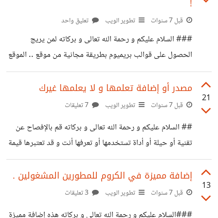
!
الموقع مختص في : مجال الطبخ . تاريخ البدأ العمل عليه بصفة
قبل 7 سنوات
تطوير الويب
تعليق واحد
متقطعة لعدة أسباب : أكثر من 5 أشهر من البدأ في تطوير الفكرة
. آخر تحديث في التصميم (بعضها فقط) :
### السلام عليكم و رحمة الله تعالى و بركاته لمن يريج
https://suar.me/VQZXw
الحصول على قوالب بريميوم بطريقة مجانية من موقع .. الموقع
يعرض كل شهر قالب مدفوع بشكل مجاني , و طريقة الحصول
عليه فقط بالدخول إلى الموقع الرسمي
مصدر أو إضافة تعلمها و لا يعلمها غيرك
21
https://themeforest.net/ ثم التسجيل إن لم تكن مسجل ,
قبل 7 سنوات
تطوير الويب
7 تعليقات
في الصفحة الرئيسية قم بالنزول إلى حوالي قبل نصف الصفحة ,
## السلام عليكم و رحمة الله تعالى و بركاته قم بالإفصاح عن
ستجد عبارة Grab June's free items , قم بتحميله مجانا '
تقنية أو حيلة أو أداة تستخدمها أو تعرفها أنت و قد تعتبرها قيمة
بالإضافة أن بجانبه مجموعة من الأغراض المجانية لهذا الشهر
و لكن قد يجهلها الآخرون . بالنسبة لي : في حال كنت تقوم
أيضا كسكريبت معين
بتطوير موقع على السيرفر المحلي في جهازك , إذا أردت أن
إضافة مميزة في الكروم للمطورين المشغولين .
13
يجرب موقعك بعض الأشخاص , فالحل هو رفع الموقع على أي
قبل 7 سنوات
تطوير الويب
3 تعليقات
بيئة مجانية مثل 000webhost أو heroku أو .. إلخ لكي
###السلام عليكم و رحمة الله تعالى و بركاته هذه إضافة مميزة