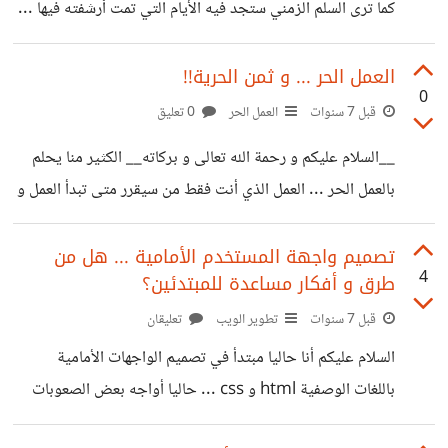
.... و شكرا
كما ترى السلم الزمني ستجد فيه الأيام التي تمت أرشفته فيها ...
تصفحها بنفسك :) https://i.suar.me/OQmKa/l و هذا
شكل غوغل في التسعينات 1999م:
العمل الحر ... و ثمن الحرية!!
0
https://i.suar.me/dqJ7p/l
قبل 7 سنوات
العمل الحر
0 تعليق
__السلام عليكم و رحمة الله تعالى و بركاته__ الكثير منا يحلم
بالعمل الحر ... العمل الذي أنت فقط من سيقرر متى تبدأ العمل و
متى تنتهي ... العمل الذي لا يوجد فيه من يقف عند رأسك و
يخبرك ما الذي تفعله... العمل الذي هو نفسه متحرر من الوقت ..
تصميم واجهة المستخدم الأمامية ... هل من
4
طرق و أفكار مساعدة للمبتدئين؟
وقت العمل هو أنت و ليس الوقت نفسه ... لا ل من 8صباحا إلى
4مساءا !! ... لكن هل تسائلت عن الثمن الذي تطالبك به هاته
قبل 7 سنوات
تطوير الويب
تعليقان
الحرية ؟ ... ما الذي
السلام عليكم أنا حاليا مبتدأ في تصميم الواجهات الأمامية
باللغات الوصفية html و css ... حاليا أواجه بعض الصعوبات
في التصميم الدقيق للأشياء(Layouts) .. لم أنتقل بعد إلى