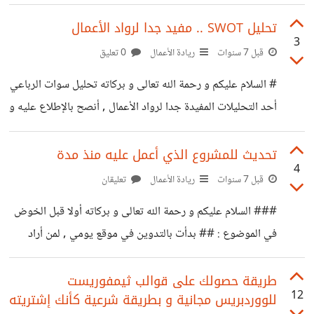
مقال مفيد ... تابع من هنا
%D8%A7%D9%86%D8%B7%D9%84%D8%A7%D
https://blog.khamsat.com/why-storytelling-is-
تحليل SWOT .. مفيد جدا لرواد الأعمال
9%82-
3
important-in-marketing/?
قبل 7 سنوات
ريادة الأعمال
0 تعليق
%D9%85%D8%AC%D8%AA%D9%85%D8%B9-
utm_content=bufferb1ec3&utm_medium=social
arabia-io-%D8%A3%D9%87%D9%84%D8%A7-
# السلام عليكم و رحمة الله تعالى و بركاته تحليل سوات الرباعي
&utm_source=twitter.com&utm_campaign=buff
%D8%A8%D8%A7%D9%84%D8%B9%D8%A7%D
أحد التحليلات المفيدة جدا لرواد الأعمال , أنصح بالإطلاع عليه و
er
9%84%D9%85
بشدة .https://blog.mostaql.com/swot-analysis/?
utm_content=buffercad82&utm_medium=social
تحديث للمشروع الذي أعمل عليه منذ مدة
4
&utm_source=twitter.com&utm_campaign=buff
قبل 7 سنوات
ريادة الأعمال
تعليقان
er
### السلام عليكم و رحمة الله تعالى و بركاته أولا قبل الخوض
في الموضوع : ## بدأت بالتدوين في موقع يومي , لمن أراد
متابعتي مشكور و تفضل من هنا :
https://yawm.me/@salsaproject اليوم وددت أن طلعكم
طريقة حصولك على قوالب ثيمفوريست
12
للووردبريس مجانية و بطريقة شرعية كأنك إشتريته
على آخر مستجدات المشروع الذي أعمل عليه بصفة موجزة .