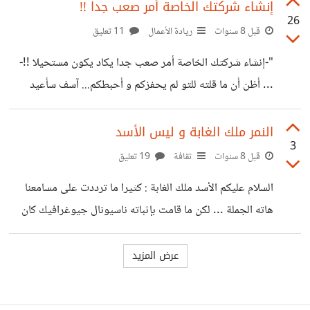
flexbox و grid ... هل من طرق أو تقنيات مساعدة للمبتدئين
إنشاء شركتك الخاصة أمر صعب جدا !!
26
أمثالي؟ بعبارة أخرى هل من طرق أو أفكار رأيت أثرها الواضح
قبل 8 سنوات
ريادة الأعمال
11 تعليق
في صقل مصارة التصميم لديك ؟ شاركني إياها!!
"-إنشاء شركتك الخاصة أمر صعب جدا يكاد يكون مستحيلا !!-
... أظن أن ما قلته للتو لم يحفزكم و أحبطكم... آسف سأعيد
صياغته بطريقة أخرى ..... -إن كنت تنتظر التحفيز للقيام بأي
شيئ فلا تفعل- " خير الكلام ما قل و دل
النمر ملك الغابة و ليس الأسد
3
قبل 8 سنوات
ثقافة
19 تعليق
السلام عليكم الأسد ملك الغابة : كثيرا ما ترددت على مسامعنا
هاته الجملة ... لكن ما قامت بإثباته ناسيونال جيوغرافيك كان
بأن النمر هو ملك الغابة و ليس الأسد ... من الإثباتات التي
وضعتها رقم واحد هي الحجة الدامغة بالنسبة لي:) 1- الأسد لا
يعيش في الغابة ... بل النمر من يعيش في الغابة ... 2-الأسد
إجتماعي ... النمر إنفرادي 3-الأسد كسول ... النمر نشيط 4-