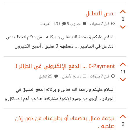
ترامب ، غوغل كانت أحد المقطعين إستخدمت حجة التجسس و
الأمن لتبرر موقفها . كما أعلم و تعلمون أن حججهم واهية و لا
نقص التفاعل
0
تمت بصلة للواقع ، القصة و ما فيها سياسية ، محاولة من أمريكا
قبل 7 سنوات
حسوب I/O
9 تعليقات
لمنع الصين من تجاوزها و الله أعلم . الموضوع 1 : ( أدخل و أقرأ
السلام عليكم و رحمة الله تعالى و بركاته . من منكم لاحظ نقص
كل الروابط في الأسفل لكي تفهم جيدا
التفاعل في المناشير ... معظمهم 0 تعليق . أصبح الكثيرون
يسألون دون أن يلتفت إليهم أحد لإجابتهم .
E-Payment ... الدفع الإلكتروني في الجزائر !
11
قبل 7 سنوات
ريادة الأعمال
25 تعليق
السلام عليكم و رحمة الله تعالى و بركاته الدفع المسبق في
الجزائر .. أرجو من جميع الإخوة مشاركتنا هنا عن أهم المشاكل و
العراقيل التي لم تسمح لهذا المجال من الظهور في الجزائر .
سؤال آخر : هل لو قمنا ببناء مشروع للدفع الإلكتروني في أسفل
ترجمة مقال بفهمك أو بطريقتك من دون إذن
0
صاحبه .
السؤال ، هل سيفشل ؟ و لماذا ؟ شرح مشروع الدفع الإلكتروني (