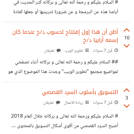
# السلام عليكم و رحمة الله تعالى و بركاته كثر الحديث في
أيامنا هذه عن البرمجة و عن ضرورة تدريسها أو جعلها كمادة
أساسية في المدارس , و أيضا عن جدواها في التحرر من عبأ
الوظيفة اليومية التقليدية بالعمل الحر مثلا أو تأسيس شركتك
أظن أن هذا إول إفتتاح لحسوب د/خ عندما كان
10
إسمه أرابيا د/خ
الخاصة و ما إلى ذلك من حجج في مختلف المجالات .. و بطبيعة
الحال إزداد عدد من يودون تعلمها و إزداد شغفهم بها بقدر
قبل 7 سنوات
تطوير الويب
تعليقان
إطلاعهم على محاسنها و بقدر كبر أهدافهم .. لذلك رأينا أن
## السلام عليكم و رحمة الله تعالى و بركاته أثناء تصفحي
الكثيرين
لمواضيع مجتمع "تطوير الويب" وجدت هذا الموضوع الذي هو
إفتتاح للموقع و رؤية الآغا للموقع آن ذاك و مجمل ما أنشأ الموقع
لأجله . اليوم و بعد 6 سنوات أرى أن الموقع لازال محافظا على
التسويق بأسلوب السرد القصصي
3
رؤاه الأولية مع شعار تطوير الويب العربي و مع خروج الكثير من
قبل 7 سنوات
ريادة الأعمال
تعليقان
منتجات حسوب مثل أكاديمية حسوب و موسوعة حسوب و
# السلام عليكم ورحمة الله تعالى و بركاته خلال العام 2018
خمسات و مستقل.. إلخ، حسوب أضافت الكثير للويب العربي .
أصبح السرد القصصي من أقوى أشكال التسويق بالمحتوى ...
https://io.hsoub.com/webdev/82-