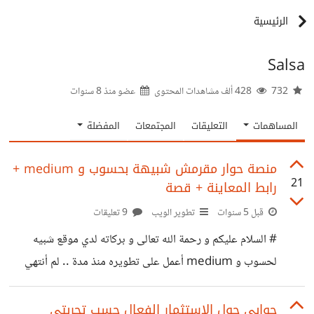
الرئيسية
Salsa
732
428 ألف مشاهدات المحتوى
عضو منذ
8 سنوات
المساهمات
التعليقات
المجتمعات
المفضلة
منصة حوار مقرمش شبيهة بحسوب و medium +
21
رابط المعاينة + قصة
قبل 5 سنوات
تطوير الويب
9 تعليقات
# السلام عليكم و رحمة الله تعالى و بركاته لدي موقع شبيه
لحسوب و medium أعمل على تطويره منذ مدة .. لم أنتهي
منه بعد .. هذا رابط المعاينة https://crispy-
talks.herokuapp.com/wall/new ## حاليا المنصة بها
جوابي حول الإستثمار الفعال حسب تجربتي