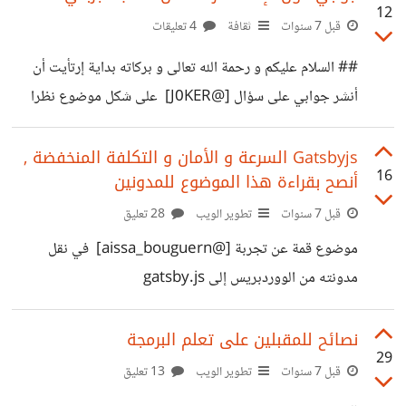
12
المميزات التالية : * يمكنك التسجيل و تسجيل الدخول * يمكنك
قبل 7 سنوات
ثقافة
4 تعليقات
إنشاء مقال (عنوان + إختر المجتمع + صورة إختيارية + المقال)
## السلام عليكم و رحمة الله تعالى و بركاته بداية إرتأيت أن
و نشره * الماركداون مبني من الصفر * العضو يمكنه حذف/حفظ
أنشر جوابي على سؤال [@J0KER]‍ على شكل موضوع نظرا
المقالات في المفضلة * العضو يمكنه متابعة/إلغاء متابعة أعضاء
ﻷن الجواب طال و أيضا لعله يفيد الفئة التي دائما أراها تسأل عن
آخرين * نظام التعليقات
ما هو حل التسويف أو تغيير العادة . # السؤال : >هل لديك
Gatsbyjs السرعة و الأمان و التكلفة المنخفضة ,
16
أنصح بقراءة هذا الموضوع للمدونين
نصائح للإستثمار الفعال ، وكيف اعرف أني لا أضيع وقتي ؟؟ #
الإجابة: إن كنت تقصد تقصد بالإستثمار الفعال هو أن تستفيد من
قبل 7 سنوات
تطوير الويب
28 تعليق
وقتك في التعلم و تستفيد مما تعلمت , فهو مثل
موضوع قمة عن تجربة [@aissa_bouguern]‍ في نقل
مدونته من الووردبريس إلى gatsby.js
https://www.tutomena.com/blogging/switching-
from-wordpress-to-gatsbyjs
نصائح للمقبلين على تعلم البرمجة
29
قبل 7 سنوات
تطوير الويب
13 تعليق