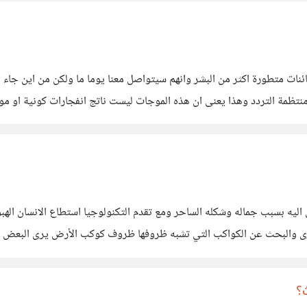
ظمة التردد وهذا يعنى ان هذه الموجات ليست ناتج انفجارات كونية او مو
نالك المليارات من
اليه بسبب جماله وشكله الساحر ومع تقدم التكنولوجيا استطاع الانسان الهب
خرى والبحث عن الكواكب التي تشبه ظروفها ظروف كوكب الأرض يرى البعض م
حدوث زلازل ارضيه عنيفة،.......الخ)
؟