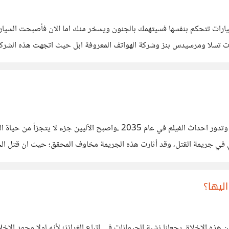
أحدا انه سيكون هناك سيارات تتحكم بنفسها فسيتهمك بالجنون ويسخر منك اما الان فأ
ت تسلا ومرسيدس بنز وشركة الهواتف المعروفة ابل حيث اتجهت هذه الشركات 
ن السيارات ذاتية القيادة هي حماية الانسان من المخاطر
لاشك ان معظمنا شاهد فيلم iRobot بطولة الممثل ويل سميث وتدور احداث ا
 في جريمة القتل، وقد أثارت هذه الجريمة مخاوف المحقق؛ حيث ان قتل ال
لام
اليها؟
ن هذه الاخلاق يجعلنا نشبة الحيوانات في اتباع الغرائز؛ لأنه لولا وجود ال