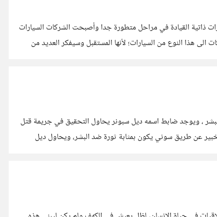
صبحت السيارات ذاتية القيادة في مراحل متطورة جدا وأصبحت الشركات السيارات
الى هذا النوع من السيارات؛ لأنها المستقبل وسيفكر العديد من
لفيلم في عام 2035 ،واصبح الآليين جزء لا يتجزأ من حياة البشر ، ويوجد ضابط اسمه ديل سبونر يحاول التحقيق في جريمة قتل
خبير عن طريق سوني يكون بمثابة ثورة ضد البشر، ويحاول ديل
اخلاقيات في حياة الانسان، لظل يعيش في الكهف ولم يكن ليبني هذه