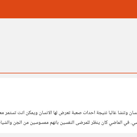
نسان وتنشا غالبا نتيجة احداث صعبة تعرض لها الانسان ويمكن انت تستمر م
ي. في الماضي كان ينظر للمرضى النفسين بانهم ممسوسين من الجن والشياطي
العصر الحديث. اما في عصرنا الحالي فاستطاع الانسان عمل أبحاث في