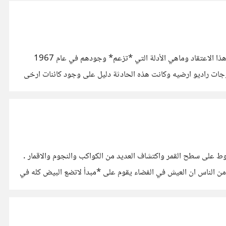
يعتقد بعض الناس انه يوجد حياة خارج كوكب الأرض وهذه الكائنات متطورة اكثر من البشر وانهم سيتواصل معنا يوما ما ولكن من اين جاء هذا الاعتقاد وماهي الأدلة التي *تزعم* وجودهم في عام 1967
جات راديو ارضيه وكانت هذه الحادثة دليل على وجود كائنات ارخى
وط على سطح القمر واكتشاف العديد من الكواكب والنجوم والاقمار .
ن الناس ان العيش في الفضاء يقوم على *مبدأ لاتضع البيض كله في