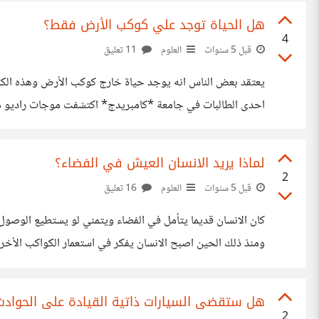
هل الحياة توجد علي كوكب الأرض فقط؟
4
قبل 5 سنوات
العلوم
11 تعليق
احدى الطالبات في جامعة *كامبريدج* اكتشفت موجات راديو منت
ترسل لنا إشارات تدل على وجدهم في حين ان البعض الاخر ان ه
لماذا يريد الانسان العيش في الفضاء؟
2
قبل 5 سنوات
العلوم
16 تعليق
كان الانسان قديما يتأمل في الفضاء ويتمني لو يستطيع الوصول 
ومنذ ذلك الحين اصبح الانسان يفكر في استعمار الكواكب الأ
سله واحدة* حيث اذا أصاب الأرض أي مكروه مثل:( سقوط نيزك، 
هل ستقضى السيارات ذاتية القيادة على الحوادث
2