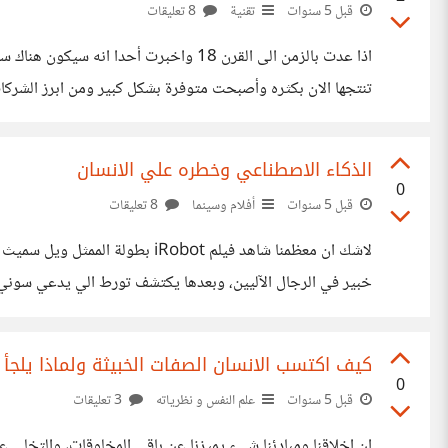
قبل 5 سنوات
تقنية
8 تعليقات
اذا عدت بالزمن الى القرن 18 واخبرت 
تنتجها الان بكثره وأصبحت متوفرة بشكل كبير ومن ابرز الشركا
الناس في اقتنائها #*اهداف السيارات ذاتية القيادة* ان الهدف م
الذكاء الاصطناعي وخطره علي الانسان
0
قبل 5 سنوات
أفلام وسينما
8 تعليقات
خبير في الرجال الآليين، وبعدها يكتشف تورط الي يدعي سوني
سبونر التحقيق في الامر وحماية مصير البشر من الهلاك . ان الأف
كيف اكتسب الانسان الصفات الخبيثة ولماذا يلجأ 
0
قبل 5 سنوات
علم النفس و نظرياته
3 تعليقات
ان اخلاقنا ومبادئنا شيء يميزنا عن باقي المخلوقات، والتخلي ع