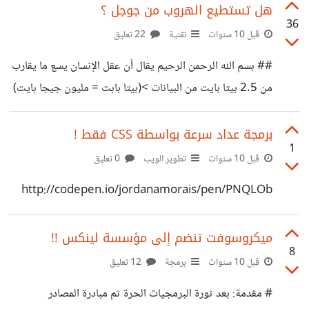
اﻷول ذكرنا مشكلة الخصوصية وبالتحديد مع استخدام خدمات
هل تستطيع الهروب من جوجل ؟
36
جوجل راجع المقال للأهمية : http://bit.ly/2foi3LR اﻵن
قبل 10 سنوات
تقنية
22 تعليق
سنتحدث عن طرق الحفاظ على الخصوصية , لكن قبل البدء
## بسم الله الرحمن الرحيم يقال أن عقل اﻹنسان يسع ما يقارب
دعونا نتفق على بعض اﻷشياء : > من البديهيات أن البرمجيات
من 2.5 بيتا بايت من البيانات >(بيتا بابت = مليون جيجا بايت)
عموما تنقسم إلى نوعين : برمجيات مغلقة وبرمجيات مفتوحة
تمتلك جوجل (تقريبا) 15000 بيتا بايت من البيانات , مخزنة
المصدر
في مراكز بياناتها المتفرقة , أكثر من أي شركة أو منظمة أخرى .
برمجة عداد سرعة بواسطة CSS فقط !
1
هذه الصورة توضح تلك المقارنة :
قبل 10 سنوات
تطوير الويب
0 تعليق
https://i.suar.me/88yn/l ## لكن من أين حصلت جوجل
http://codepen.io/jordanamorais/pen/PNQLOb
على تلك البيانات كلها ؟؟ خدمات جوجل المختلفة تخزن كميات
هائلة من البيانات كل ثانية ... فموقع مثل يوتيوب التابع
ميكروسوفت تنضم إلى مؤسسة لينكس !!
8
قبل 10 سنوات
برمجة
12 تعليق
# مقدمة: بعد ثورة البرمجيات الحرة ثم مبادرة المصادر