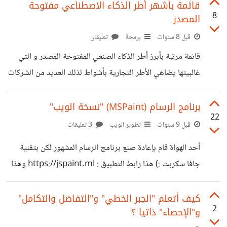
قائمة بأشهر أطر الذكاء الاصطناعي مفتوحة
8
المصدر
قبل 8 سنوات
برمجة
تعليقان
قائمة مرتبة بأبرز أطر الذكاء الصنعي المفتوحة المصدر و التي
غالبيتها يضاهي الأطر التجارية بأشواط لذلك العديد من الشركات
اعتمدتها بمشاريها كإطار Dlib الذي تستعمله غوغل و
مايكروسوفت 1. DLib http://dlib.net/ 2. OpenNN
برنامج الرسام (MSPaint) "نسخة الويب"
22
http://www.opennn.net/ 3. Deep Learning For
قبل 9 سنوات
تطوير الويب
3 تعليقات
Java http://deeplearning4j.org/ 4. OpenCyc
أحد الهواة قام بإعادة صنع برنامج الرسام المشهور لكن بتقنية
http://www.cyc.com/platform/opencyc/ 5.
جافا سكربت :) هذا رابط التطبيق : https://jspaint.ml وهذا
Apache SystemML https://systemml.apache.org/
الكود المصدري : https://github.com/1j01/jspaint صورة
6. Oryx 2 http://oryx.io/ 7. Apache Mahout
من التطبيق : https://suar.me/vaw1o
كيف أتعلم "الجبر الخطي" و"التفاضل والتكامل"
https://mahout.apache.org/ 8. MLlib
2
و"الإحصاء" ذاتيا ؟
https://spark.apache.org/mllib/ 9. H20