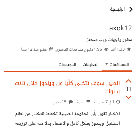
الرئيسية
axok12
مطور واجهات ويب مستقل
1.33 ألف
1.96 مليون مشاهدات المحتوى
عضو منذ
12 سنةً
المساهمات
التعليقات
المجتمعات
الصين سوف تتخلى كلّيا عن ويندوز خلال ثلاث
11
سنوات
قبل 7 سنوات
تقنية
15 تعليق
الأخبار تقول بأن الحكومة الصينية تخطط للتخلي عن نظام
التشغيل ويندوز بشكل كامل والاعتماد بدلا منه على توزيعة
لينكس معدلة وهذا يمثل ضربة قوية لشركة ميكروسوفت ،