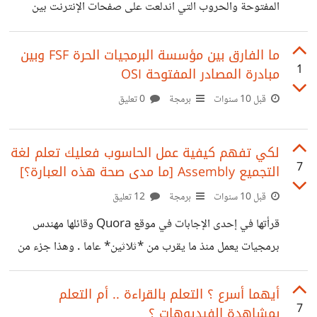
المفتوحة والحروب التي اندلعت على صفحات اﻹنترنت بين
مؤيد متعصب لحرية البرمجيات وبين معارض متعصب (يصفها
أحيانا بأنها مؤامرة شيوعية) ... تقل حدة التعصب تدريجيا مع
ما الفارق بين مؤسسة البرمجيات الحرة FSF وبين
1
مبادرة المصادر المفتوحة OSI
انضمام عدد أكبر من الشركات والمؤسسات واﻷفراد إلى تلك
الثورة التقنية مثل IBM و أمازون وجوجل وغيرها ..... من
قبل 10 سنوات
برمجة
0 تعليق
المعروف أن ميكروسوفت كانت قد أعلنت من قبل أنها تتقرب
أكثر من اﻷنظمة مفتوحة المصدر .. ثم أصدرت Bash في
لكي تفهم كيفية عمل الحاسوب فعليك تعلم لغة
ويندوز 10 قبل عدة أشهر ..
7
التجميع Assembly [ما مدى صحة هذه العبارة؟]
قبل 10 سنوات
برمجة
12 تعليق
قرأتها في إحدى اﻹجابات في موقع Quora وقائلها مهندس
برمجيات يعمل منذ ما يقرب من *ثلاثين* عاما . وهذا جزء من
كلامه (حسبما أتذكر) : >هناك العديد من المبرمجين حديثي العهد
عندما أرى مشاريعهم أجد بعض اﻷخطاء والتي أرجع سببها لعدم
أيهما أسرع ؟ التعلم بالقراءة .. أم التعلم
7
بمشاهدة الفيديوهات ؟
قدرتهم على الفهم الكامل لكيفية عمل الحاسوب .. أقترح على من