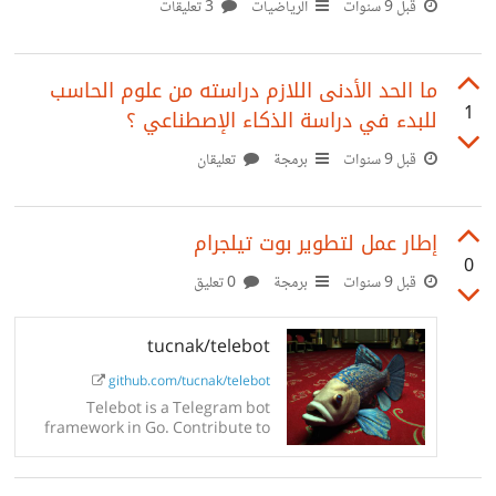
قبل 9 سنوات
الرياضيات
3 تعليقات
http://www.h2o.ai/ 10. Caffe
http://caffe.berkeleyvision.org/ 11. NuPIC
ما الحد الأدنى اللازم دراسته من علوم الحاسب
http://numenta.org/ > المصدر >
1
للبدء في دراسة الذكاء الإصطناعي ؟
https://t.me/gnugeeks/483
قبل 9 سنوات
برمجة
تعليقان
إطار عمل لتطوير بوت تيلجرام
0
قبل 9 سنوات
برمجة
0 تعليق
tucnak/telebot
github.com/tucnak/telebot
Telebot is a Telegram bot
framework in Go. Contribute to
tucnak/telebot development by
creating an account on GitHub.