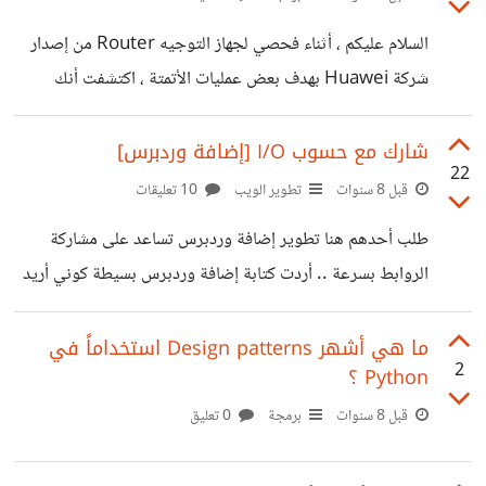
السلام عليكم ، أثناء فحصي لجهاز التوجيه Router من إصدار
شركة Huawei بهدف بعض عمليات الأتمتة ، اكتشفت أنك
عندما تحاول تسجيل الدخول تقوم الصفحة بإرسال Request
للـ Mini web server المدمج في الراوتر ، ويحتوي على بعض
شارك مع حسوب I/O [إضافة وردبرس]
22
البيانات منها CSRF token و CSRF parameter واسم
قبل 8 سنوات
تطوير الويب
10 تعليقات
المستخدم ، وكلمة المرور لكن مشفرة ... عندما بحثت عن الدالة
طلب أحدهم هنا تطوير إضافة وردبرس تساعد على مشاركة
المسئولة عن تشفير كلمة المرور وجدتها في ملف Javascript
الروابط بسرعة .. أردت كتابة إضافة وردبرس بسيطة كوني أريد
وبطبيعة الحال هذا الملف متاح للمستخدم بمجرد فتح صفحة
تعلمه . لم أجد وسيلة للتواصل مع موقع حسوب برمجياً عن
الويب ، تلك هي طريقة
طريق API ، فقمت بتصفح أكاديمية حسوب ووجدت تلك
ما هي أشهر Design patterns استخداماً في
2
Python ؟
الإضافة التي تسمح بالمشاركة مع عدة مواقع من ضمنها حسوب
I/O فنسخت الكود (لا أعلم إن كان هذا غير قانوني فحسب علمي
قبل 8 سنوات
برمجة
0 تعليق
فالموقع مرخص تحت اتفاقية CC). قمت بعد ذلك بتعديل الكود
وتركت فقط فيسبوك وتويتر وواتساب وحسوب I/O وقللت من