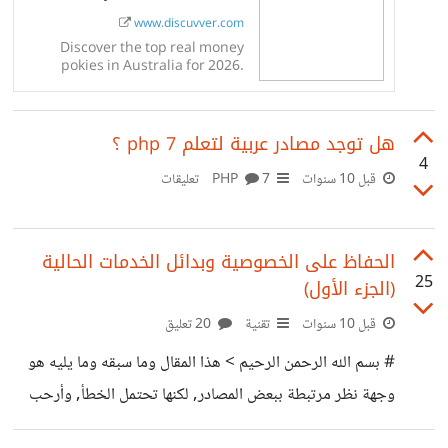
www.discuvver.com
Discover the top real money
pokies in Australia for 2026.
Compare RTPs, bonuses,
payment methods and expert
tips for Aussie players.
هل توجد مصادر عربية لتعلم php 7 ؟
4
قبل 10 سنوات
PHP
7 تعليقات
الحفاظ على الخصوصية وبدائل الخدمات الحالية
25
(الجزء اﻷول)
قبل 10 سنوات
تقنية
20 تعليق
# بسم الله الرحمن الرحيم > هذا المقال وما سبقه وما يليه هو
وجهة نظر مرتبطة ببعض المصادر, لكنها تحتمل الخطأ, وأرحب
بالنقد البناء الذي يفيد القارئ في كل اﻷحوال . ## في الجزء