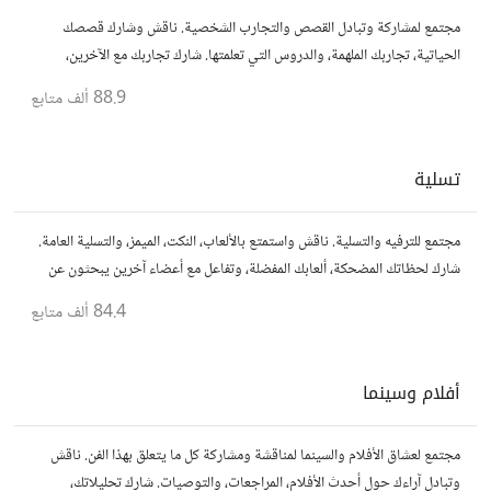
مجتمع لمشاركة وتبادل القصص والتجارب الشخصية. ناقش وشارك قصصك
الحياتية، تجاربك الملهمة، والدروس التي تعلمتها. شارك تجاربك مع الآخرين،
واستفد من قصصهم لتوسيع آفاقك.
88.9 ألف
متابع
تسلية
مجتمع للترفيه والتسلية. ناقش واستمتع بالألعاب، النكت، الميمز، والتسلية العامة.
شارك لحظاتك المضحكة، ألعابك المفضلة، وتفاعل مع أعضاء آخرين يبحثون عن
المتعة والمرح.
84.4 ألف
متابع
أفلام وسينما
مجتمع لعشاق الأفلام والسينما لمناقشة ومشاركة كل ما يتعلق بهذا الفن. ناقش
وتبادل آراءك حول أحدث الأفلام، المراجعات، والتوصيات. شارك تحليلاتك،