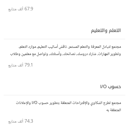
قصصك، واستمتع بنقاشات حول الأفلام والمخرجين والسيناريوهات.
67.9 ألف
متابع
التعلم والتعليم
مجتمع لتبادل المعرفة والتعلم المستمر. ناقش أساليب التعليم، موارد التعلم،
وتطوير المهارات. شارك دروسك، نصائحك، وأسئلتك، وتواصل مع معلمين وطلاب
يسعون لتحقيق المعرفة والتفوق.
79.1 ألف
متابع
حسوب I/O
مجتمع لطرح الشكاوي والإقتراحات المتعلقة بتطوير حسوب I/O والإعلانات
المتعلقة به
74.3 ألف
متابع