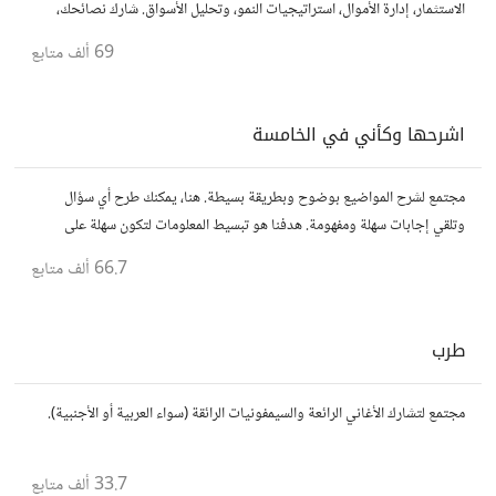
الاستثمار، إدارة الأموال، استراتيجيات النمو، وتحليل الأسواق. شارك نصائحك،
تجاربك، وأسئلتك، وتواصل مع محترفين ورجال أعمال آخرين.
69 ألف
متابع
اشرحها وكأني في الخامسة
مجتمع لشرح المواضيع بوضوح وبطريقة بسيطة. هنا، يمكنك طرح أي سؤال
وتلقي إجابات سهلة ومفهومة. هدفنا هو تبسيط المعلومات لتكون سهلة على
الجميع، تمامًا كما لو كنت في الخامسة من عمرك.
66.7 ألف
متابع
طرب
مجتمع لتشارك الأغاني الرائعة والسيمفونيات الرائقة (سواء العربية أو الأجنبية).
33.7 ألف
متابع