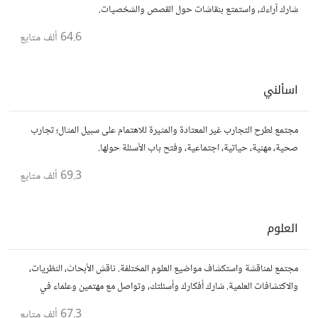
شارك آراءك، واستمتع بنقاشات حول القصص والشخصيات.
64.6 ألف
متابع
اسألني
مجتمع لطرح التجارب غير المعتادة والمثيرة للاهتمام على سبيل المثال؛ تجارب
صحية، مهنية، حياتية، اجتماعية، وفتح باب الأسئلة حولها.
69.3 ألف
متابع
العلوم
مجتمع لمناقشة واستكشاف مواضيع العلوم المختلفة. ناقش الأبحاث، النظريات،
والاكتشافات العلمية. شارك أفكارك وأسئلتك، وتواصل مع مهتمين وعلماء في
مختلف التخصصات العلمية.
67.3 ألف
متابع