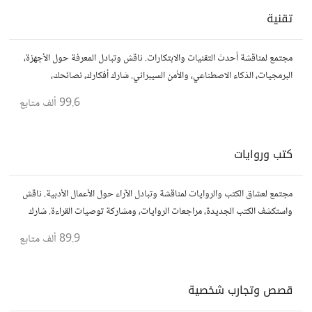
تقنية
مجتمع لمناقشة أحدث التقنيات والابتكارات. ناقش وتبادل المعرفة حول الأجهزة،
البرمجيات، الذكاء الاصطناعي، والأمن السيبراني. شارك أفكارك، نصائحك،
وأسئلتك، وتواصل مع محبي التقنية والمتخصصين.
99.6 ألف
متابع
كتب وروايات
مجتمع لعشاق الكتب والروايات لمناقشة وتبادل الآراء حول الأعمال الأدبية. ناقش
واستكشف الكتب الجديدة، مراجعات الروايات، ومشاركة توصيات القراءة. شارك
أفكارك، نصائحك، وأسئلتك، وتواصل مع قراء آخرين.
89.9 ألف
متابع
قصص وتجارب شخصية