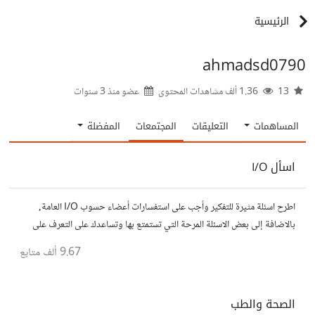
الرئيسية
ahmadsd0790
13
1.36 ألف مشاهدات المحتوى
عضو منذ
3 سنوات
المساهمات
التعليقات
المجتمعات
المفضلة
اسأل I/O
اطرح اسئلة مثيرة للتفكير وأجب على استفسارات أعضاء حسوب I/O العامة,
بالاضافة إلى بعض الاسئلة المرحة التي تستمتع بها وتساعدك على التعرف على
افكار المتابعين. الفكرة مأخوذة من مجتمع AskReddit
9.67 ألف
متابع
الصحة والطب