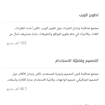
تطوير الويب
مجتمع لمناقشة وتبادل الخبرات حول تطوير الويب. ناقش أحدث التقنيات،
اللغات، والأدوات في عالم تطوير المواقع والتطبيقات. شارك مشاريعك، اسأل عن
نصائح، وتعاون مع مطورين محترفين وهواة.
103 ألف
متابع
التصميم وقابليّة الاستخدام
مجتمع لمناقشة فنون التصميم وتجربة المستخدم. ناقش وتبادل الأفكار حول
التصميم الجرافيكي، تصميم الواجهات، وقابلية الاستخدام. شارك أفكارك وأسئلتك،
وتواصل مع مصممين ومتخصصين في تحسين تجربة المستخدم.
46.1 ألف
متابع