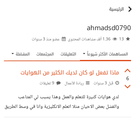
الرئيسية
ahmadsd0790
13
1.36 ألف مشاهدات المحتوى
عضو منذ
3 سنوات
المساهمات الأكثر شيوعاً
التعليقات
المجتمعات
المفضلة
ماذا تفعل لو كان لديك الكثير من الهوايات
6
قبل 3 سنوات
ريادة الأعمال
9 تعليقات
لدي هوايات كثيرة للتعلم والعمل وهذا يسبب لي المتاعب
والفشل بعض الاحيان مثلا اتعلم الانكليزية وانا في وسط الطريق
ارى اني مملت منها واريد تعلم التركية وكذلك امل اكمل الى
تصاميم الغرافيك او الصناعات او تطوير الالعاب او البرامج